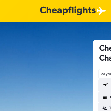
Che
Cha
Ida y v