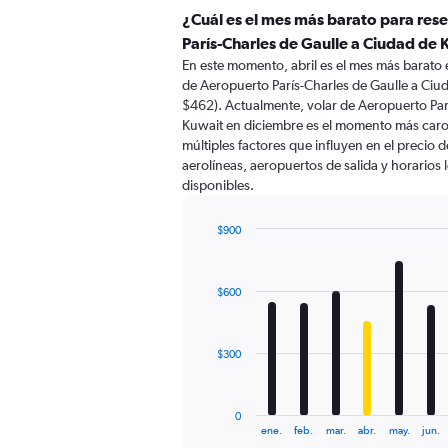
¿Cuál es el mes más barato para res
París-Charles de Gaulle a Ciudad de
En este momento, abril es el mes más barato 
de Aeropuerto París-Charles de Gaulle a Ciu
$462). Actualmente, volar de Aeropuerto Par
Kuwait en diciembre es el momento más caro
múltiples factores que influyen en el precio 
aerolíneas, aeropuertos de salida y horarios 
disponibles.
$900
Bar
Chart
graphic.
chart
with
$600
12
bars.
The
$300
chart
has
1
0
X
End
ene.
feb.
mar.
abr.
may.
jun.
of
axis