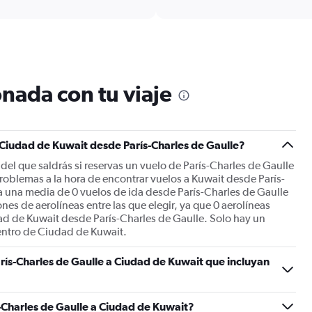
Range:
6
categories.
The
chart
has
1
nada con tu viaje
Y
axis
displaying
Number
 Ciudad de Kuwait desde París-Charles de Gaulle?
of
flights.
del que saldrás si reservas un vuelo de París-Charles de Gaulle
Range:
oblemas a la hora de encontrar vuelos a Kuwait desde París-
0
a una media de 0 vuelos de ida desde París-Charles de Gaulle
to
nes de aerolíneas entre las que elegir, ya que 0 aerolíneas
3.6.
d de Kuwait desde París-Charles de Gaulle. Solo hay un
centro de Ciudad de Kuwait.
rís-Charles de Gaulle a Ciudad de Kuwait que incluyan
-Charles de Gaulle a Ciudad de Kuwait?