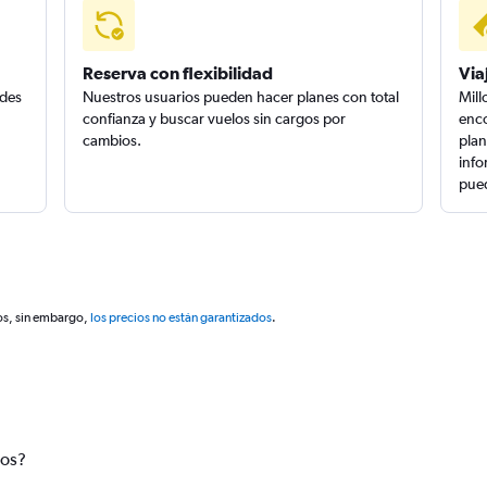
Reserva con flexibilidad
Via
edes
Nuestros usuarios pueden hacer planes con total
Mill
confianza y buscar vuelos sin cargos por
enco
cambios.
plan
info
pued
os, sin embargo,
los precios no están garantizados
.
tos?