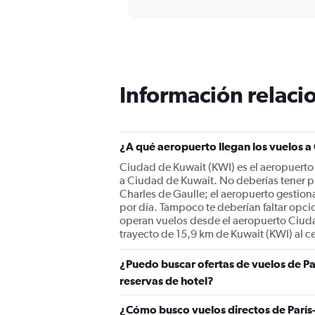
interactive
displaying
chart
categories.
Range:
12
categories.
The
Información relacio
chart
has
1
Y
¿A qué aeropuerto llegan los vuelos a
axis
displaying
Ciudad de Kuwait (KWI) es el aeropuerto 
values.
a Ciudad de Kuwait. No deberías tener pr
Range:
Charles de Gaulle; el aeropuerto gestion
0
por día. Tampoco te deberían faltar opcio
to
operan vuelos desde el aeropuerto Ciuda
900.
trayecto de 15,9 km de Kuwait (KWI) al 
¿Puedo buscar ofertas de vuelos de Pa
reservas de hotel?
¿Cómo busco vuelos directos de París