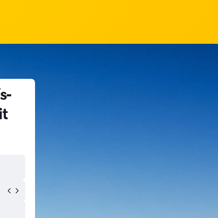
s-
it