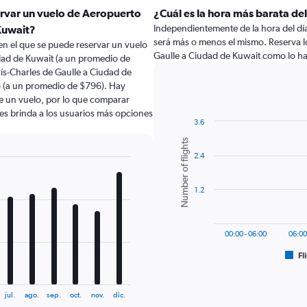
ervar un vuelo de Aeropuerto
¿Cuál es la hora más barata de
Independientemente de la hora del día a
 Kuwait?
será más o menos el mismo. Reserva l
en el que se puede reservar un vuelo
Gaulle a Ciudad de Kuwait como lo h
dad de Kuwait (a un promedio de
ís-Charles de Gaulle a Ciudad de
 (a un promedio de $796). Hay
de un vuelo, por lo que comparar
les brinda a los usuarios más opciones
3.6
Bar
Chart
Number of flights
graphic.
chart
2.4
with
6
bars.
1.2
The
chart
has
00:00 - 06:00
06:00
1
Fl
X
End
of
axis
interactive
displaying
chart
jul.
ago.
sep.
oct.
nov.
dic.
categories.