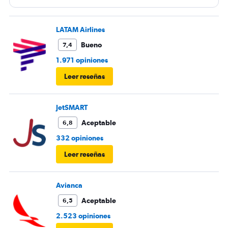
cada asciento pero con esas dos pie so seria bueno.
LATAM Airlines
Bueno
7,4
1.971 opiniones
Leer reseñas
JetSMART
Aceptable
6,8
332 opiniones
Leer reseñas
Avianca
Aceptable
6,5
2.523 opiniones