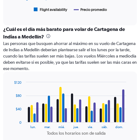
has
1
Flight availability
Precio promedio
End
of
X
interactive
axis
chart
displaying
¿Cuál es el día más barato para volar de Cartagena de
categories.
Indias a Medellín?
Range:
Las personas que busquen ahorrar al máximo en su vuelo de Cartagena
6
de Indias a Medellín deberían plantearse salir el los lunes por la tarde,
categories.
cuando las tarifas suelen ser más bajas. Los vuelos Miércoles a mediodía
The
deben evitarse si es posible, ya que las tarifas suelen ser las más caras en
chart
ese momento.
has
2
Y
$120
axes
Bar
Chart
displaying
graphic.
chart
$80
with
Avg.
4
Price
data
$40
and
series.
Number
of
0
The
lun.
mar.
mié.
jue.
vie.
sáb.
dom.
flights.
chart
Todos los horarios son de salida
has