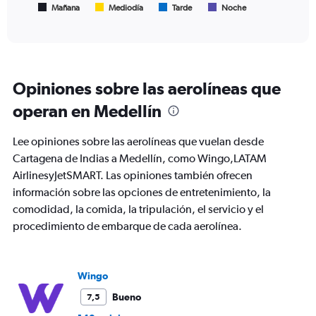
1
Mañana
Mediodía
Tarde
Noche
End
of
X
interactive
axis
chart
displaying
Todos
los
Opiniones sobre las aerolíneas que
horarios
son
operan en Medellín
de
salida.
Lee opiniones sobre las aerolíneas que vuelan desde
Range:
7
Cartagena de Indias a Medellín, como Wingo,LATAM
categories.
AirlinesyJetSMART. Las opiniones también ofrecen
The
información sobre las opciones de entretenimiento, la
chart
comodidad, la comida, la tripulación, el servicio y el
has
1
procedimiento de embarque de cada aerolínea.
Y
axis
displaying
values.
Wingo
Range:
Bueno
7,5
0