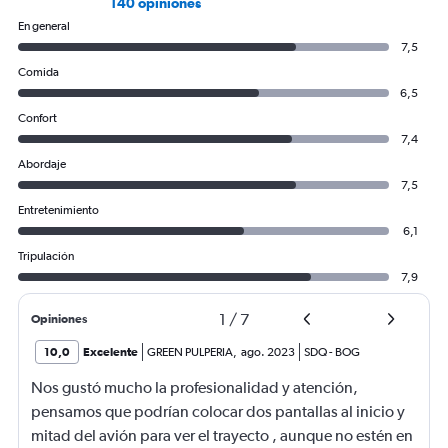
to
140 opiniones
120.
En general
7,5
Comida
6,5
Confort
7,4
Abordaje
7,5
Entretenimiento
6,1
Tripulación
7,9
1
/
7
Opiniones
10,0
Excelente
GREEN PULPERIA
,
ago. 2023
SDQ
-
BOG
Nos gustó mucho la profesionalidad y atención,
pensamos que podrían colocar dos pantallas al inicio y
mitad del avión para ver el trayecto , aunque no estén en