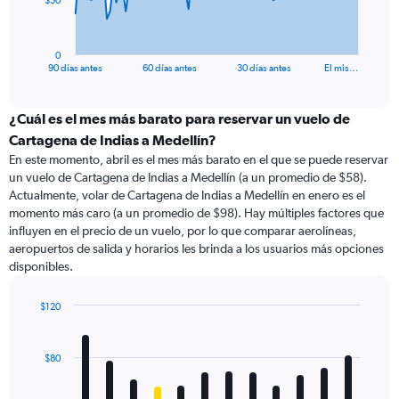
$50
chart
has
1
0
X
End
90 días antes
60 días antes
30 días antes
El mis…
of
axis
interactive
displaying
chart
categories.
¿Cuál es el mes más barato para reservar un vuelo de
Range:
Cartagena de Indias a Medellín?
91
En este momento, abril es el mes más barato en el que se puede reservar
categories.
un vuelo de Cartagena de Indias a Medellín (a un promedio de $58).
The
Actualmente, volar de Cartagena de Indias a Medellín en enero es el
chart
momento más caro (a un promedio de $98). Hay múltiples factores que
has
influyen en el precio de un vuelo, por lo que comparar aerolíneas,
1
aeropuertos de salida y horarios les brinda a los usuarios más opciones
Y
disponibles.
axis
displaying
values.
$120
Range:
Bar
Chart
0
graphic.
chart
with
to
$80
12
150.
bars.