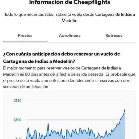
Información de Cheapflights
Todo lo que necesitas saber sobre tu vuelo desde Cartagena de Indias a
Medellín
Precios
Aerolíneas
Retrasos
¿Con cuánta anticipación debo reservar un vuelo de
Cartagena de Indias a Medellín?
El mejor momento para reservar vuelos de Cartagena de Indias a
Medellín es 80 días antes de la fecha de salida deseada. Es probable que
el precio de tu vuelo aumente considerablemente si reservas con dos
semanas de anticipación.
$150
Chart
Chart
graphic.
with
91
$100
data
points.
The