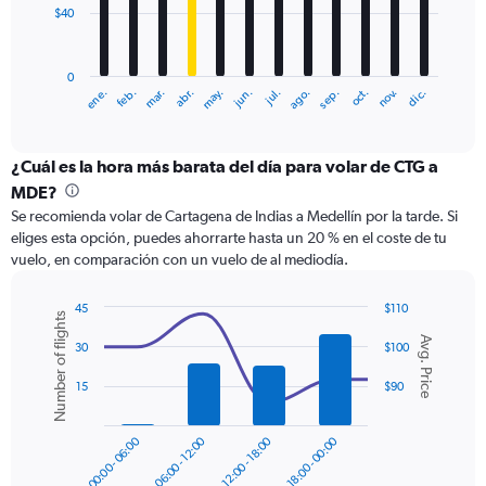
$40
The
chart
has
0
1
ene.
feb.
mar.
abr.
may.
jun.
jul.
ago.
sep.
oct.
nov.
dic.
X
End
of
axis
interactive
displaying
chart
categories.
¿Cuál es la hora más barata del día para volar de CTG a
Range:
MDE?
12
Se recomienda volar de Cartagena de Indias a Medellín por la tarde. Si
categories.
eliges esta opción, puedes ahorrarte hasta un 20 % en el coste de tu
The
vuelo, en comparación con un vuelo de al mediodía.
chart
has
1
45
$110
Number of flights
Y
Combination
Chart
Avg. Price
graphic.
chart
axis
30
$100
with
displaying
2
15
$90
values.
data
Range:
series.
0
00:00 - 06:00
06:00 - 12:00
12:00 - 18:00
18:00 - 00:00
to
The
120.
chart