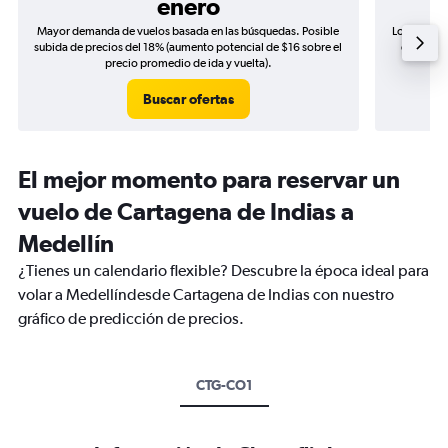
enero
Mayor demanda de vuelos basada en las búsquedas. Posible
Los precio
subida de precios del 18% (aumento potencial de $16 sobre el
de precio
precio promedio de ida y vuelta).
Buscar ofertas
El mejor momento para reservar un
vuelo de Cartagena de Indias a
Medellín
¿Tienes un calendario flexible? Descubre la época ideal para
volar a Medellíndesde Cartagena de Indias con nuestro
gráfico de predicción de precios.
CTG-CO1