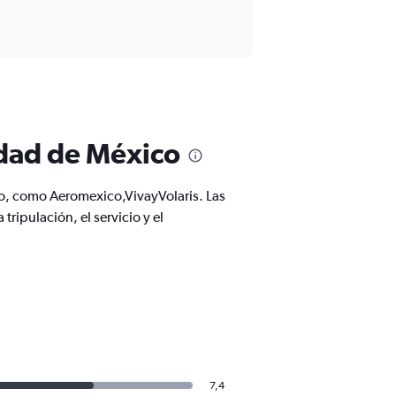
udad de México
co, como Aeromexico,VivayVolaris. Las
ripulación, el servicio y el
7,4