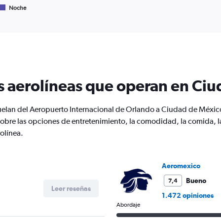
flights.
Noche
s aerolíneas que operan en Ci
vuelan del Aeropuerto Internacional de Orlando a Ciudad de Méxi
bre las opciones de entretenimiento, la comodidad, la comida, la t
olínea.
Aeromexico
Bueno
7,4
Leer reseñas
1.472 opiniones
Abordaje