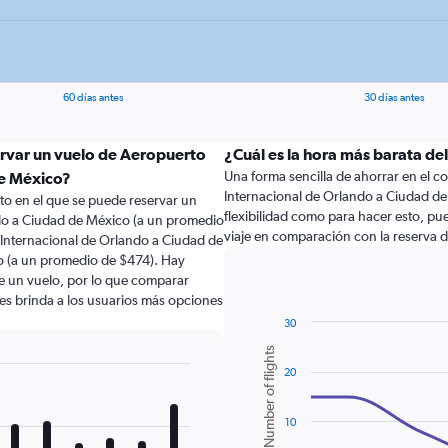
60 días antes
30 días antes
ervar un vuelo de Aeropuerto
¿Cuál es la hora más barata de
Una forma sencilla de ahorrar en el cos
de México?
Internacional de Orlando a Ciudad de M
to en el que se puede reservar un
flexibilidad como para hacer esto, pu
do a Ciudad de México (a un promedio
viaje en comparación con la reserva 
 Internacional de Orlando a Ciudad de
o (a un promedio de $474). Hay
de un vuelo, por lo que comparar
les brinda a los usuarios más opciones
30
Combination
Chart
Number of flights
graphic.
chart
20
with
2
data
series.
10