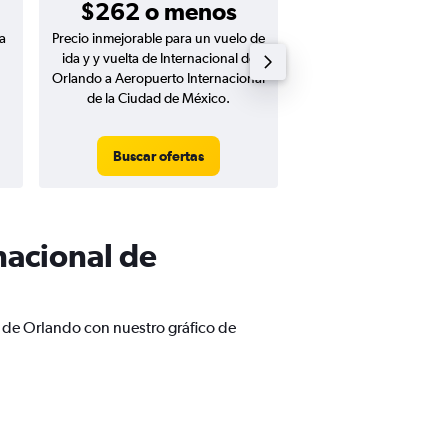
$262 o menos
a
Precio inmejorable para un vuelo de
Precio inmejorable para
ida y y vuelta de Internacional de
ida de Internacional d
Orlando a Aeropuerto Internacional
Aeropuerto Internaci
de la Ciudad de México.
Ciudad de Méx
Buscar ofertas
Buscar ofert
nacional de
 de Orlando con nuestro gráfico de