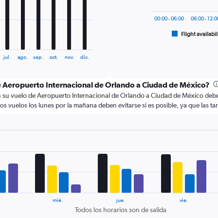
The
chart
00:00 - 06:00
06:00 - 12:0
has
1
Flight availabil
End
of
X
interactive
axis
chart
jul.
ago.
sep.
oct.
nov.
dic.
displaying
categories.
Range:
de Aeropuerto Internacional de Orlando a Ciudad de México?
6
u vuelo de Aeropuerto Internacional de Orlando a Ciudad de México deberían
categories.
os vuelos los lunes por la mañana deben evitarse si es posible, ya que las t
The
chart
has
2
Y
axes
displaying
Avg.
Price
and
Number
mié.
jue.
vie.
of
Todos los horarios son de salida