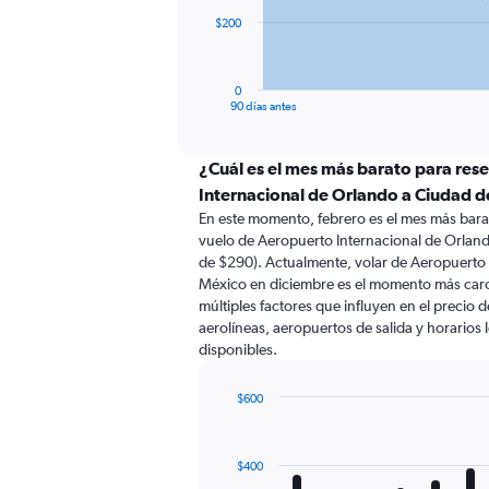
The
$200
chart
has
1
0
X
End
90 días antes
of
axis
interactive
displaying
chart
categories.
¿Cuál es el mes más barato para res
Range:
Internacional de Orlando a Ciudad 
91
En este momento, febrero es el mes más bara
categories.
vuelo de Aeropuerto Internacional de Orlan
The
de $290). Actualmente, volar de Aeropuerto
chart
México en diciembre es el momento más car
has
múltiples factores que influyen en el precio 
1
aerolíneas, aeropuertos de salida y horarios 
Y
disponibles.
axis
displaying
values.
$600
Range:
Bar
Chart
0
graphic.
chart
with
to
$400
12
600.
bars.