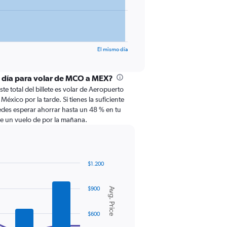
El mismo día
l día para volar de MCO a MEX?
te total del billete es volar de Aeropuerto
éxico por la tarde. Si tienes la suficiente
edes esperar ahorrar hasta un 48 % en tu
de un vuelo de por la mañana.
$1.200
$900
Avg. Price
$600