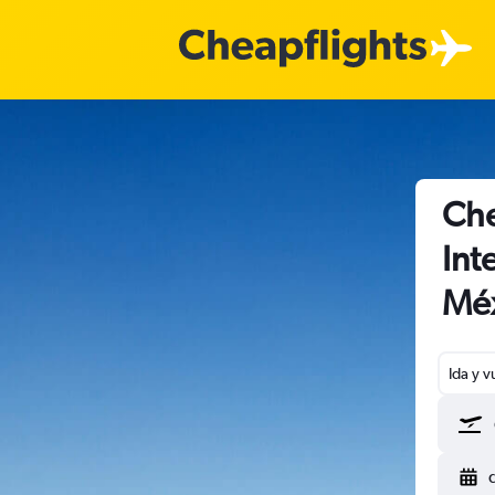
Che
Int
Mé
Ida y v