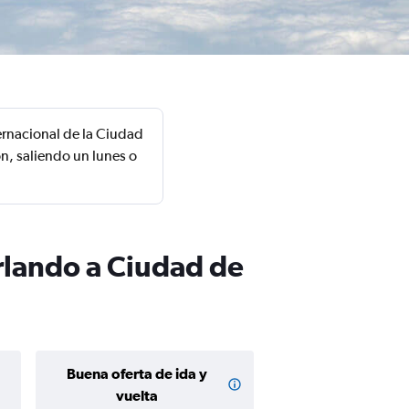
ernacional de la Ciudad
n, saliendo un lunes o
Orlando a Ciudad de
Buena oferta de ida y
Buena oferta de
$160 o m
vuelta