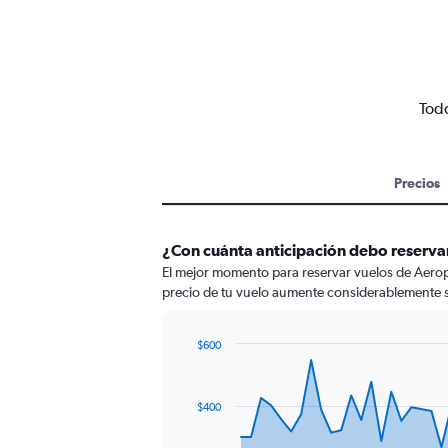
Todo
Precios
¿Con cuánta anticipación debo reserva
El mejor momento para reservar vuelos de Aeropu
precio de tu vuelo aumente considerablemente s
$600
Chart
Chart
graphic.
with
91
$400
data
points.