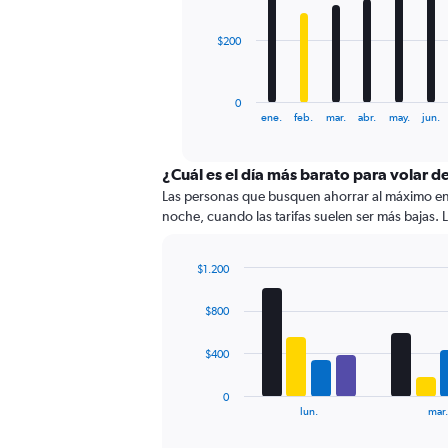
The
$200
chart
has
1
0
X
End
ene.
feb.
mar.
abr.
may.
jun.
of
axis
interactive
displaying
chart
categories.
¿Cuál es el día más barato para volar 
Range:
Las personas que busquen ahorrar al máximo en s
12
noche, cuando las tarifas suelen ser más bajas. L
categories.
The
chart
$1.200
has
Bar
Chart
graphic.
chart
1
$800
with
Y
4
axis
data
$400
displaying
series.
values.
0
Range:
The
lun.
mar.
0
chart
to
has