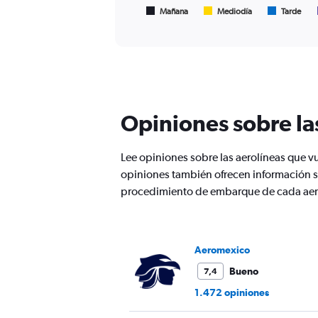
600.
1
Mañana
Mediodía
Tarde
End
of
X
interactive
axis
chart
displaying
Todos
los
horarios
son
Opiniones sobre la
de
salida.
Range:
Lee opiniones sobre las aerolíneas que 
7
categories.
opiniones también ofrecen información so
The
procedimiento de embarque de cada aer
chart
has
1
Y
Aeromexico
axis
displaying
Bueno
7,4
values.
1.472 opiniones
Range:
0