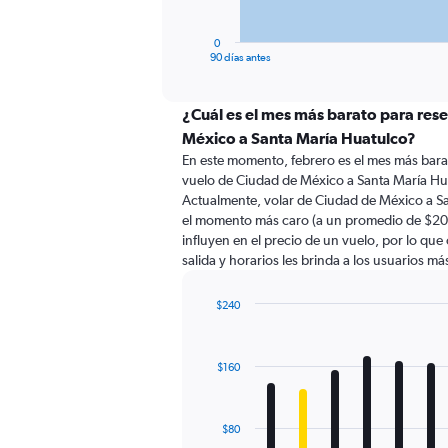
has
1
0
X
End
90 días antes
of
axis
interactive
displaying
chart
categories.
¿Cuál es el mes más barato para res
Range:
México a Santa María Huatulco?
91
En este momento, febrero es el mes más bara
categories.
vuelo de Ciudad de México a Santa María Hu
The
Actualmente, volar de Ciudad de México a S
chart
el momento más caro (a un promedio de $204
has
influyen en el precio de un vuelo, por lo qu
1
salida y horarios les brinda a los usuarios m
Y
axis
displaying
$240
values.
Bar
Chart
Range:
graphic.
chart
with
0
$160
12
to
bars.
240.
The
$80
chart