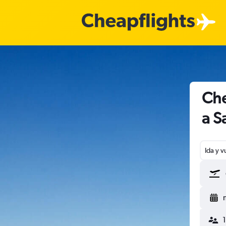
Che
a S
Ida y v