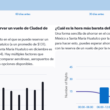
60 días antes
30 días antes
ervar un vuelo de Ciudad de
¿Cuál es la hora más barata de
Una forma sencilla de ahorrar en el cos
México a Santa María Huatulco por la ta
to en el que se puede reservar un
para hacer esto, puedes esperar ahor
atulco (a un promedio de $131).
con la reserva de un vuelo de por la 
anta María Huatulco en diciembre es
). Hay múltiples factores que
e comparar aerolíneas, aeropuertos de
ás opciones disponibles.
45
Combination
Chart
Number of flights
graphic.
chart
30
with
2
data
series.
15
The
chart
00:00 - 06:00
06:00 - 12: