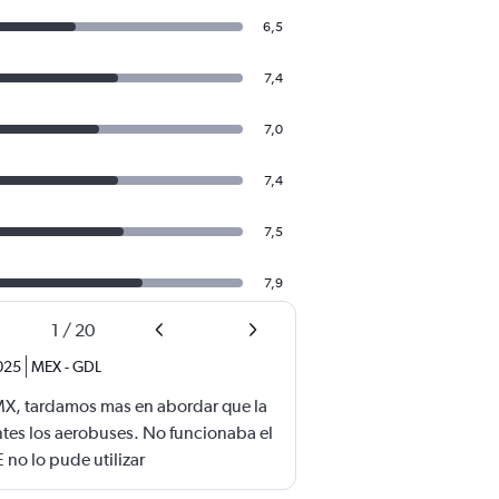
6,5
7,4
7,0
7,4
7,5
7,9
1
/
20
025
MEX
-
GDL
MX, tardamos mas en abordar que la
ntes los aerobuses. No funcionaba el
 no lo pude utilizar