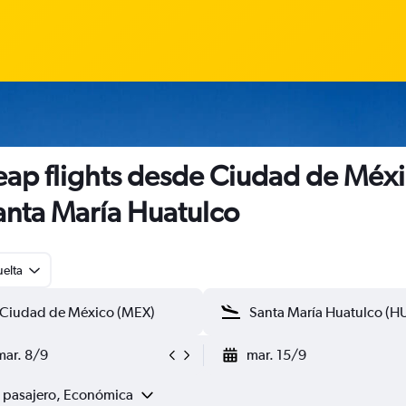
ap flights desde Ciudad de Méx
anta María Huatulco
uelta
mar. 8/9
mar. 15/9
1 pasajero, Económica