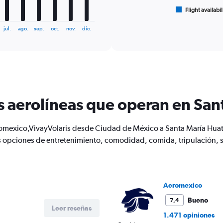
has
1
Flight availabil
End
of
X
interactive
axis
jul.
ago.
sep.
oct.
nov.
dic.
chart
displaying
categories.
Range:
6
categories.
The
chart
s aerolíneas que operan en San
has
2
Y
romexico,VivayVolaris desde Ciudad de México a Santa María Huat
axes
s opciones de entretenimiento, comodidad, comida, tripulación, 
displaying
Avg.
Price
and
Number
Aeromexico
of
flights.
Bueno
7,4
Leer reseñas
1.471 opiniones