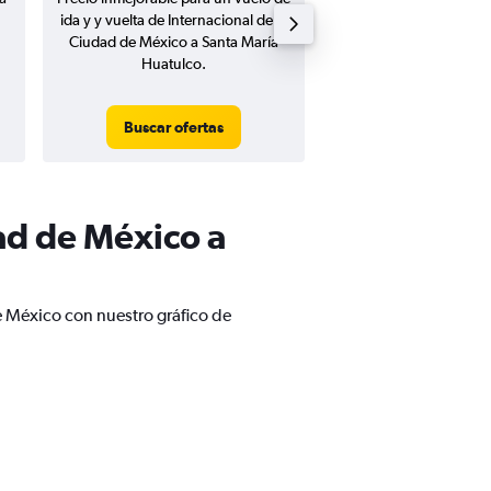
ida y y vuelta de Internacional de la
ida de Internacional de
Ciudad de México a Santa María
México a Santa María
Huatulco.
Buscar ofertas
Buscar ofert
ad de México a
e México con nuestro gráfico de