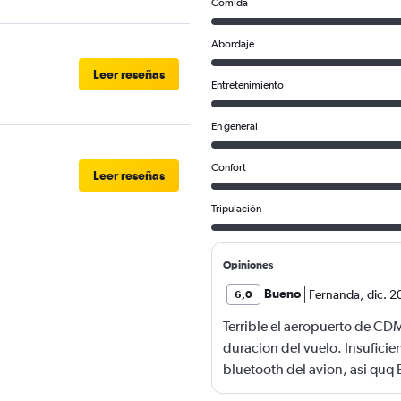
Comida
Abordaje
Leer reseñas
Entretenimiento
En general
Confort
Leer reseñas
Tripulación
Opiniones
Bueno
Fernanda
,
dic. 2
6,0
Terrible el aeropuerto de CD
duracion del vuelo. Insuficie
bluetooth del avion, asi quq E