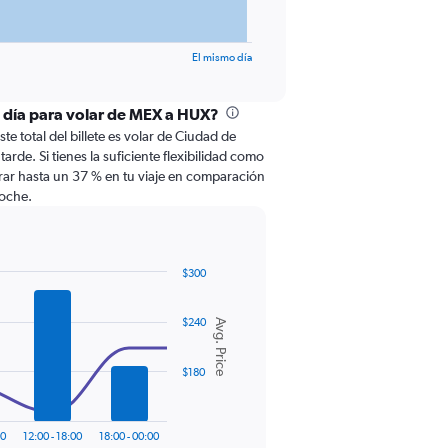
El mismo día
l día para volar de MEX a HUX?
te total del billete es volar de Ciudad de
rde. Si tienes la suficiente flexibilidad como
rar hasta un 37 % en tu viaje en comparación
noche.
$300
$240
Avg. Price
$180
00
12:00 - 18:00
18:00 - 00:00