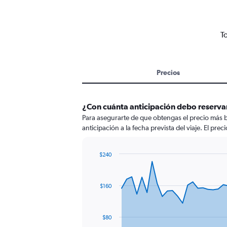
T
Precios
¿Con cuánta anticipación debo reserva
Para asegurarte de que obtengas el precio más 
anticipación a la fecha prevista del viaje. El pre
$240
Chart
Chart
graphic.
with
91
$160
data
points.
The
$80
chart