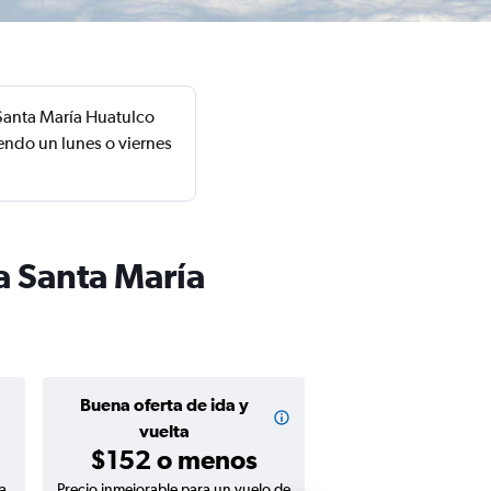
 Santa María Huatulco
endo un lunes o viernes
a Santa María
Buena oferta de ida y
Buena oferta de
$58 o me
vuelta
$152 o menos
a
Precio inmejorable para un vuelo de
Precio inmejorable para