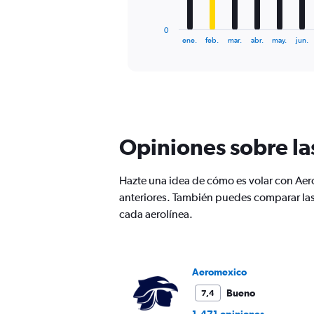
has
1
0
X
End
ene.
feb.
mar.
abr.
may.
jun.
of
axis
interactive
displaying
chart
categories.
Range:
12
categories.
The
Opiniones sobre la
chart
has
1
Hazte una idea de cómo es volar con Ae
Y
anteriores. También puedes comparar la
axis
displaying
cada aerolínea.
values.
Range:
0
to
Aeromexico
240.
Bueno
7,4