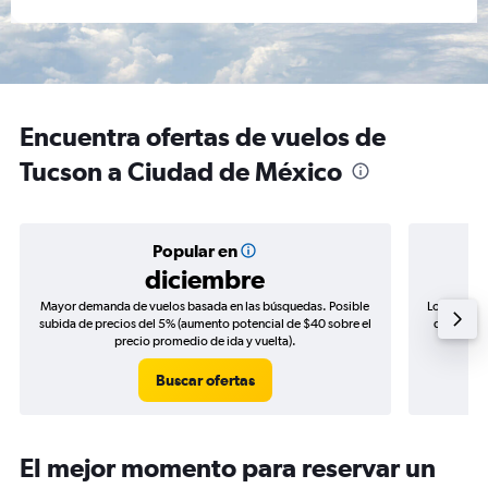
Encuentra ofertas de vuelos de
Tucson a Ciudad de México
Popular en
diciembre
Mayor demanda de vuelos basada en las búsquedas. Posible
Los precio
subida de precios del 5% (aumento potencial de $40 sobre el
de precios
precio promedio de ida y vuelta).
Buscar ofertas
El mejor momento para reservar un