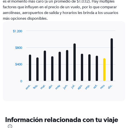
es el momento más caro (a un promedio de $1.032). Hay múltiples
factores que influyen en el precio de un vuelo, por lo que comparar
aerolíneas, aeropuertos de salida y horarios les brinda a los usuarios
más opciones disponibles.
$1.200
Bar
Chart
graphic.
chart
with
$800
12
bars.
$400
The
chart
has
0
1
ene.
feb.
mar.
abr.
may.
jun.
jul.
ago.
sep.
oct.
nov.
dic.
X
End
of
axis
interactive
displaying
chart
categories.
Range:
12
Información relacionada con tu viaje
categories.
The