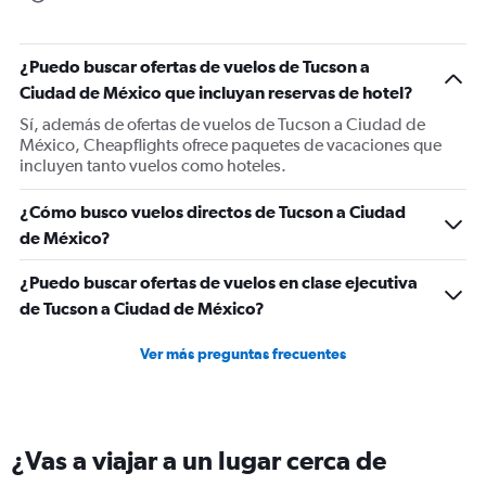
chart
has
1
¿Puedo buscar ofertas de vuelos de Tucson a
Y
Ciudad de México que incluyan reservas de hotel?
axis
displaying
Sí, además de ofertas de vuelos de Tucson a Ciudad de
values.
México, Cheapflights ofrece paquetes de vacaciones que
Range:
incluyen tanto vuelos como hoteles.
0
to
¿Cómo busco vuelos directos de Tucson a Ciudad
1200.
de México?
¿Puedo buscar ofertas de vuelos en clase ejecutiva
de Tucson a Ciudad de México?
Ver más preguntas frecuentes
¿Vas a viajar a un lugar cerca de