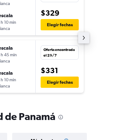
ianca
GYE
-
PTY
$329
escala
vie. 30/10
 h 10 min
2:55
Elegir fechas
ianca
PTY
-
GYE
escala
mié. 26/8
Oferta encontrada
 h 45 min
10:05
el 29/7
ianca
GYE
-
PTY
$331
escala
lun. 31/8
 h 10 min
4:25
Elegir fechas
ianca
PTY
-
GYE
ad de Panamá