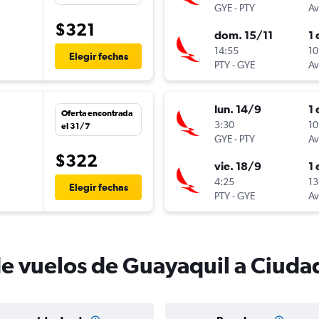
GYE
-
PTY
Av
$321
dom. 15/11
1 
14:55
10
Elegir fechas
PTY
-
GYE
Av
lun. 14/9
1 
Oferta encontrada
n
3:30
10
el 31/7
GYE
-
PTY
Av
$322
vie. 18/9
1 
4:25
13
Elegir fechas
PTY
-
GYE
Av
de vuelos de Guayaquil a Ciud