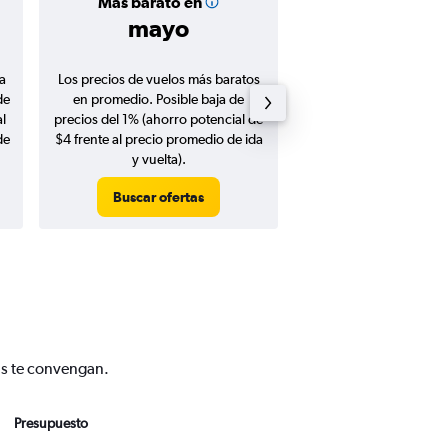
Más barato en
Precio prom
mayo
$332
a
Los precios de vuelos más baratos
Promedio de vuelos de 
de
en promedio. Posible baja de
en agosto 20
l
precios del 1% (ahorro potencial de
de
$4 frente al precio promedio de ida
y vuelta).
Buscar ofertas
Buscar ofert
ás te convengan.
Presupuesto