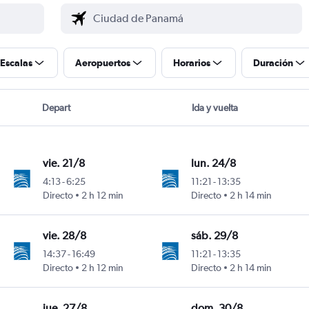
Escalas
Aeropuertos
Horarios
Duración
Depart
Ida y vuelta
vie. 21/8
lun. 24/8
4:13
-
6:25
11:21
-
13:35
Directo
2 h 12 min
Directo
2 h 14 min
vie. 28/8
sáb. 29/8
14:37
-
16:49
11:21
-
13:35
Directo
2 h 12 min
Directo
2 h 14 min
jue. 27/8
dom. 30/8