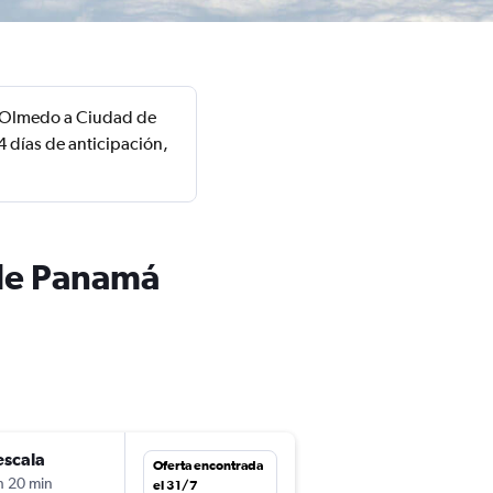
e Olmedo a Ciudad de
 días de anticipación,
 de Panamá
escala
mié. 30/9
Oferta encontrada
h 20 min
3:30
el 31/7