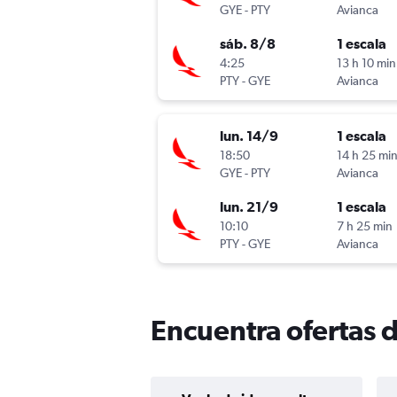
GYE
-
PTY
Avianca
sáb. 8/8
1 escala
4:25
13 h 10 min
PTY
-
GYE
Avianca
lun. 14/9
1 escala
18:50
14 h 25 mi
GYE
-
PTY
Avianca
lun. 21/9
1 escala
10:10
7 h 25 min
PTY
-
GYE
Avianca
Encuentra ofertas 