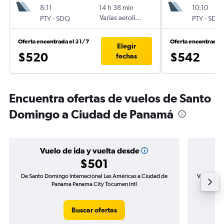
8:11
14 h 38 min
10:10
-
Varias aerolíneas
-
PTY
SDQ
PTY
SDQ
Oferta encontrada el 31/7
Oferta encontrada 
Elegir
$520
$542
fechas
Encuentra ofertas de vuelos de Santo
Domingo a Ciudad de Panamá
Vuelo de ida y vuelta desde
$501
De Santo Domingo Internacional Las Américas a Ciudad de
Vuelo de i
Panamá Panama City Tocumen Intl
Ci
Buscar ofertas