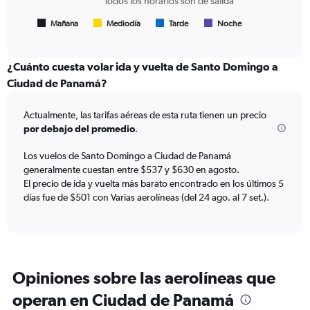
Todos los horarios son de salida
has
1
Mañana
Mediodía
Tarde
Noche
End
of
X
interactive
axis
chart
displaying
¿Cuánto cuesta volar ida y vuelta de Santo Domingo a
Todos
Ciudad de Panamá?
los
horarios
Actualmente, las tarifas aéreas de esta ruta tienen un precio
son
de
por debajo del promedio
.
salida.
Range:
Los vuelos de Santo Domingo a Ciudad de Panamá
7
generalmente cuestan entre $537 y $630 en agosto.
categories.
El precio de ida y vuelta más barato encontrado en los últimos 5
The
días fue de $501 con Varias aerolíneas (del 24 ago. al 7 set.).
chart
has
1
Y
axis
displaying
Opiniones sobre las aerolíneas que
values.
operan en Ciudad de Panamá
Range: