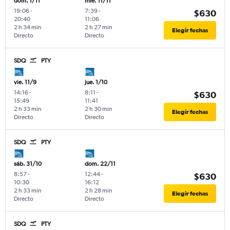
dom. 1/11
mié. 11/11
19:06
-
7:39
-
$630
20:40
11:06
2 h 34 min
2 h 27 min
Elegir fechas
Directo
Directo
SDQ
PTY
vie. 11/9
jue. 1/10
14:16
-
8:11
-
$630
15:49
11:41
2 h 33 min
2 h 30 min
Elegir fechas
Directo
Directo
SDQ
PTY
sáb. 31/10
dom. 22/11
8:57
-
12:44
-
$630
10:30
16:12
2 h 33 min
2 h 28 min
Elegir fechas
Directo
Directo
SDQ
PTY