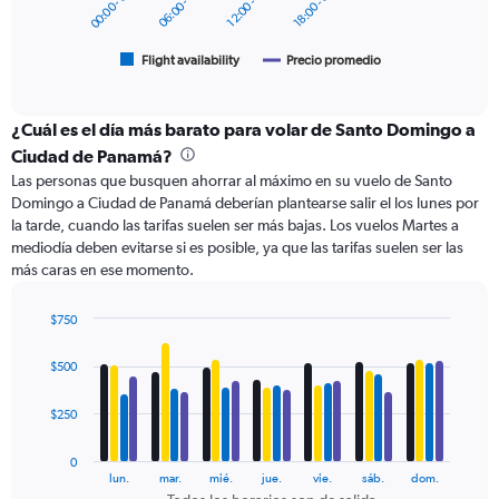
00:00 - 06:00
06:00 - 12:00
12:00 - 18:00
18:00 - 00:00
750.
chart
has
1
Flight availability
Precio promedio
End
of
X
interactive
axis
chart
displaying
¿Cuál es el día más barato para volar de Santo Domingo a
categories.
Ciudad de Panamá?
Range:
Las personas que busquen ahorrar al máximo en su vuelo de Santo
6
Domingo a Ciudad de Panamá deberían plantearse salir el los lunes por
categories.
la tarde, cuando las tarifas suelen ser más bajas. Los vuelos Martes a
The
mediodía deben evitarse si es posible, ya que las tarifas suelen ser las
chart
más caras en ese momento.
has
2
Y
$750
axes
Bar
Chart
displaying
graphic.
chart
$500
with
Avg.
4
Price
data
$250
and
series.
Number
of
0
The
lun.
mar.
mié.
jue.
vie.
sáb.
dom.
flights.
chart