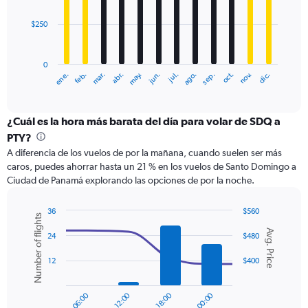
bars.
$250
The
chart
has
0
1
ene.
abr.
jul.
oct.
mar.
jun.
sep.
dic.
feb.
may.
ago.
nov.
X
End
of
axis
interactive
displaying
chart
categories.
¿Cuál es la hora más barata del día para volar de SDQ a
Range:
PTY?
12
A diferencia de los vuelos de por la mañana, cuando suelen ser más
categories.
caros, puedes ahorrar hasta un 21 % en los vuelos de Santo Domingo a
The
Ciudad de Panamá explorando las opciones de por la noche.
chart
has
1
36
$560
Number of flights
Y
Combination
Chart
Avg. Price
graphic.
chart
axis
24
$480
with
displaying
2
12
$400
values.
data
Range:
series.
0
to
The