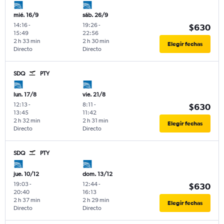
mié. 16/9
sáb. 26/9
14:16
-
19:26
-
$630
15:49
22:56
2 h 33 min
2 h 30 min
Elegir fechas
Directo
Directo
SDQ
PTY
lun. 17/8
vie. 21/8
12:13
-
8:11
-
$630
13:45
11:42
2 h 32 min
2 h 31 min
Elegir fechas
Directo
Directo
SDQ
PTY
jue. 10/12
dom. 13/12
19:03
-
12:44
-
$630
20:40
16:13
2 h 37 min
2 h 29 min
Elegir fechas
Directo
Directo