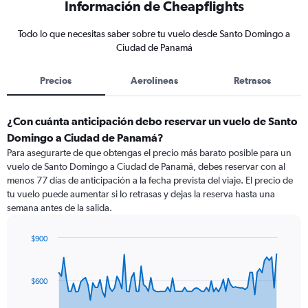
Información de Cheapflights
Todo lo que necesitas saber sobre tu vuelo desde Santo Domingo a
Ciudad de Panamá
Precios
Aerolíneas
Retrasos
¿Con cuánta anticipación debo reservar un vuelo de Santo
Domingo a Ciudad de Panamá?
Para asegurarte de que obtengas el precio más barato posible para un
vuelo de Santo Domingo a Ciudad de Panamá, debes reservar con al
menos 77 días de anticipación a la fecha prevista del viaje. El precio de
tu vuelo puede aumentar si lo retrasas y dejas la reserva hasta una
semana antes de la salida.
$900
Chart
Chart
graphic.
with
91
$600
data
points.