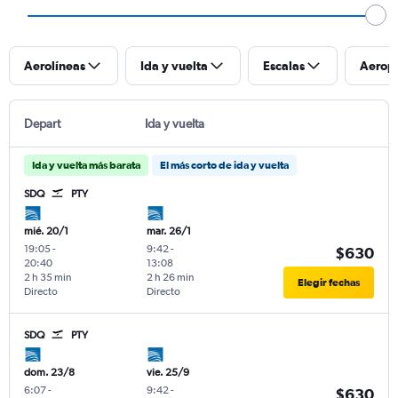
Aerolíneas
Ida y vuelta
Escalas
Aerop
Depart
Ida y vuelta
Ida y vuelta más barata
El más corto de ida y vuelta
SDQ
PTY
mié. 20/1
mar. 26/1
19:05
-
9:42
-
$630
20:40
13:08
2 h 35 min
2 h 26 min
Elegir fechas
Directo
Directo
SDQ
PTY
dom. 23/8
vie. 25/9
6:07
-
9:42
-
$630