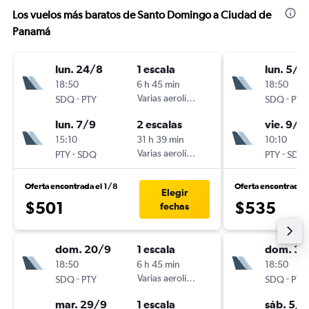
Los vuelos más baratos de Santo Domingo a Ciudad de
Panamá
lun. 24/8
1 escala
lun. 5/1
18:50
6 h 45 min
18:50
-
Varias aerolíneas
-
SDQ
PTY
SDQ
PTY
lun. 7/9
2 escalas
vie. 9/1
15:10
31 h 39 min
10:10
-
Varias aerolíneas
-
PTY
SDQ
PTY
SDQ
Oferta encontrada el 1/8
Oferta encontrada 
Elegir
$501
$535
fechas
dom. 20/9
1 escala
dom. 30
18:50
6 h 45 min
18:50
-
Varias aerolíneas
-
SDQ
PTY
SDQ
PTY
mar. 29/9
1 escala
sáb. 5/9