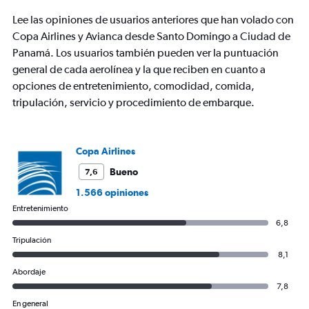
0
to
Lee las opiniones de usuarios anteriores que han volado con
750.
Copa Airlines y Avianca desde Santo Domingo a Ciudad de
Panamá. Los usuarios también pueden ver la puntuación
general de cada aerolínea y la que reciben en cuanto a
opciones de entretenimiento, comodidad, comida,
tripulación, servicio y procedimiento de embarque.
Copa Airlines
Bueno
7,6
1.566 opiniones
Entretenimiento
6,8
Tripulación
8,1
Abordaje
7,8
En general