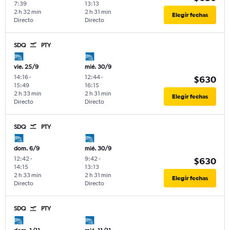
7:39
13:13
2 h 32 min
2 h 31 min
Elegir fechas
Directo
Directo
SDQ
PTY
vie. 25/9
mié. 30/9
14:16
-
12:44
-
$630
15:49
16:15
2 h 33 min
2 h 31 min
Elegir fechas
Directo
Directo
SDQ
PTY
dom. 6/9
mié. 30/9
12:42
-
9:42
-
$630
14:15
13:13
2 h 33 min
2 h 31 min
Elegir fechas
Directo
Directo
SDQ
PTY