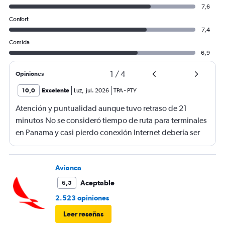
7,6
Confort
7,4
Comida
6,9
1
/
4
Opiniones
10,0
Excelente
Luz
,
jul. 2026
TPA
-
PTY
Atención y puntualidad aunque tuvo retraso de 21
minutos No se consideró tiempo de ruta para terminales
en Panama y casi pierdo conexión Internet debería ser
gratis
Avianca
Aceptable
6,5
2.523 opiniones
Leer reseñas