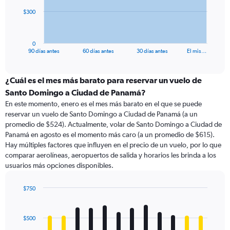
The
$300
chart
has
1
0
X
End
90 días antes
60 días antes
30 días antes
El mis…
of
axis
interactive
displaying
chart
categories.
¿Cuál es el mes más barato para reservar un vuelo de
Range:
Santo Domingo a Ciudad de Panamá?
91
En este momento, enero es el mes más barato en el que se puede
categories.
reservar un vuelo de Santo Domingo a Ciudad de Panamá (a un
The
promedio de $524). Actualmente, volar de Santo Domingo a Ciudad de
chart
Panamá en agosto es el momento más caro (a un promedio de $615).
has
Hay múltiples factores que influyen en el precio de un vuelo, por lo que
1
comparar aerolíneas, aeropuertos de salida y horarios les brinda a los
Y
usuarios más opciones disponibles.
axis
displaying
values.
$750
Range:
Bar
Chart
0
graphic.
chart
with
to
$500
12
900.