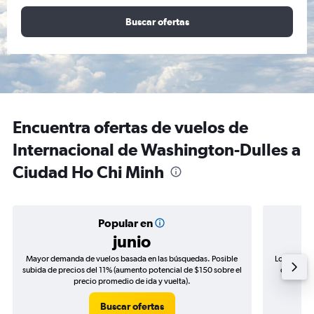
Buscar ofertas
Encuentra ofertas de vuelos de
Internacional de Washington-Dulles a
Ciudad Ho Chi Minh
Popular en
junio
Mayor demanda de vuelos basada en las búsquedas. Posible
Los precio
subida de precios del 11% (aumento potencial de $150 sobre el
de precio
precio promedio de ida y vuelta).
Buscar ofertas