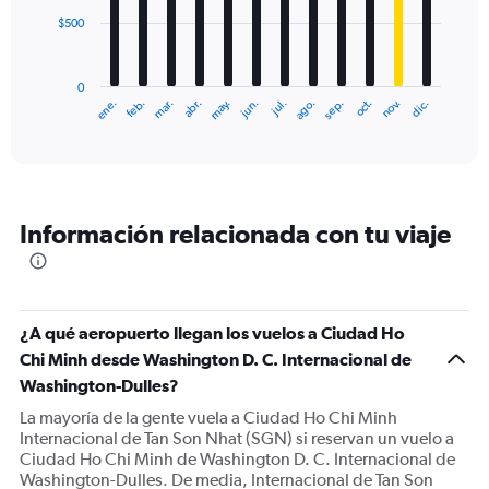
$500
The
chart
has
0
1
ene.
feb.
mar.
abr.
may.
jun.
jul.
ago.
sep.
oct.
nov.
dic.
X
End
of
axis
interactive
displaying
chart
categories.
Range:
12
Información relacionada con tu viaje
categories.
The
chart
has
1
¿A qué aeropuerto llegan los vuelos a Ciudad Ho
Y
Chi Minh desde Washington D. C. Internacional de
axis
displaying
Washington-Dulles?
values.
La mayoría de la gente vuela a Ciudad Ho Chi Minh
Range:
Internacional de Tan Son Nhat (SGN) si reservan un vuelo a
0
Ciudad Ho Chi Minh de Washington D. C. Internacional de
to
Washington-Dulles. De media, Internacional de Tan Son
1500.