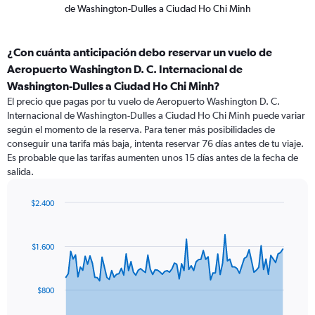
de Washington-Dulles a Ciudad Ho Chi Minh
¿Con cuánta anticipación debo reservar un vuelo de
Aeropuerto Washington D. C. Internacional de
Washington-Dulles a Ciudad Ho Chi Minh?
El precio que pagas por tu vuelo de Aeropuerto Washington D. C.
Internacional de Washington-Dulles a Ciudad Ho Chi Minh puede variar
según el momento de la reserva. Para tener más posibilidades de
conseguir una tarifa más baja, intenta reservar 76 días antes de tu viaje.
Es probable que las tarifas aumenten unos 15 días antes de la fecha de
salida.
$2.400
Chart
Chart
graphic.
with
91
$1.600
data
points.
The
$800
chart