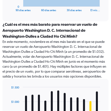
has
1
0
X
End
90 días antes
60 días antes
30 días antes
El mis…
of
axis
interactive
displaying
chart
categories.
¿Cuál es el mes más barato para reservar un vuelo de
Range:
Aeropuerto Washington D. C. Internacional de
91
Washington-Dulles a Ciudad Ho Chi Minh?
categories.
En este momento, noviembre es el mes más barato en el que se puede
The
reservar un vuelo de Aeropuerto Washington D. C. Internacional de
chart
Washington-Dulles a Ciudad Ho Chi Minh (a un promedio de $1.032).
has
Actualmente, volar de Aeropuerto Washington D. C. Internacional de
1
Y
Washington-Dulles a Ciudad Ho Chi Minh en junio es el momento más
axis
caro (a un promedio de $1.401). Hay múltiples factores que influyen en
displaying
el precio de un vuelo, por lo que comparar aerolíneas, aeropuertos de
values.
salida y horarios les brinda a los usuarios más opciones disponibles.
Range:
0
$1.500
to
Bar
Chart
2400.
graphic.
chart
with
$1.000
12
bars.