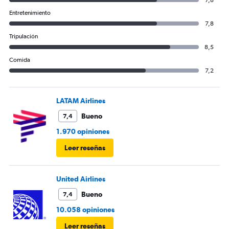
7,8
Entretenimiento
7,8
Tripulación
8,5
Comida
7,2
LATAM Airlines
Bueno
7,4
1.970 opiniones
Leer reseñas
United Airlines
Bueno
7,4
10.058 opiniones
Leer reseñas