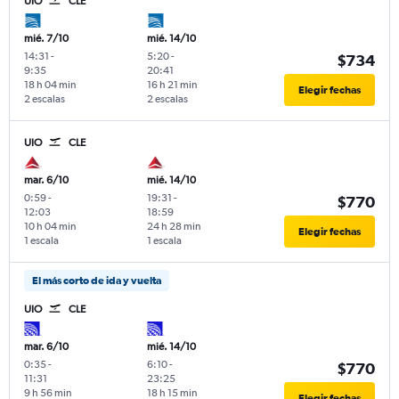
UIO
CLE
mié. 7/10
mié. 14/10
14:31
-
5:20
-
$734
9:35
20:41
18 h 04 min
16 h 21 min
Elegir fechas
2 escalas
2 escalas
UIO
CLE
mar. 6/10
mié. 14/10
0:59
-
19:31
-
$770
12:03
18:59
10 h 04 min
24 h 28 min
Elegir fechas
1 escala
1 escala
El más corto de ida y vuelta
UIO
CLE
mar. 6/10
mié. 14/10
0:35
-
6:10
-
$770
11:31
23:25
9 h 56 min
18 h 15 min
Elegir fechas