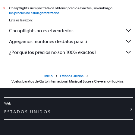
Cheapflights siempre trata de obtener precios exactos, sin embargo,
*
los precios no están garantizados
.
Esta es la razón:
Cheapflights no es el vendedor.
Agregamos montones de datos para ti
¿Por qué los precios no son 100% exactos?
Inicio
Estados Unidos
Vuelos baratos de Quito Internacional Mariscal Sucre a Cleveland-Hopkins
Web
ESTADOS UNIDOS