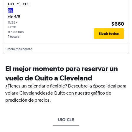
UIO
CLE
vie. 4/9
0:35
-
$660
11:28
9 h 53 min
Elegir fechas
1 escala
Precio más barato
El mejor momento para reservar un
vuelo de Quito a Cleveland
¿Tienes un calendario flexible? Descubre la época ideal para
volar a Clevelanddesde Quito con nuestro gráfico de
predicción de precios.
UIO-CLE