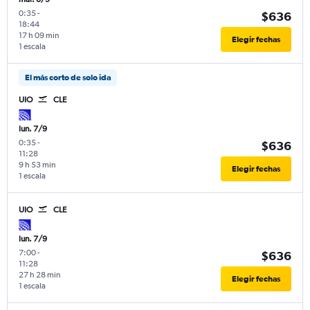
0:35
-
$636
18:44
17 h 09 min
Elegir fechas
1 escala
El más corto de solo ida
UIO
CLE
lun. 7/9
0:35
-
$636
11:28
9 h 53 min
Elegir fechas
1 escala
UIO
CLE
lun. 7/9
7:00
-
$636
11:28
27 h 28 min
Elegir fechas
1 escala