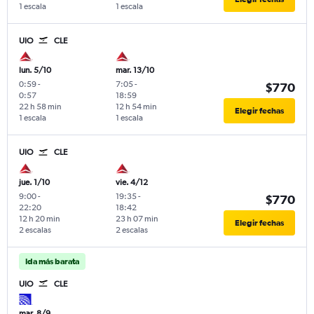
1 escala
1 escala
UIO
CLE
lun. 5/10
mar. 13/10
0:59
-
7:05
-
$770
0:57
18:59
22 h 58 min
12 h 54 min
Elegir fechas
1 escala
1 escala
UIO
CLE
jue. 1/10
vie. 4/12
9:00
-
19:35
-
$770
22:20
18:42
12 h 20 min
23 h 07 min
Elegir fechas
2 escalas
2 escalas
Ida más barata
UIO
CLE
mar. 8/9