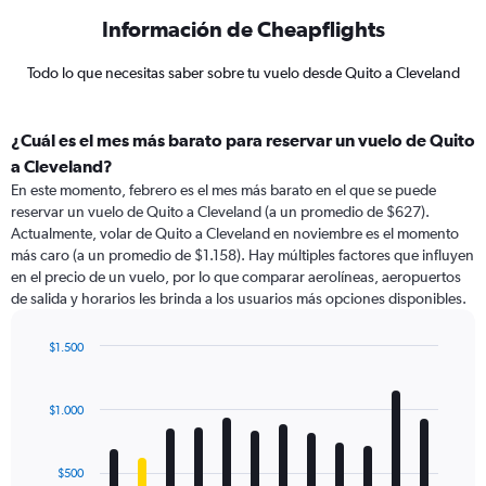
Información de Cheapflights
Todo lo que necesitas saber sobre tu vuelo desde Quito a Cleveland
¿Cuál es el mes más barato para reservar un vuelo de Quito
a Cleveland?
En este momento, febrero es el mes más barato en el que se puede
reservar un vuelo de Quito a Cleveland (a un promedio de $627).
Actualmente, volar de Quito a Cleveland en noviembre es el momento
más caro (a un promedio de $1.158). Hay múltiples factores que influyen
en el precio de un vuelo, por lo que comparar aerolíneas, aeropuertos
de salida y horarios les brinda a los usuarios más opciones disponibles.
$1.500
Bar
Chart
graphic.
chart
with
$1.000
12
bars.
$500
The