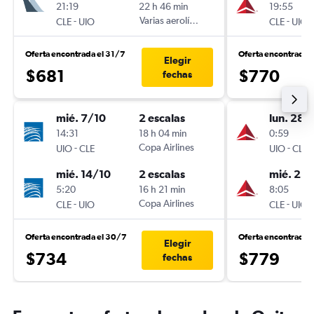
21:19
22 h 46 min
19:55
-
Varias aerolíneas
-
CLE
UIO
CLE
UIO
Oferta encontrada el 31/7
Oferta encontrada 
Elegir
$681
$770
fechas
mié. 7/10
2 escalas
lun. 28/
14:31
18 h 04 min
0:59
-
Copa Airlines
-
UIO
CLE
UIO
CLE
mié. 14/10
2 escalas
mié. 25/
5:20
16 h 21 min
8:05
-
Copa Airlines
-
CLE
UIO
CLE
UIO
Oferta encontrada el 30/7
Oferta encontrada 
Elegir
$734
$779
fechas