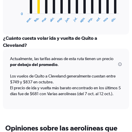
chart
has
0
1
ene.
feb.
mar.
abr.
may.
jun.
jul.
ago.
sep.
oct.
nov.
dic.
X
End
of
axis
interactive
displaying
chart
categories.
¿Cuánto cuesta volar ida y vuelta de Quito a
Range:
Cleveland?
12
categories.
Actualmente, las tarifas aéreas de esta ruta tienen un precio
The
por debajo del promedio
.
chart
has
Los vuelos de Quito a Cleveland generalmente cuestan entre
1
$749 y $837 en octubre.
Y
axis
El precio de ida y vuelta más barato encontrado en los últimos 5
displaying
días fue de $681 con Varias aerolíneas (del 7 oct. al 12 oct.).
values.
Range:
0
to
1500.
Opiniones sobre las aerolíneas que