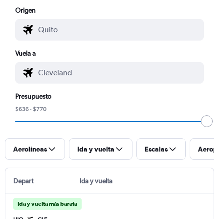
Origen
Vuela a
Presupuesto
$636 - $770
Aerolíneas
Ida y vuelta
Escalas
Aerop
Depart
Ida y vuelta
Ida y vuelta más barata