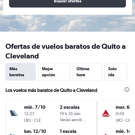
Buscar ofertas
Ofertas de vuelos baratos de Quito a
Cleveland
Más
Mejor
Última
Solo
baratos
opción
hora
ida
Los vuelos más baratos de Quito a Cleveland
mié. 7/10
2 escalas
mar. 6/1
12:27
19 h 35 min
0:59
-
Varias aerolíneas
-
UIO
CLE
UIO
CLE
lun. 12/10
1 escala
mié. 14/