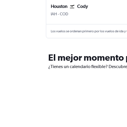
Houston
Cody
Houston George Bush Intcntl
Cody E.E. Faust
IAH
-
COD
Los vuelos se ordenan primero por los vuelos de ida y
El mejor momento p
¿Tienes un calendario flexible? Descubr