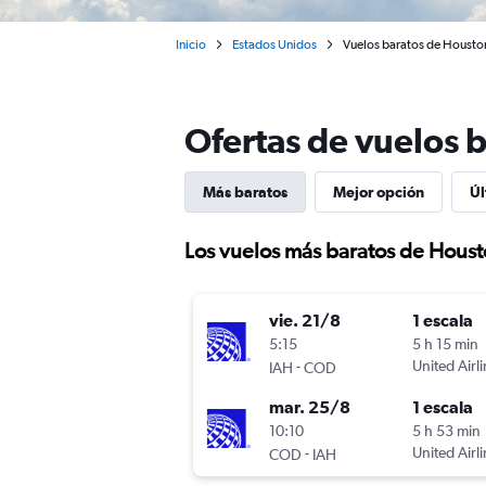
Inicio
Estados Unidos
Vuelos baratos de Houston
Ofertas de vuelos 
Más baratos
Mejor opción
Úl
Los vuelos más baratos de Hous
vie. 21/8
1 escala
5:15
5 h 15 min
-
United Airl
IAH
COD
mar. 25/8
1 escala
10:10
5 h 53 min
-
United Airl
COD
IAH