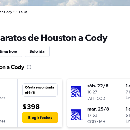
 a Cody E.E. Faust
baratos de Houston a Cody
tima hora
Solo ida
ton a Cody
sáb. 22/8
1 
Oferta encontrada
16:27
7 
el 6/8
ines
-
Un
IAH
COD
$398
mar. 25/8
1 
17:53
5 
Elegir fechas
ines
-
Un
COD
IAH