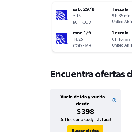
sáb. 29/8
1 escala
5:15
9 h 35 min
-
United Airl
IAH
COD
mar. 1/9
1 escala
14:25
6 h 16 min
-
United Airl
COD
IAH
Encuentra ofertas 
Vuelo de ida y vuelta
desde
$398
De Houston a Cody E.E. Faust
Buscar ofertas