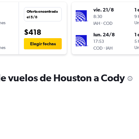
vie. 21/8
1 
Oferta encontrada
8:30
9 
el 5/8
ines
-
Un
IAH
COD
$418
lun. 24/8
1 
17:53
5 
Elegir fechas
ines
-
Un
COD
IAH
de vuelos de Houston a Cody