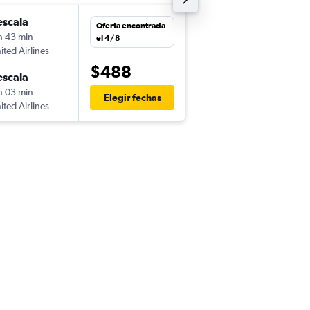
escala
Oferta encontrada
h 43 min
el 4/8
ited Airlines
$488
escala
h 03 min
Elegir fechas
ited Airlines