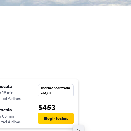
escala
sáb. 22/8
Oferta encontrada
h 18 min
15:00
el 4/8
ited Airlines
-
IAH
COD
$453
escala
mié. 26/8
h 03 min
17:53
Elegir fechas
ited Airlines
-
COD
IAH