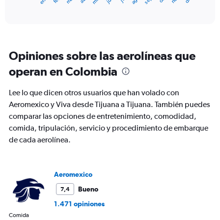
X
End
of
axis
interactive
displaying
chart
categories.
Range:
12
Opiniones sobre las aerolíneas que
categories.
The
operan en Colombia
chart
has
Lee lo que dicen otros usuarios que han volado con
1
Y
Aeromexico y Viva desde Tijuana a Tijuana. También puedes
axis
comparar las opciones de entretenimiento, comodidad,
displaying
comida, tripulación, servicio y procedimiento de embarque
values.
de cada aerolínea.
Range:
0
to
900.
Aeromexico
Bueno
7,4
1.471 opiniones
Comida