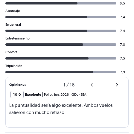
6,5
Abordaje
7,4
En general
7,4
Entretenimiento
7,0
Confort
7,5
Tripulación
7,9
1
/
16
Opiniones
10,0
Excelente
Pollo
,
jun. 2026
GDL
-
SEA
La puntualidad sería algo excelente. Ambos vuelos
salieron con mucho retraso