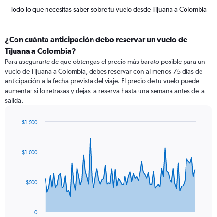
Todo lo que necesitas saber sobre tu vuelo desde Tijuana a Colombia
¿Con cuánta anticipación debo reservar un vuelo de
Tijuana a Colombia?
Para asegurarte de que obtengas el precio más barato posible para un
vuelo de Tijuana a Colombia, debes reservar con al menos 75 días de
anticipación a la fecha prevista del viaje. El precio de tu vuelo puede
aumentar si lo retrasas y dejas la reserva hasta una semana antes de la
salida.
$1.500
Chart
Chart
graphic.
with
91
$1.000
data
points.
The
$500
chart
has
1
0