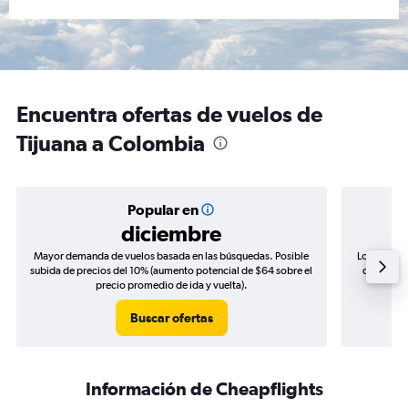
Encuentra ofertas de vuelos de
Tijuana a Colombia
Popular en
diciembre
Mayor demanda de vuelos basada en las búsquedas. Posible
Los precio
subida de precios del 10% (aumento potencial de $64 sobre el
de precios
precio promedio de ida y vuelta).
Buscar ofertas
Información de Cheapflights