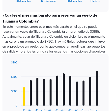
X
End
90 días antes
60 días antes
30 días antes
El mis…
of
axis
interactive
displaying
chart
categories.
¿Cuál es el mes más barato para reservar un vuelo de
Range:
Tijuana a Colombia?
91
En este momento, enero es el mes más barato en el que se puede
categories.
reservar un vuelo de Tijuana a Colombia (a un promedio de $388).
The
Actualmente, volar de Tijuana a Colombia en diciembre es el momento
chart
más caro (a un promedio de $730). Hay múltiples factores que influyen
has
en el precio de un vuelo, por lo que comparar aerolíneas, aeropuertos
1
de salida y horarios les brinda a los usuarios más opciones disponibles.
Y
axis
displaying
$900
values.
Bar
Chart
Range:
graphic.
chart
with
0
$600
12
to
bars.
1500.
$300
The
chart
has
0
1
ene.
abr.
jul.
oct.
mar.
jun.
sep.
dic.
feb.
may.
ago.
nov.