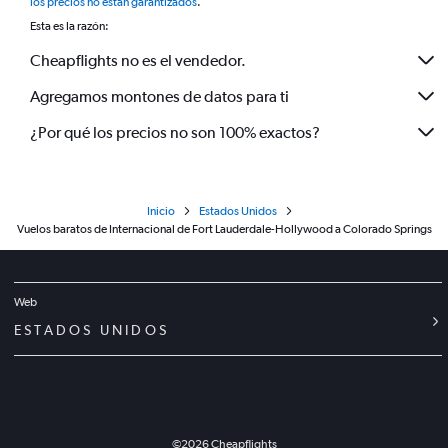
los precios no están garantizados
.
Esta es la razón:
Cheapflights no es el vendedor.
Agregamos montones de datos para ti
¿Por qué los precios no son 100% exactos?
Inicio
Estados Unidos
Vuelos baratos de Internacional de Fort Lauderdale-Hollywood a Colorado Springs
Web
ESTADOS UNIDOS
©
2026
Cheapflights