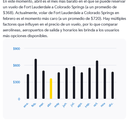
En este momento, abril es el mes más barato en el que se puede reservar
un vuelo de Fort Lauderdale a Colorado Springs (a un promedio de
$368). Actualmente, volar de Fort Lauderdale a Colorado Springs en
febrero es el momento más caro (a un promedio de $720). Hay múltiples
factores que influyen en el precio de un vuelo, por lo que comparar
aerolíneas, aeropuertos de salida y horarios les brinda a los usuarios
más opciones disponibles.
$900
Bar
Chart
graphic.
chart
with
$600
12
bars.
$300
The
chart
has
0
1
ene.
abr.
jul.
oct.
mar.
jun.
sep.
dic.
feb.
may.
ago.
nov.
X
End
of
axis
interactive
displaying
chart
categories.
Range: