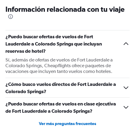
12
Información relacionada con tu viaje
categories.
The
chart
has
1
¿Puedo buscar ofertas de vuelos de Fort
Y
Lauderdale a Colorado Springs que incluyan
axis
displaying
reservas de hotel?
values.
Sí, además de ofertas de vuelos de Fort Lauderdale a
Range:
Colorado Springs, Cheapflights ofrece paquetes de
0
vacaciones que incluyen tanto vuelos como hoteles.
to
900.
¿Cómo busco vuelos directos de Fort Lauderdale a
Colorado Springs?
¿Puedo buscar ofertas de vuelos en clase ejecutiva
de Fort Lauderdale a Colorado Springs?
Ver más preguntas frecuentes