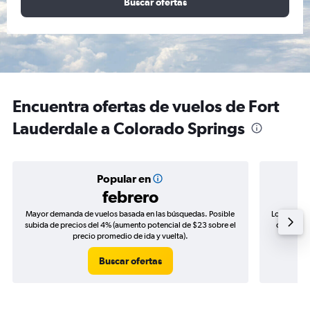
Buscar ofertas
Encuentra ofertas de vuelos de Fort
Lauderdale a Colorado Springs
Popular en
febrero
Mayor demanda de vuelos basada en las búsquedas. Posible
Los precio
subida de precios del 4% (aumento potencial de $23 sobre el
de precio
precio promedio de ida y vuelta).
Buscar ofertas