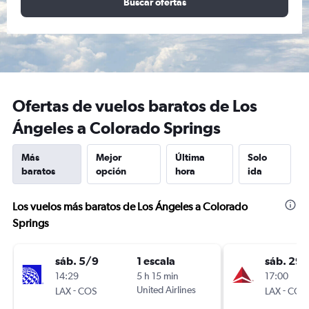
Buscar ofertas
Ofertas de vuelos baratos de Los
Ángeles a Colorado Springs
Más
Mejor
Última
Solo
baratos
opción
hora
ida
Los vuelos más baratos de Los Ángeles a Colorado
Springs
sáb. 5/9
1 escala
sáb. 29
14:29
5 h 15 min
17:00
-
United Airlines
-
LAX
COS
LAX
COS