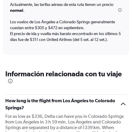
categories.
Actualmente, las tarifas aéreas de esta ruta tienen un precio
The
normal
.
chart
has
Los vuelos de Los Ángeles a Colorado Springs generalmente
1
cuestan entre $305 y $472 en septiembre.
Y
axis
El precio de ida y vuelta más barato encontrado en los últimos 5
displaying
días fue de $311 con United Airlines (del 5 set. al 12 set.).
values.
Range:
0
to
450.
Información relacionada con tu viaje
How long is the flight from Los Ángeles to Colorado
Springs?
For as low as $336, Delta can have you in Colorado Springs
from Los Ángeles in 3 h 59 min. Los Ángeles and Colorado
Springs are separated by a distance of 1339 km. When