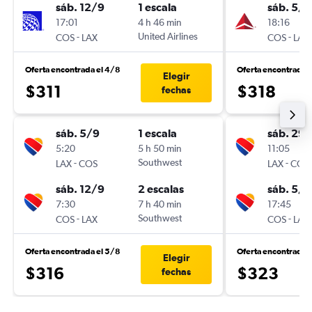
sáb. 12/9
1 escala
sáb. 5/9
17:01
4 h 46 min
18:16
-
United Airlines
-
COS
LAX
COS
LAX
Oferta encontrada el 4/8
Oferta encontrada 
Elegir
$311
$318
fechas
sáb. 5/9
1 escala
sáb. 29
5:20
5 h 50 min
11:05
-
Southwest
-
LAX
COS
LAX
COS
sáb. 12/9
2 escalas
sáb. 5/9
7:30
7 h 40 min
17:45
-
Southwest
-
COS
LAX
COS
LAX
Oferta encontrada el 5/8
Oferta encontrada 
Elegir
$316
$323
fechas