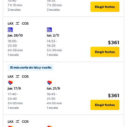
15:40
19:35
7 h 10 min
7 h 20 min
Elegir fechas
2 escalas
2 escalas
LAX
COS
jue. 29/10
lun. 2/11
18:00
-
14:55
-
$361
23:59
19:29
4 h 59 min
5 h 34 min
Elegir fechas
1 escala
1 escala
El más corto de ida y vuelta
LAX
COS
jue. 17/9
lun. 21/9
17:40
-
18:45
-
$361
23:40
21:50
5 h 00 min
4 h 05 min
Elegir fechas
1 escala
1 escala
LAX
COS