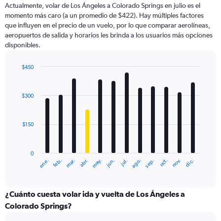
The
Actualmente, volar de Los Ángeles a Colorado Springs en julio es el
chart
momento más caro (a un promedio de $422). Hay múltiples factores
has
que influyen en el precio de un vuelo, por lo que comparar aerolíneas,
1
aeropuertos de salida y horarios les brinda a los usuarios más opciones
Y
disponibles.
axis
displaying
values.
$450
Range:
Bar
Chart
0
graphic.
chart
with
to
$300
12
1500.
bars.
$150
The
chart
has
0
1
ene.
feb.
mar.
abr.
may.
jun.
jul.
ago.
sep.
oct.
nov.
dic.
X
End
of
axis
interactive
displaying
chart
categories.
¿Cuánto cuesta volar ida y vuelta de Los Ángeles a
Range:
Colorado Springs?
12