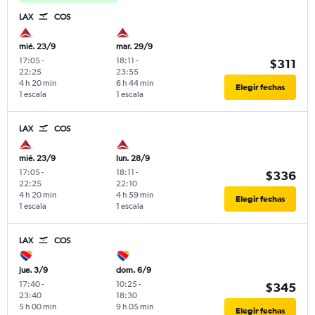
LAX
COS
mié. 23/9
mar. 29/9
17:05
-
18:11
-
$311
22:25
23:55
4 h 20 min
6 h 44 min
Elegir fechas
1 escala
1 escala
LAX
COS
mié. 23/9
lun. 28/9
17:05
-
18:11
-
$336
22:25
22:10
4 h 20 min
4 h 59 min
Elegir fechas
1 escala
1 escala
LAX
COS
jue. 3/9
dom. 6/9
17:40
-
10:25
-
$345
23:40
18:30
5 h 00 min
9 h 05 min
Elegir fechas