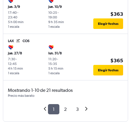
jue. 3/9
jue. 10/9
17:40
-
10:25
-
$363
23:40
19:00
5 h 00 min
9 h 35 min
Elegir fechas
1 escala
1 escala
LAX
COS
jue. 27/8
lun. 31/8
7:30
-
11:20
-
$365
12:45
15:35
4 h 15 min
5 h 15 min
Elegir fechas
1 escala
1 escala
Mostrando 1-10 de 21 resultados
Precio más barato
1
2
3