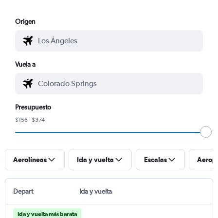
Origen
Vuela a
Presupuesto
$156 - $374
Aerolíneas
Ida y vuelta
Escalas
Aerop
Depart
Ida y vuelta
Ida y vuelta más barata