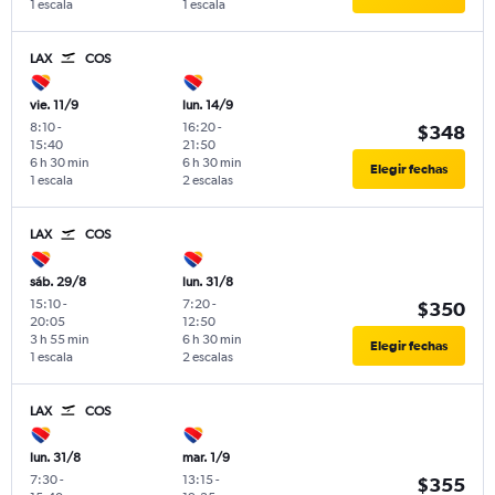
1 escala
1 escala
LAX
COS
vie. 11/9
lun. 14/9
8:10
-
16:20
-
$348
15:40
21:50
6 h 30 min
6 h 30 min
Elegir fechas
1 escala
2 escalas
LAX
COS
sáb. 29/8
lun. 31/8
15:10
-
7:20
-
$350
20:05
12:50
3 h 55 min
6 h 30 min
Elegir fechas
1 escala
2 escalas
LAX
COS
lun. 31/8
mar. 1/9
7:30
-
13:15
-
$355