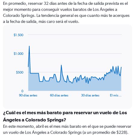
En promedio, reservar 32 días antes de la fecha de salida prevista es el
mejor momento para conseguir vuelos baratos de Los Ángeles a
Colorado Springs. La tendencia general es que cuanto más te acerques
a la fecha de salida, más caro será el vuelo.
$1.500
Chart
Chart
graphic.
with
91
$1.000
data
points.
The
$500
chart
has
1
0
X
End
90 días antes
60 días antes
30 días antes
El mis…
of
axis
interactive
displaying
chart
categories.
¿Cuál es el mes más barato para reservar un vuelo de Los
Range:
Ángeles a Colorado Springs?
91
En este momento, abril es el mes más barato en el que se puede reservar
categories.
un vuelo de Los Ángeles a Colorado Springs (a un promedio de $228).