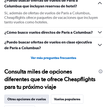
¿Puedo buscar ofertas de vuelos de París a
Y
Columbus que incluyan reservas de hotel?
axis
displaying
Sí, además de ofertas de vuelos de París a Columbus,
values.
Cheapflights ofrece paquetes de vacaciones que incluyen
Range:
tanto vuelos como hoteles.
0
to
¿Cómo busco vuelos directos de París a Columbus?
1500.
¿Puedo buscar ofertas de vuelos en clase ejecutiva
de París a Columbus?
Ver más preguntas frecuentes
Consulta miles de opciones
diferentes que te ofrece Cheapflights
para tu próximo viaje
Otras opciones de vuelos
Vuelos populares