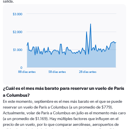
salida.
$3.000
Chart
Chart
graphic.
with
89
$2.000
data
points.
The
$1.000
chart
has
1
0
X
End
88 días antes
58 días antes
28 días antes
of
axis
interactive
displaying
chart
categories.
¿Cuál es el mes más barato para reservar un vuelo de París
Range:
a Columbus?
89
En este momento, septiembre es el mes más barato en el que se puede
categories.
reservar un vuelo de París a Columbus (a un promedio de $779).
The
Actualmente, volar de París a Columbus en julio es el momento más caro
chart
(a un promedio de $1.169). Hay múltiples factores que influyen en el
has
precio de un vuelo, por lo que comparar aerolíneas, aeropuertos de
1