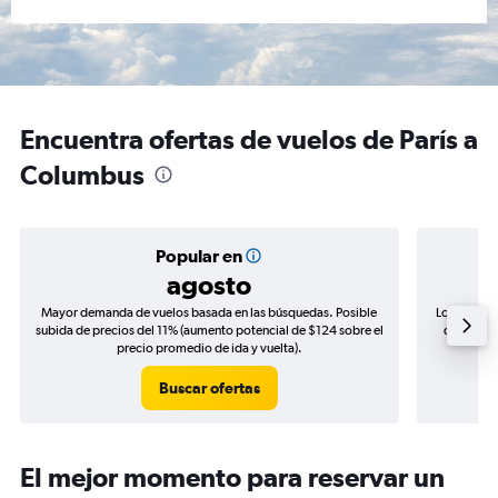
Encuentra ofertas de vuelos de París a
Columbus
Popular en
agosto
Mayor demanda de vuelos basada en las búsquedas. Posible
Los precio
subida de precios del 11% (aumento potencial de $124 sobre el
de precio
precio promedio de ida y vuelta).
Buscar ofertas
El mejor momento para reservar un