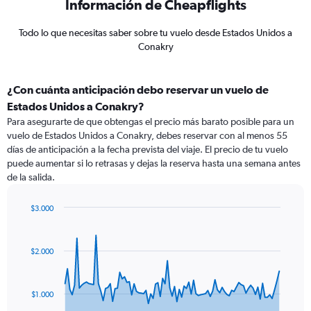
Información de Cheapflights
Todo lo que necesitas saber sobre tu vuelo desde Estados Unidos a
Conakry
¿Con cuánta anticipación debo reservar un vuelo de
Estados Unidos a Conakry?
Para asegurarte de que obtengas el precio más barato posible para un
vuelo de Estados Unidos a Conakry, debes reservar con al menos 55
días de anticipación a la fecha prevista del viaje. El precio de tu vuelo
puede aumentar si lo retrasas y dejas la reserva hasta una semana antes
de la salida.
$3.000
Chart
Chart
graphic.
with
91
$2.000
data
points.
The
$1.000
chart