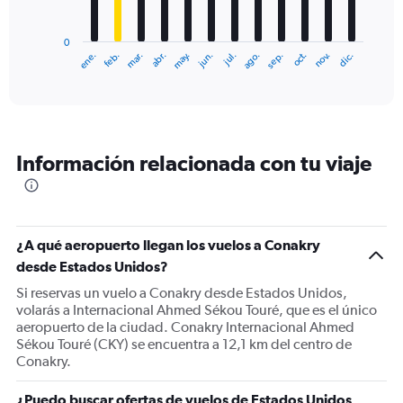
chart
has
0
1
ene.
feb.
mar.
abr.
may.
jun.
jul.
ago.
sep.
oct.
nov.
dic.
X
End
of
axis
interactive
displaying
chart
categories.
Range:
12
Información relacionada con tu viaje
categories.
The
chart
has
1
¿A qué aeropuerto llegan los vuelos a Conakry
Y
desde Estados Unidos?
axis
displaying
Si reservas un vuelo a Conakry desde Estados Unidos,
values.
volarás a Internacional Ahmed Sékou Touré, que es el único
Range:
aeropuerto de la ciudad. Conakry Internacional Ahmed
0
Sékou Touré (CKY) se encuentra a 12,1 km del centro de
to
Conakry.
1500.
¿Puedo buscar ofertas de vuelos de Estados Unidos