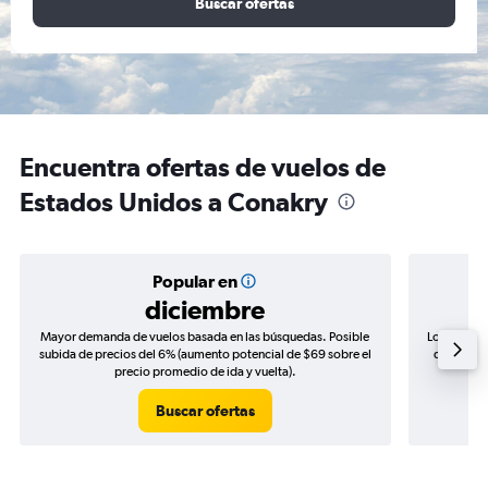
Buscar ofertas
Encuentra ofertas de vuelos de
Estados Unidos a Conakry
Popular en
diciembre
Mayor demanda de vuelos basada en las búsquedas. Posible
Los precio
subida de precios del 6% (aumento potencial de $69 sobre el
de precios
precio promedio de ida y vuelta).
Buscar ofertas