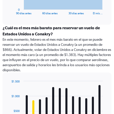
has
1
0
X
End
90 días antes
60 días antes
30 días antes
El mis…
of
axis
interactive
displaying
chart
categories.
¿Cuál es el mes más barato para reservar un vuelo de
Range:
Estados Unidos a Conakry?
91
En este momento, febrero es el mes más barato en el que se puede
categories.
reservar un vuelo de Estados Unidos a Conakry (a un promedio de
The
$866). Actualmente, volar de Estados Unidos a Conakry en diciembre es
chart
el momento más caro (a un promedio de $1.383). Hay múltiples factores
has
que influyen en el precio de un vuelo, por lo que comparar aerolíneas,
1
aeropuertos de salida y horarios les brinda a los usuarios más opciones
Y
disponibles.
axis
displaying
values.
$1.500
Range:
Bar
Chart
0
graphic.
chart
with
to
$1.000
12
3000.
bars.
$500
The