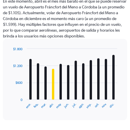
En este momento, abril es el mes más barato en el que se puede reservar
un vuelo de Aeropuerto Fráncfort del Meno a Córdoba (a un promedio
de $1.105). Actualmente, volar de Aeropuerto Fráncfort del Meno a
Córdoba en diciembre es el momento más caro (a un promedio de
$1.599). Hay múltiples factores que influyen en el precio de un vuelo,
por lo que comparar aerolíneas, aeropuertos de salida y horarios les
brinda a los usuarios más opciones disponibles.
$1.800
Bar
Chart
graphic.
chart
with
$1.200
12
bars.
$600
The
chart
has
0
1
ene.
feb.
mar.
abr.
may.
jun.
jul.
ago.
sep.
oct.
nov.
dic.
X
End
of
axis
interactive
displaying
chart
categories.
Range: