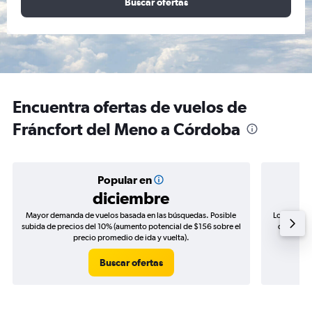
Buscar ofertas
Encuentra ofertas de vuelos de
Fráncfort del Meno a Córdoba
Popular en
diciembre
Mayor demanda de vuelos basada en las búsquedas. Posible
Los precio
subida de precios del 10% (aumento potencial de $156 sobre el
de precio
precio promedio de ida y vuelta).
Buscar ofertas