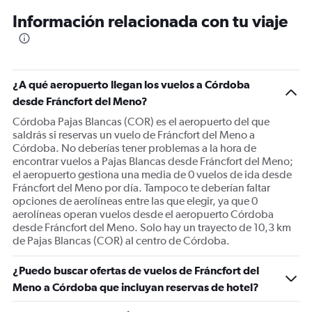
12
Información relacionada con tu viaje
categories.
The
chart
has
1
¿A qué aeropuerto llegan los vuelos a Córdoba
Y
desde Fráncfort del Meno?
axis
displaying
Córdoba Pajas Blancas (COR) es el aeropuerto del que
values.
saldrás si reservas un vuelo de Fráncfort del Meno a
Range:
Córdoba. No deberías tener problemas a la hora de
0
encontrar vuelos a Pajas Blancas desde Fráncfort del Meno;
to
el aeropuerto gestiona una media de 0 vuelos de ida desde
1800.
Fráncfort del Meno por día. Tampoco te deberían faltar
opciones de aerolíneas entre las que elegir, ya que 0
aerolíneas operan vuelos desde el aeropuerto Córdoba
desde Fráncfort del Meno. Solo hay un trayecto de 10,3 km
de Pajas Blancas (COR) al centro de Córdoba.
¿Puedo buscar ofertas de vuelos de Fráncfort del
Meno a Córdoba que incluyan reservas de hotel?