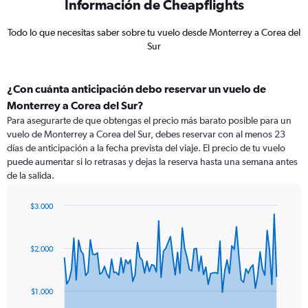
Información de Cheapflights
Todo lo que necesitas saber sobre tu vuelo desde Monterrey a Corea del
Sur
¿Con cuánta anticipación debo reservar un vuelo de
Monterrey a Corea del Sur?
Para asegurarte de que obtengas el precio más barato posible para un
vuelo de Monterrey a Corea del Sur, debes reservar con al menos 23
días de anticipación a la fecha prevista del viaje. El precio de tu vuelo
puede aumentar si lo retrasas y dejas la reserva hasta una semana antes
de la salida.
$3.000
Chart
Chart
graphic.
with
91
$2.000
data
points.
The
$1.000
chart