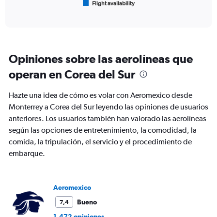
Flight availability
X
End
of
axis
interactive
displaying
chart
categories.
Range:
6
Opiniones sobre las aerolíneas que
categories.
The
operan en Corea del Sur
chart
has
Hazte una idea de cómo es volar con Aeromexico desde
1
Y
Monterrey a Corea del Sur leyendo las opiniones de usuarios
axis
anteriores. Los usuarios también han valorado las aerolíneas
displaying
según las opciones de entretenimiento, la comodidad, la
Number
comida, la tripulación, el servicio y el procedimiento de
of
flights.
embarque.
Range:
0
to
Aeromexico
2.4.
Bueno
7,4
1.472 opiniones