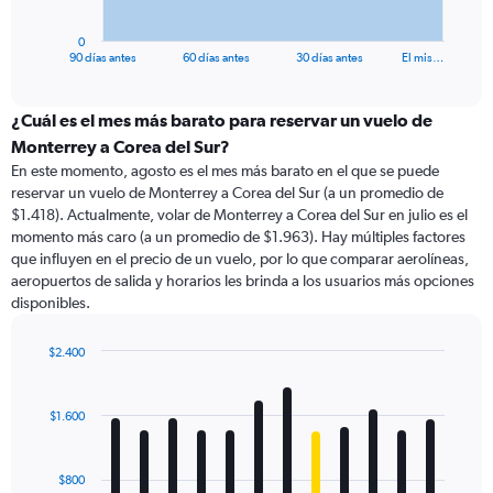
has
1
0
X
End
90 días antes
60 días antes
30 días antes
El mis…
of
axis
interactive
displaying
chart
categories.
¿Cuál es el mes más barato para reservar un vuelo de
Range:
Monterrey a Corea del Sur?
91
En este momento, agosto es el mes más barato en el que se puede
categories.
reservar un vuelo de Monterrey a Corea del Sur (a un promedio de
The
$1.418). Actualmente, volar de Monterrey a Corea del Sur en julio es el
chart
momento más caro (a un promedio de $1.963). Hay múltiples factores
has
que influyen en el precio de un vuelo, por lo que comparar aerolíneas,
1
aeropuertos de salida y horarios les brinda a los usuarios más opciones
Y
disponibles.
axis
displaying
values.
$2.400
Range:
Bar
Chart
0
graphic.
chart
with
to
$1.600
12
3000.
bars.
$800
The