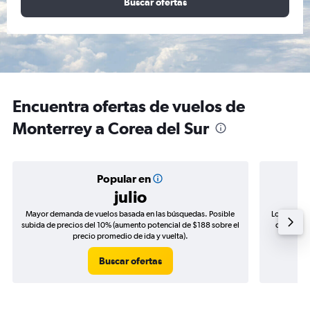
Buscar ofertas
Encuentra ofertas de vuelos de
Monterrey a Corea del Sur
Popular en
julio
Mayor demanda de vuelos basada en las búsquedas. Posible
Los precio
subida de precios del 10% (aumento potencial de $188 sobre el
de precios
precio promedio de ida y vuelta).
Buscar ofertas