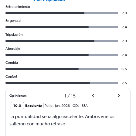
Entretenimiento
7,0
En general
7,4
Tripulación
7,9
Abordaje
7,4
Comida
6,5
Confort
7,5
1
/
15
Opiniones
10,0
Excelente
Pollo
,
jun. 2026
GDL
-
SEA
La puntualidad sería algo excelente. Ambos vuelos
salieron con mucho retraso