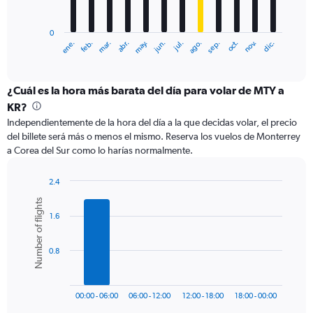
chart
has
0
1
ene.
feb.
mar.
abr.
may.
jun.
jul.
ago.
sep.
oct.
nov.
dic.
X
End
of
axis
interactive
displaying
chart
categories.
¿Cuál es la hora más barata del día para volar de MTY a
Range:
KR?
12
Independientemente de la hora del día a la que decidas volar, el precio
categories.
del billete será más o menos el mismo. Reserva los vuelos de Monterrey
The
a Corea del Sur como lo harías normalmente.
chart
has
1
2.4
Y
Bar
Chart
Number of flights
graphic.
chart
axis
1.6
with
displaying
6
values.
bars.
Range:
0.8
0
The
to
chart
2400.
has
00:00 - 06:00
06:00 - 12:00
12:00 - 18:00
18:00 - 00:00
1