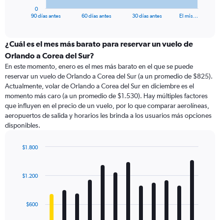
1
0
X
End
90 días antes
60 días antes
30 días antes
El mis…
of
axis
interactive
displaying
chart
categories.
¿Cuál es el mes más barato para reservar un vuelo de
Range:
Orlando a Corea del Sur?
91
En este momento, enero es el mes más barato en el que se puede
categories.
reservar un vuelo de Orlando a Corea del Sur (a un promedio de $825).
The
Actualmente, volar de Orlando a Corea del Sur en diciembre es el
chart
momento más caro (a un promedio de $1.530). Hay múltiples factores
has
que influyen en el precio de un vuelo, por lo que comparar aerolíneas,
1
aeropuertos de salida y horarios les brinda a los usuarios más opciones
Y
disponibles.
axis
displaying
values.
$1.800
Range:
Bar
Chart
0
graphic.
chart
with
to
$1.200
12
3000.
bars.
$600
The
chart