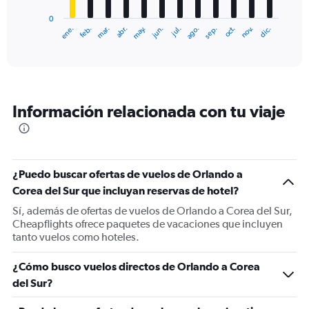
has
0
1
ene.
feb.
mar.
abr.
may.
jun.
jul.
ago.
sep.
oct.
nov.
dic.
X
End
of
axis
interactive
displaying
chart
categories.
Range:
12
Información relacionada con tu viaje
categories.
The
chart
has
1
¿Puedo buscar ofertas de vuelos de Orlando a
Y
Corea del Sur que incluyan reservas de hotel?
axis
displaying
Sí, además de ofertas de vuelos de Orlando a Corea del Sur,
values.
Cheapflights ofrece paquetes de vacaciones que incluyen
Range:
tanto vuelos como hoteles.
0
to
¿Cómo busco vuelos directos de Orlando a Corea
1800.
del Sur?