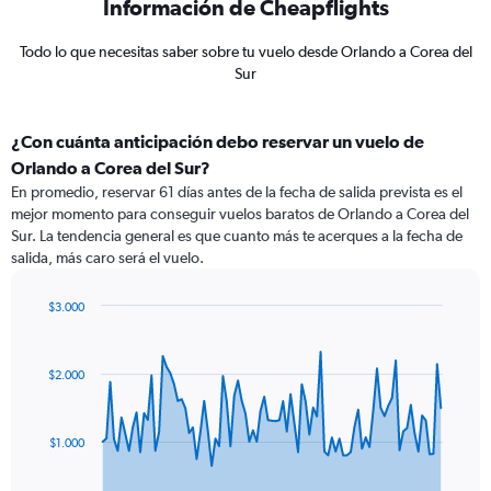
Información de Cheapflights
Todo lo que necesitas saber sobre tu vuelo desde Orlando a Corea del
Sur
¿Con cuánta anticipación debo reservar un vuelo de
Orlando a Corea del Sur?
En promedio, reservar 61 días antes de la fecha de salida prevista es el
mejor momento para conseguir vuelos baratos de Orlando a Corea del
Sur. La tendencia general es que cuanto más te acerques a la fecha de
salida, más caro será el vuelo.
$3.000
Chart
Chart
graphic.
with
91
$2.000
data
points.
The
$1.000
chart
has