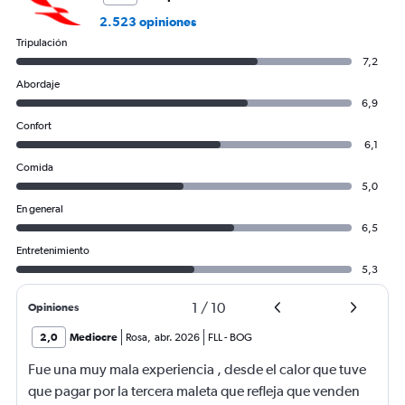
2.523 opiniones
Tripulación
7,2
Abordaje
6,9
Confort
6,1
Comida
5,0
En general
6,5
Entretenimiento
5,3
1
/
10
Opiniones
2,0
Mediocre
Rosa
,
abr. 2026
FLL
-
BOG
Fue una muy mala experiencia , desde el calor que tuve
que pagar por la tercera maleta que refleja que venden