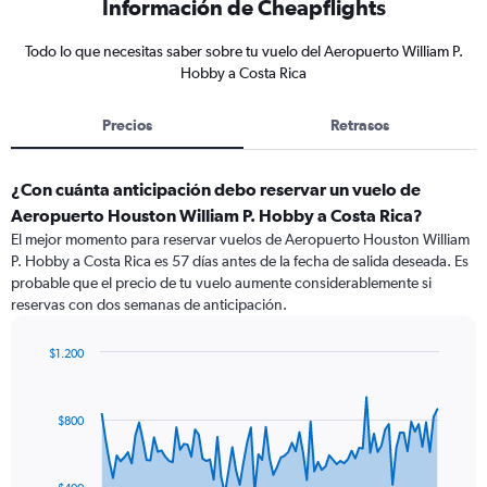
Información de Cheapflights
Todo lo que necesitas saber sobre tu vuelo del Aeropuerto William P.
Hobby a Costa Rica
Precios
Retrasos
¿Con cuánta anticipación debo reservar un vuelo de
Aeropuerto Houston William P. Hobby a Costa Rica?
El mejor momento para reservar vuelos de Aeropuerto Houston William
P. Hobby a Costa Rica es 57 días antes de la fecha de salida deseada. Es
probable que el precio de tu vuelo aumente considerablemente si
reservas con dos semanas de anticipación.
$1.200
Chart
Chart
graphic.
with
91
$800
data
points.
The