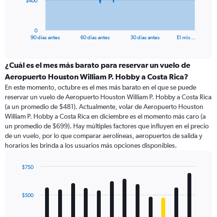
$400
chart
has
1
0
X
End
90 días antes
60 días antes
30 días antes
El mis…
of
axis
interactive
displaying
chart
categories.
¿Cuál es el mes más barato para reservar un vuelo de
Range:
Aeropuerto Houston William P. Hobby a Costa Rica?
91
En este momento, octubre es el mes más barato en el que se puede
categories.
reservar un vuelo de Aeropuerto Houston William P. Hobby a Costa Rica
The
(a un promedio de $481). Actualmente, volar de Aeropuerto Houston
chart
William P. Hobby a Costa Rica en diciembre es el momento más caro (a
has
un promedio de $699). Hay múltiples factores que influyen en el precio
1
de un vuelo, por lo que comparar aerolíneas, aeropuertos de salida y
Y
horarios les brinda a los usuarios más opciones disponibles.
axis
displaying
values.
$750
Range:
Bar
Chart
0
graphic.
chart
with
to
$500
12
1200.
bars.