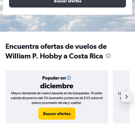
Buscar ofertas
Encuentra ofertas de vuelos de
William P. Hobby a Costa Rica
Popular en
diciembre
Mayor demanda de vuelos basada en las búsquedas. Posible
Los precio
subida de precios del 5% (aumento potencial de $35 sobre el
de precio
precio promedio de ida y vuelta).
Buscar ofertas