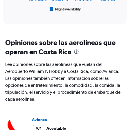
00:00 - 06:00
06:00 - 12:00
12:00 - 18:00
18:00 - 00:00
1
Flight availability
X
End
of
axis
interactive
displaying
chart
categories.
Range:
6
Opiniones sobre las aerolíneas que
categories.
The
operan en Costa Rica
chart
has
Lee opiniones sobre las aerolíneas que vuelan del
1
Y
Aeropuerto William P. Hobby a Costa Rica, como Avianca.
axis
Las opiniones también ofrecen información sobre las
displaying
opciones de entretenimiento, la comodidad, la comida, la
Number
tripulación, el servicio y el procedimiento de embarque de
of
flights.
cada aerolínea.
Range:
0
to
Avianca
9.
Aceptable
6,5