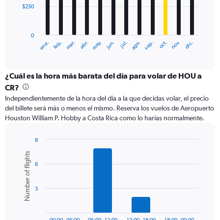
$250
The
chart
has
0
1
ene.
abr.
jul.
oct.
mar.
jun.
sep.
dic.
feb.
may.
ago.
nov.
X
End
of
axis
interactive
displaying
chart
categories.
¿Cuál es la hora más barata del día para volar de HOU a
Range:
CR?
12
Independientemente de la hora del día a la que decidas volar, el precio
categories.
del billete será más o menos el mismo. Reserva los vuelos de Aeropuerto
The
Houston William P. Hobby a Costa Rica como lo harías normalmente.
chart
has
1
9
Y
Bar
Chart
Number of flights
graphic.
chart
axis
6
with
displaying
6
values.
bars.
Range:
3
0
The
to
chart
750.
has