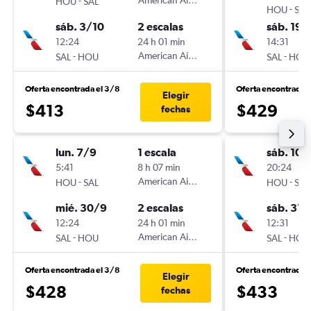
-
American Airlines
HOU
SAL
-
HOU
SAL
sáb. 3/10
2 escalas
sáb. 19/
12:24
24 h 01 min
14:31
-
American Airlines
-
SAL
HOU
SAL
HOU
Oferta encontrada el 3/8
Oferta encontrada 
Elegir
$413
$429
fechas
lun. 7/9
1 escala
sáb. 10/
5:41
8 h 07 min
20:24
-
American Airlines
-
HOU
SAL
HOU
SAL
mié. 30/9
2 escalas
sáb. 31/
12:24
24 h 01 min
12:31
-
American Airlines
-
SAL
HOU
SAL
HOU
Oferta encontrada el 3/8
Oferta encontrada 
Elegir
$428
$433
fechas