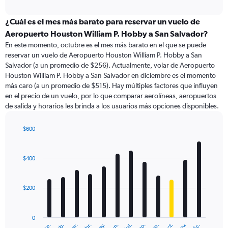
axis
interactive
displaying
chart
categories.
¿Cuál es el mes más barato para reservar un vuelo de
Range:
Aeropuerto Houston William P. Hobby a San Salvador?
91
En este momento, octubre es el mes más barato en el que se puede
categories.
reservar un vuelo de Aeropuerto Houston William P. Hobby a San
The
Salvador (a un promedio de $256). Actualmente, volar de Aeropuerto
chart
Houston William P. Hobby a San Salvador en diciembre es el momento
has
más caro (a un promedio de $515). Hay múltiples factores que influyen
1
en el precio de un vuelo, por lo que comparar aerolíneas, aeropuertos
Y
de salida y horarios les brinda a los usuarios más opciones disponibles.
axis
displaying
values.
$600
Range:
Bar
Chart
0
graphic.
chart
with
to
$400
12
600.
bars.
$200
The
chart
has
0
1
abr.
jul.
oct.
mar.
jun.
dic.
feb.
nov.