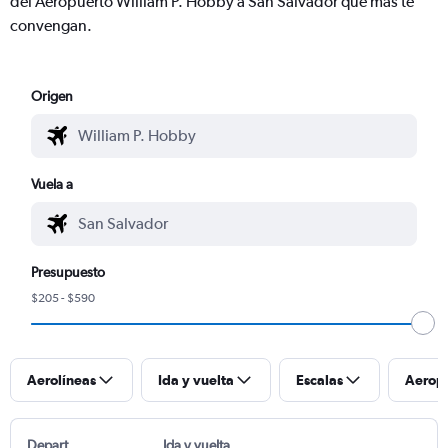
del Aeropuerto William P. Hobby a San Salvador que más te
convengan.
Origen
Vuela a
Presupuesto
$205 - $590
Aerolíneas
Ida y vuelta
Escalas
Aerop
Depart
Ida y vuelta