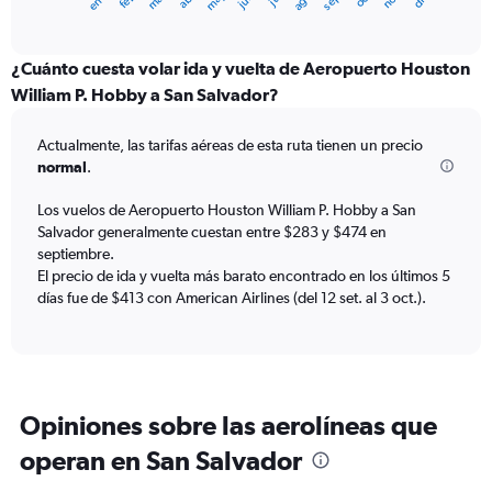
ene.
sep.
may.
ago.
X
End
of
axis
interactive
displaying
chart
categories.
¿Cuánto cuesta volar ida y vuelta de Aeropuerto Houston
Range:
William P. Hobby a San Salvador?
12
categories.
Actualmente, las tarifas aéreas de esta ruta tienen un precio
The
normal
.
chart
has
Los vuelos de Aeropuerto Houston William P. Hobby a San
1
Salvador generalmente cuestan entre $283 y $474 en
Y
axis
septiembre.
displaying
El precio de ida y vuelta más barato encontrado en los últimos 5
values.
días fue de $413 con American Airlines (del 12 set. al 3 oct.).
Range:
0
to
600.
Opiniones sobre las aerolíneas que
operan en San Salvador