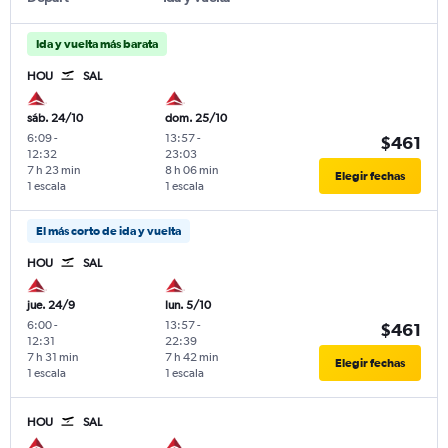
Ida y vuelta más barata
HOU
SAL
sáb. 24/10
dom. 25/10
6:09
-
13:57
-
$461
12:32
23:03
7 h 23 min
8 h 06 min
Elegir fechas
1 escala
1 escala
El más corto de ida y vuelta
HOU
SAL
jue. 24/9
lun. 5/10
6:00
-
13:57
-
$461
12:31
22:39
7 h 31 min
7 h 42 min
Elegir fechas
1 escala
1 escala
HOU
SAL