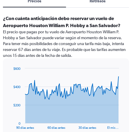
Precios
Retrasos
¿Con cuánta anticipación debo reservar un vuelo de
Aeropuerto Houston William P. Hobby a San Salvador?
El precio que pagas por tu vuelo de Aeropuerto Houston William P.
Hobby a San Salvador puede variar según el momento de la reserva.
Para tener más posibilidades de conseguir una tarifa más baja, intenta
reservar 67 días antes de tu viaje. Es probable que las tarifas aumenten
unos 15 días antes de la fecha de salida.
$600
Chart
Chart
graphic.
with
91
$400
data
points.
The
$200
chart
has
1
0
X
End
90 días antes
60 días antes
30 días antes
El mis…
of