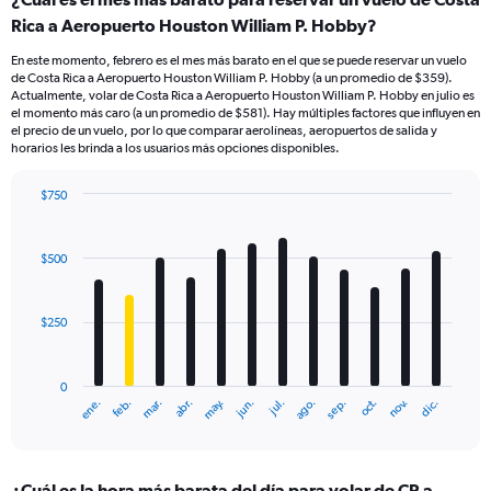
Rica a Aeropuerto Houston William P. Hobby?
En este momento, febrero es el mes más barato en el que se puede reservar un vuelo
de Costa Rica a Aeropuerto Houston William P. Hobby (a un promedio de $359).
Actualmente, volar de Costa Rica a Aeropuerto Houston William P. Hobby en julio es
el momento más caro (a un promedio de $581). Hay múltiples factores que influyen en
el precio de un vuelo, por lo que comparar aerolíneas, aeropuertos de salida y
horarios les brinda a los usuarios más opciones disponibles.
$750
Bar
Chart
graphic.
chart
with
$500
12
bars.
$250
The
chart
has
0
1
ene.
feb.
mar.
abr.
may.
jun.
jul.
ago.
sep.
oct.
nov.
dic.
X
End
of
axis
interactive
displaying
chart
categories.
¿Cuál es la hora más barata del día para volar de CR a