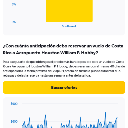
0
The
6%
to
chart
24.
has
1
0%
X
End
Southwest
of
axis
interactive
displaying
chart
categories.
¿Con cuánta anticipación debo reservar un vuelo de Costa
Range:
Rica a Aeropuerto Houston William P. Hobby?
1
categories.
Para asegurarte de que obtengas el precio más barato posible para un vuelo de Costa
The
Rica a Aeropuerto Houston William P. Hobby, debes reservar con al menos 40 días de
chart
anticipación a la fecha prevista del viaje. El precio de tu vuelo puede aumentar si lo
has
retrasas y dejas la reserva hasta una semana antes de la salida.
1
Y
Buscar ofertas
axis
displaying
values.
$900
Range:
Chart
Chart
0
graphic.
with
to
91
$600
data
18.
points.