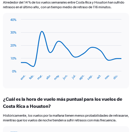
Alrededor del 14 % de los vuelos semanales entre Costa Rica y Houston han sufrido
The
retrasos en el último año, con un tiempo medio de retraso de 116 minutos.
chart
has
40%
1
Line
Chart
Y
graphic.
chart
axis
30%
with
displaying
14
Number
data
20%
of
points.
flights.
10%
Range:
The
0
chart
to
has
0%
ene.
abr.
jul.
oct.
mar.
jun.
sep.
dic.
feb.
may.
ago.
nov.
12.
1
End
of
X
interactive
axis
chart
displaying
¿Cuál es la hora de vuelo más puntual para los vuelos de
categories.
Range:
Costa Rica a Houston?
14
Históricamente, los vuelos por la mañana tienen menos probabilidades de retrasarse,
categories.
mientras que los vuelos de noche tienden a sufrir retrasos con más frecuencia.
The
chart