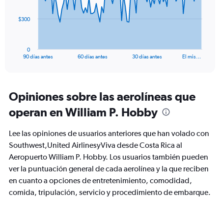
The
$300
chart
has
1
0
X
End
90 días antes
60 días antes
30 días antes
El mis…
of
axis
interactive
displaying
chart
categories.
Range:
Opiniones sobre las aerolíneas que
91
operan en William P. Hobby
categories.
The
chart
Lee las opiniones de usuarios anteriores que han volado con
has
Southwest,United AirlinesyViva desde Costa Rica al
1
Aeropuerto William P. Hobby. Los usuarios también pueden
Y
axis
ver la puntuación general de cada aerolínea y la que reciben
displaying
en cuanto a opciones de entretenimiento, comodidad,
values.
comida, tripulación, servicio y procedimiento de embarque.
Range:
0
to