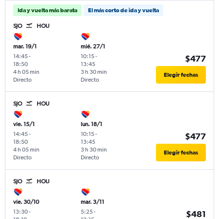
Ida y vuelta más barata
El más corto de ida y vuelta
SJO
HOU
mar. 19/1
mié. 27/1
14:45
-
10:15
-
$477
18:50
13:45
4 h 05 min
3 h 30 min
Elegir fechas
Directo
Directo
SJO
HOU
vie. 15/1
lun. 18/1
14:45
-
10:15
-
$477
18:50
13:45
4 h 05 min
3 h 30 min
Elegir fechas
Directo
Directo
SJO
HOU
vie. 30/10
mar. 3/11
13:30
-
5:25
-
$481