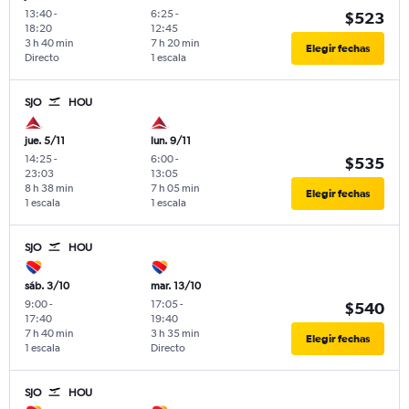
13:40
-
6:25
-
$523
18:20
12:45
3 h 40 min
7 h 20 min
Elegir fechas
Directo
1 escala
SJO
HOU
jue. 5/11
lun. 9/11
14:25
-
6:00
-
$535
23:03
13:05
8 h 38 min
7 h 05 min
Elegir fechas
1 escala
1 escala
SJO
HOU
sáb. 3/10
mar. 13/10
9:00
-
17:05
-
$540
17:40
19:40
7 h 40 min
3 h 35 min
Elegir fechas
1 escala
Directo
SJO
HOU