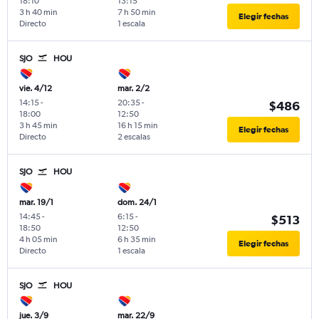
18:10
13:15
3 h 40 min
7 h 50 min
Elegir fechas
Directo
1 escala
SJO
HOU
vie. 4/12
mar. 2/2
14:15
-
20:35
-
$486
18:00
12:50
3 h 45 min
16 h 15 min
Elegir fechas
Directo
2 escalas
SJO
HOU
mar. 19/1
dom. 24/1
14:45
-
6:15
-
$513
18:50
12:50
4 h 05 min
6 h 35 min
Elegir fechas
Directo
1 escala
SJO
HOU
jue. 3/9
mar. 22/9