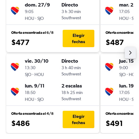
dom. 27/9
Directo
mar. 20
9:05
3 h 30 min
17:05
-
Southwest
-
HOU
SJO
HOU
SJO
Oferta encontrada el 6/8
Oferta encontrada 
Elegir
$477
$487
fechas
vie. 30/10
Directo
jue. 15/
13:30
3 h 40 min
9:00
-
Southwest
-
SJO
HOU
SJO
HOU
lun. 9/11
2 escalas
lun. 19/
18:50
18 h 25 min
17:05
-
Southwest
-
HOU
SJO
HOU
SJO
Oferta encontrada el 4/8
Oferta encontrada 
Elegir
$486
$491
fechas