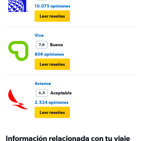
10.075 opiniones
Leer reseñas
Viva
Bueno
7,0
806 opiniones
Leer reseñas
Avianca
Aceptable
6,5
2.524 opiniones
Leer reseñas
Información relacionada con tu viaje