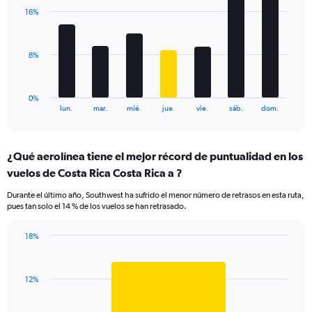
displaying
with
values.
16%
7
Range:
bars.
0
to
The
8%
120.
chart
has
1
0%
X
End
lun.
mar.
mié.
jue.
vie.
sáb.
dom.
of
axis
interactive
displaying
chart
categories.
¿Qué aerolínea tiene el mejor récord de puntualidad en los
Range:
vuelos de Costa Rica Costa Rica a ?
7
categories.
Durante el último año, Southwest ha sufrido el menor número de retrasos en esta ruta,
The
pues tan solo el 14 % de los vuelos se han retrasado.
chart
has
18%
1
Bar
Chart
Y
graphic.
chart
axis
with
displaying
12%
1
values.
bar.
Range: