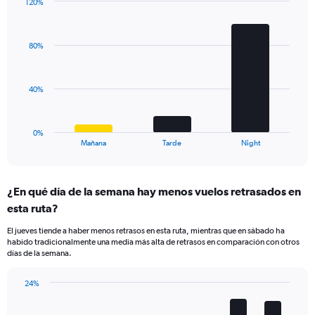
has
120%
Bar
1
Chart
graphic.
chart
Y
with
axis
80%
3
displaying
bars.
values.
Range:
The
40%
0
chart
to
has
40.
1
0%
X
End
Mañana
Tarde
Night
of
axis
interactive
displaying
chart
categories.
¿En qué día de la semana hay menos vuelos retrasados en
Range:
esta ruta?
3
categories.
El jueves tiende a haber menos retrasos en esta ruta, mientras que en sábado ha
The
habido tradicionalmente una media más alta de retrasos en comparación con otros
chart
días de la semana.
has
1
24%
Y
Bar
Chart
axis
graphic.
chart