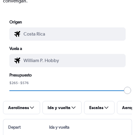
convengan.
Origen
Vuela a
Presupuesto
$265 - $576
Aerolíneas
Ida y vuelta
Escalas
Aerop
Depart
Ida y vuelta