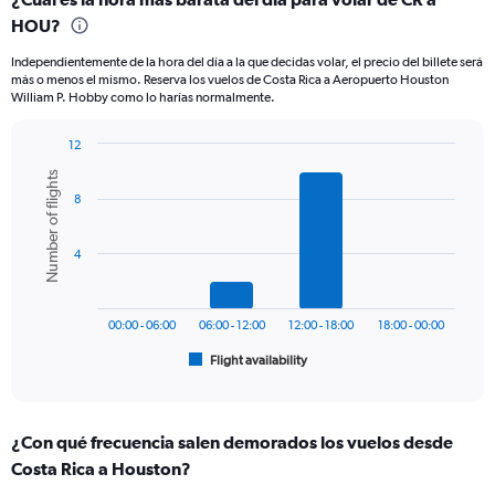
Range:
HOU?
12
categories.
Independientemente de la hora del día a la que decidas volar, el precio del billete será
The
más o menos el mismo. Reserva los vuelos de Costa Rica a Aeropuerto Houston
chart
William P. Hobby como lo harías normalmente.
has
1
12
Y
Bar
Chart
axis
Number of flights
graphic.
chart
displaying
8
with
values.
6
Range:
bars.
0
4
to
The
750.
chart
has
00:00 - 06:00
06:00 - 12:00
12:00 - 18:00
18:00 - 00:00
1
Flight availability
X
End
of
axis
interactive
displaying
chart
categories.
¿Con qué frecuencia salen demorados los vuelos desde
Range:
Costa Rica a Houston?
6
categories.