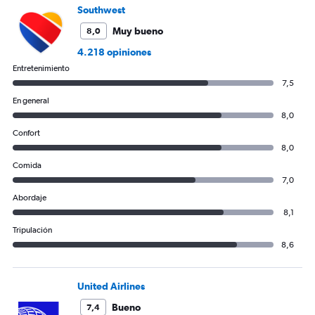
900.
Southwest
Muy bueno
8,0
4.218 opiniones
Entretenimiento
7,5
En general
8,0
Confort
8,0
Comida
7,0
Abordaje
8,1
Tripulación
8,6
United Airlines
Bueno
7,4