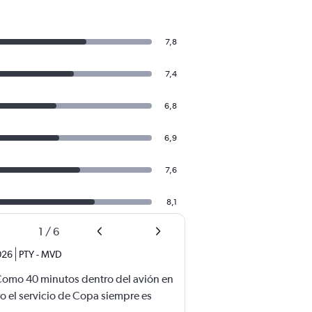
7,8
7,4
6,8
6,9
7,6
8,1
1
/
6
026
PTY
-
MVD
Como 40 minutos dentro del avión en
o el servicio de Copa siempre es