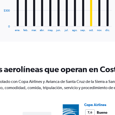
The
$300
chart
has
1
0
X
End
ene.
feb.
mar.
abr.
may.
jun.
jul.
ago.
sep.
oct.
nov.
dic.
of
axis
interactive
displaying
chart
categories.
Range:
12
categories.
The
s aerolíneas que operan en Cos
chart
has
1
volado con Copa Airlines y Avianca de Santa Cruz de la Sierra a Sa
Y
to, comodidad, comida, tripulación, servicio y procedimiento de
axis
displaying
values.
Range:
Copa Airlines
0
to
Bueno
7,6