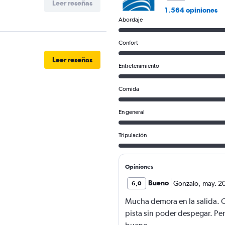
Leer reseñas
900.
1.564 opiniones
Abordaje
Confort
Leer reseñas
Entretenimiento
Comida
En general
Tripulación
Opiniones
Bueno
Gonzalo
,
may. 2
6,0
Mucha demora en la salida. 
pista sin poder despegar. Per