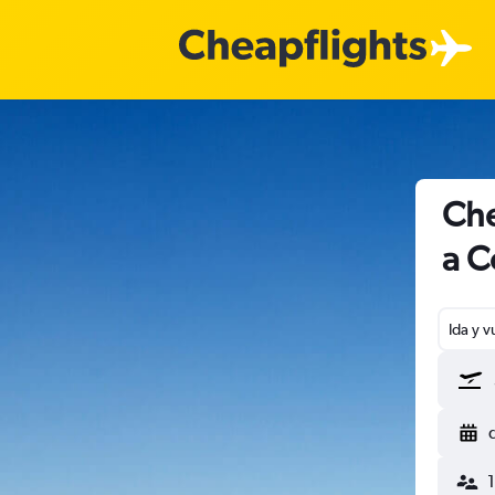
Che
a C
Ida y v