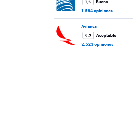
Bueno
7,6
1.564 opiniones
Avianca
Aceptable
6,5
2.523 opiniones