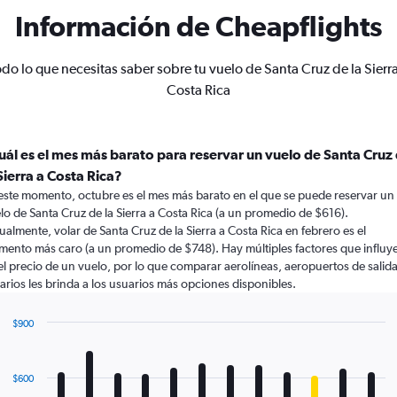
Información de Cheapflights
odo lo que necesitas saber sobre tu vuelo de Santa Cruz de la Sierra
Costa Rica
uál es el mes más barato para reservar un vuelo de Santa Cruz
Sierra a Costa Rica?
este momento, octubre es el mes más barato en el que se puede reservar un
lo de Santa Cruz de la Sierra a Costa Rica (a un promedio de $616).
ualmente, volar de Santa Cruz de la Sierra a Costa Rica en febrero es el
ento más caro (a un promedio de $748). Hay múltiples factores que influy
el precio de un vuelo, por lo que comparar aerolíneas, aeropuertos de salida
arios les brinda a los usuarios más opciones disponibles.
$900
Bar
Chart
graphic.
chart
with
$600
12
bars.