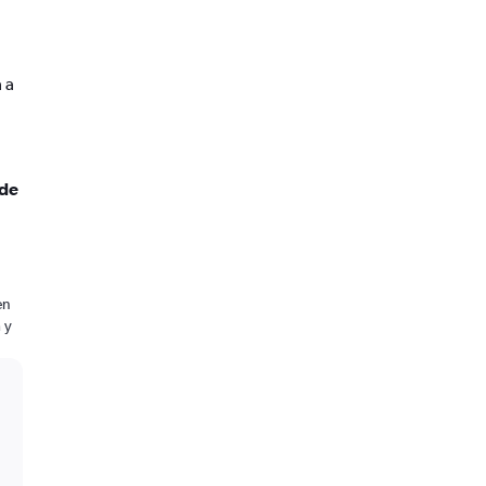
 a
 de
en
 y