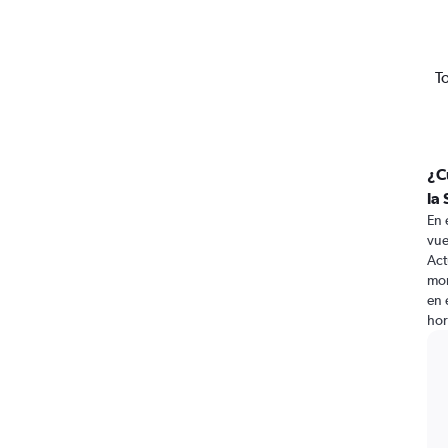
T
¿C
la 
En 
vue
Act
mom
en 
hor