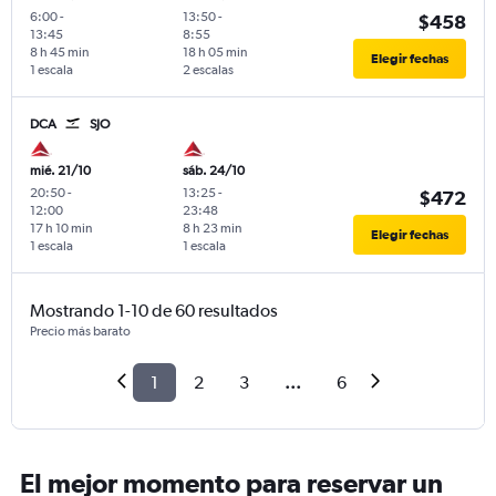
6:00
-
13:50
-
$458
13:45
8:55
8 h 45 min
18 h 05 min
Elegir fechas
1 escala
2 escalas
DCA
SJO
mié. 21/10
sáb. 24/10
20:50
-
13:25
-
$472
12:00
23:48
17 h 10 min
8 h 23 min
Elegir fechas
1 escala
1 escala
Mostrando 1-10 de 60 resultados
Precio más barato
1
2
3
...
6
El mejor momento para reservar un