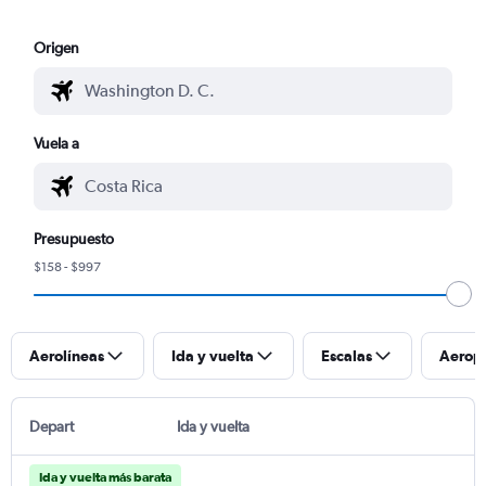
Origen
Vuela a
Presupuesto
$158 - $997
Aerolíneas
Ida y vuelta
Escalas
Aerop
Depart
Ida y vuelta
Ida y vuelta más barata