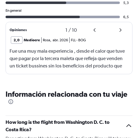
5,3
En general
6,5
1
/
10
Opiniones
2,0
Mediocre
Rosa
,
abr. 2026
FLL
-
BOG
Fue una muy mala experiencia , desde el calor que tuve
que pagar por la tercera maleta que refleja que venden
un ticket bussines sin los beneficios del producto que
ofrecen . Uno va sentado todo el vuelo , no es bussines ,
es un engaño de venta.
Información relacionada con tu viaje
How long is the flight from Washington D. C. to
Costa Rica?