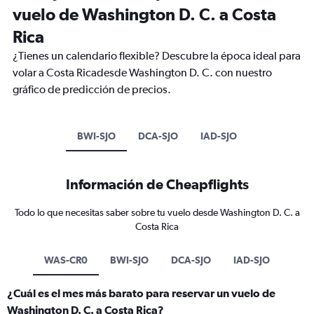
vuelo de Washington D. C. a Costa
Rica
¿Tienes un calendario flexible? Descubre la época ideal para
volar a Costa Ricadesde Washington D. C. con nuestro
gráfico de predicción de precios.
BWI-SJO
DCA-SJO
IAD-SJO
Información de Cheapflights
Todo lo que necesitas saber sobre tu vuelo desde Washington D. C. a
Costa Rica
WAS-CR0
BWI-SJO
DCA-SJO
IAD-SJO
¿Cuál es el mes más barato para reservar un vuelo de
Washington D. C. a Costa Rica?