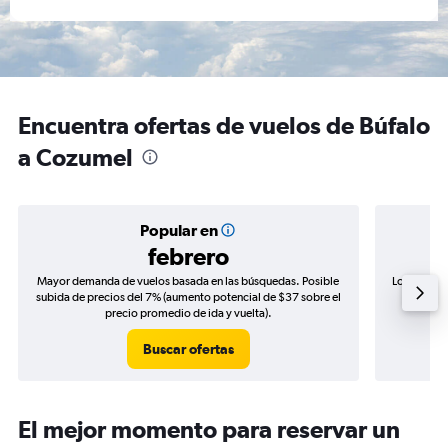
Encuentra ofertas de vuelos de Búfalo
a Cozumel
Popular en
febrero
Mayor demanda de vuelos basada en las búsquedas. Posible
Los precio
subida de precios del 7% (aumento potencial de $37 sobre el
de precio
precio promedio de ida y vuelta).
Buscar ofertas
El mejor momento para reservar un