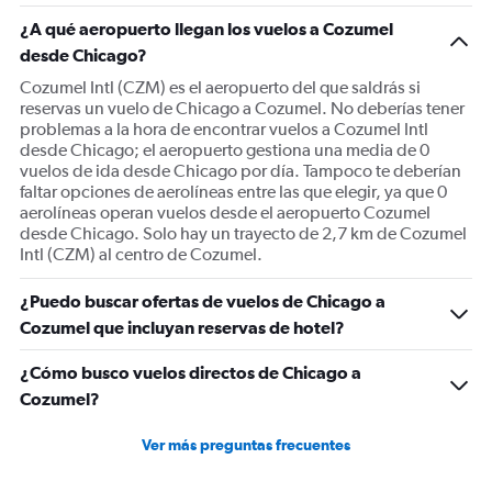
1
¿A qué aeropuerto llegan los vuelos a Cozumel
Y
desde Chicago?
axis
displaying
Cozumel Intl (CZM) es el aeropuerto del que saldrás si
values.
reservas un vuelo de Chicago a Cozumel. No deberías tener
Range:
problemas a la hora de encontrar vuelos a Cozumel Intl
0
desde Chicago; el aeropuerto gestiona una media de 0
to
vuelos de ida desde Chicago por día. Tampoco te deberían
1200.
faltar opciones de aerolíneas entre las que elegir, ya que 0
aerolíneas operan vuelos desde el aeropuerto Cozumel
desde Chicago. Solo hay un trayecto de 2,7 km de Cozumel
Intl (CZM) al centro de Cozumel.
¿Puedo buscar ofertas de vuelos de Chicago a
Cozumel que incluyan reservas de hotel?
¿Cómo busco vuelos directos de Chicago a
Cozumel?
Ver más preguntas frecuentes