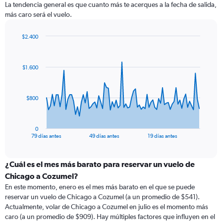
La tendencia general es que cuanto más te acerques a la fecha de salida,
más caro será el vuelo.
$2.400
Chart
Chart
graphic.
with
80
$1.600
data
points.
The
$800
chart
has
1
0
X
End
79 días antes
49 días antes
19 días antes
of
axis
interactive
displaying
chart
categories.
¿Cuál es el mes más barato para reservar un vuelo de
Range:
Chicago a Cozumel?
80
En este momento, enero es el mes más barato en el que se puede
categories.
reservar un vuelo de Chicago a Cozumel (a un promedio de $541).
The
Actualmente, volar de Chicago a Cozumel en julio es el momento más
chart
caro (a un promedio de $909). Hay múltiples factores que influyen en el
has