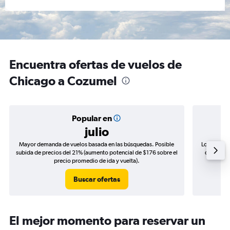
Encuentra ofertas de vuelos de
Chicago a Cozumel
Popular en
julio
Mayor demanda de vuelos basada en las búsquedas. Posible
Los precio
subida de precios del 21% (aumento potencial de $176 sobre el
de precio
precio promedio de ida y vuelta).
Buscar ofertas
El mejor momento para reservar un