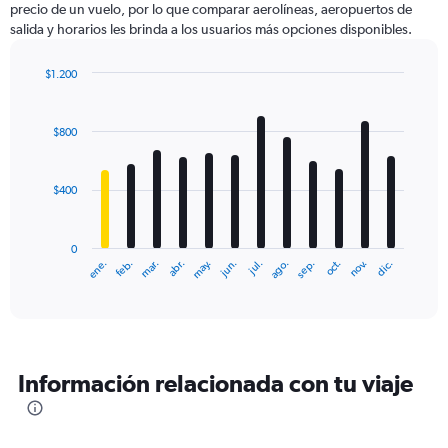
precio de un vuelo, por lo que comparar aerolíneas, aeropuertos de
1
salida y horarios les brinda a los usuarios más opciones disponibles.
Y
axis
displaying
$1.200
values.
Bar
Chart
Range:
graphic.
chart
with
0
$800
12
to
bars.
2400.
$400
The
chart
has
0
1
ene.
feb.
mar.
abr.
may.
jun.
jul.
ago.
sep.
oct.
nov.
dic.
X
End
of
axis
interactive
displaying
chart
categories.
Range:
12
Información relacionada con tu viaje
categories.
The
chart
has