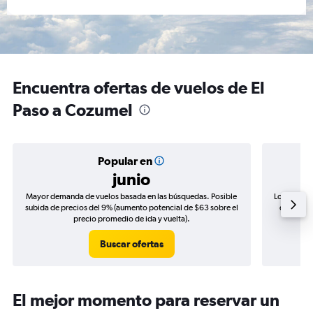
Encuentra ofertas de vuelos de El
Paso a Cozumel
Popular en
junio
Mayor demanda de vuelos basada en las búsquedas. Posible
Los precio
subida de precios del 9% (aumento potencial de $63 sobre el
de precio
precio promedio de ida y vuelta).
Buscar ofertas
El mejor momento para reservar un