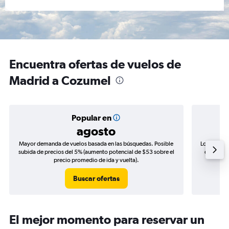
Encuentra ofertas de vuelos de
Madrid a Cozumel
Popular en
agosto
Mayor demanda de vuelos basada en las búsquedas. Posible
Los precio
subida de precios del 5% (aumento potencial de $53 sobre el
de precio
precio promedio de ida y vuelta).
Buscar ofertas
El mejor momento para reservar un