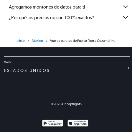
Agregamos montones de datos para ti
¿Por qué los precios no son 100% exactos?
Inicio
México
Vuelos baratos de Puerto Rico a Cozumel Intl
Web
ESTADOS UNIDOS
©
2026
Cheapflights