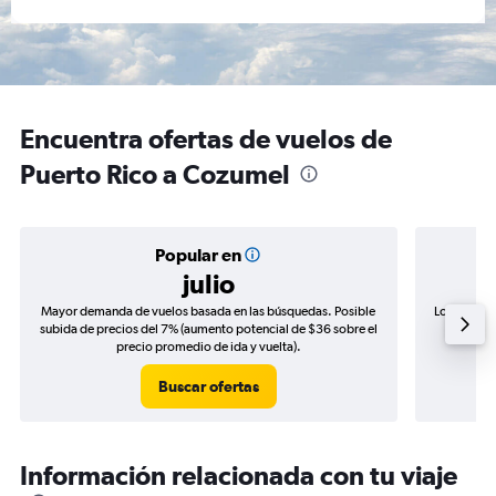
Encuentra ofertas de vuelos de
Puerto Rico a Cozumel
Popular en
julio
Mayor demanda de vuelos basada en las búsquedas. Posible
Los precio
subida de precios del 7% (aumento potencial de $36 sobre el
de precio
precio promedio de ida y vuelta).
Buscar ofertas
Información relacionada con tu viaje