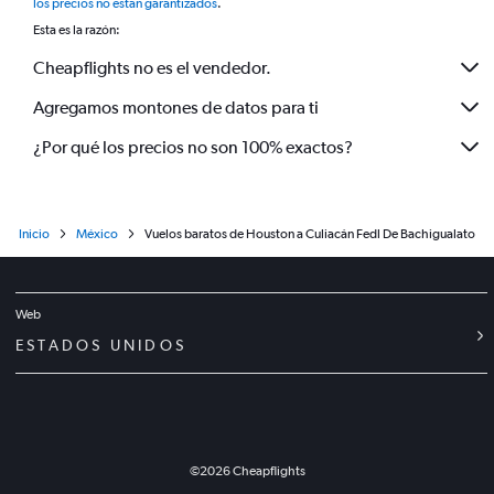
los precios no están garantizados
.
Esta es la razón:
Cheapflights no es el vendedor.
Agregamos montones de datos para ti
¿Por qué los precios no son 100% exactos?
Inicio
México
Vuelos baratos de Houston a Culiacán Fedl De Bachigualato
Web
ESTADOS UNIDOS
©
2026
Cheapflights