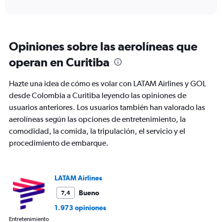
axis
interactive
displaying
chart
categories.
Range:
12
Opiniones sobre las aerolíneas que
categories.
The
operan en Curitiba
chart
has
Hazte una idea de cómo es volar con LATAM Airlines y GOL
1
Y
desde Colombia a Curitiba leyendo las opiniones de
axis
usuarios anteriores. Los usuarios también han valorado las
displaying
aerolíneas según las opciones de entretenimiento, la
values.
comodidad, la comida, la tripulación, el servicio y el
Range:
0
procedimiento de embarque.
to
750.
LATAM Airlines
Bueno
7,4
1.973 opiniones
Entretenimiento