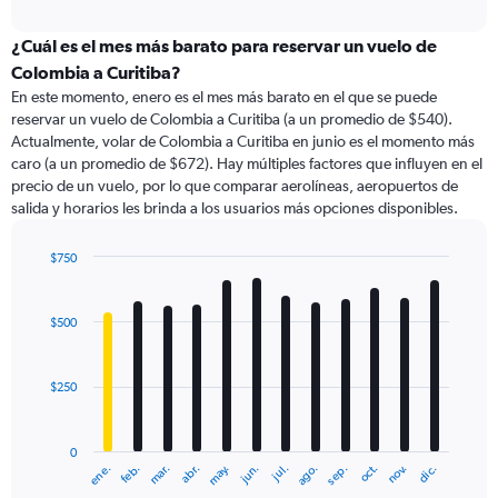
axis
interactive
displaying
chart
categories.
¿Cuál es el mes más barato para reservar un vuelo de
Range:
Colombia a Curitiba?
91
En este momento, enero es el mes más barato en el que se puede
categories.
reservar un vuelo de Colombia a Curitiba (a un promedio de $540).
The
Actualmente, volar de Colombia a Curitiba en junio es el momento más
chart
caro (a un promedio de $672). Hay múltiples factores que influyen en el
has
precio de un vuelo, por lo que comparar aerolíneas, aeropuertos de
1
salida y horarios les brinda a los usuarios más opciones disponibles.
Y
axis
displaying
$750
values.
Bar
Chart
Range:
graphic.
chart
with
0
$500
12
to
bars.
1200.
$250
The
chart
has
0
1
ene.
abr.
jul.
oct.
mar.
jun.
sep.
dic.
feb.
may.
ago.
nov.
X
End
of