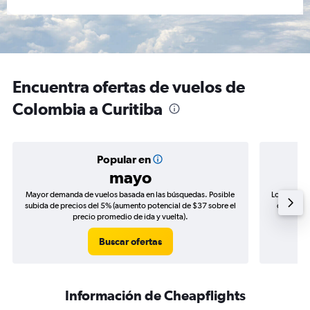
Encuentra ofertas de vuelos de
Colombia a Curitiba
Popular en
mayo
Mayor demanda de vuelos basada en las búsquedas. Posible
Los precio
subida de precios del 5% (aumento potencial de $37 sobre el
de precio
precio promedio de ida y vuelta).
Buscar ofertas
Información de Cheapflights