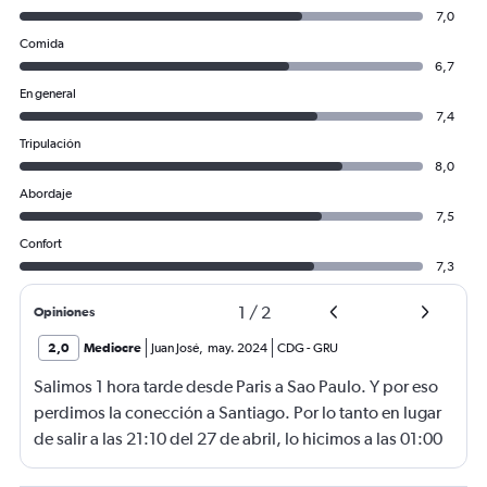
7,0
Comida
6,7
En general
7,4
Tripulación
8,0
Abordaje
7,5
Confort
7,3
1
/
2
Opiniones
2,0
Mediocre
Juan José
,
may. 2024
CDG
-
GRU
Salimos 1 hora tarde desde Paris a Sao Paulo. Y por eso
perdimos la conección a Santiago. Por lo tanto en lugar
de salir a las 21:10 del 27 de abril, lo hicimos a las 01:00
AM del 28. E´ramos 4 personas, incluídos dos niños de