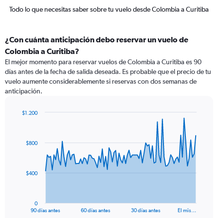
Todo lo que necesitas saber sobre tu vuelo desde Colombia a Curitiba
¿Con cuánta anticipación debo reservar un vuelo de
Colombia a Curitiba?
El mejor momento para reservar vuelos de Colombia a Curitiba es 90
días antes de la fecha de salida deseada. Es probable que el precio de tu
vuelo aumente considerablemente si reservas con dos semanas de
anticipación.
$1.200
Chart
Chart
graphic.
with
91
$800
data
points.
The
$400
chart
has
1
0
X
End
90 días antes
60 días antes
30 días antes
El mis…
of