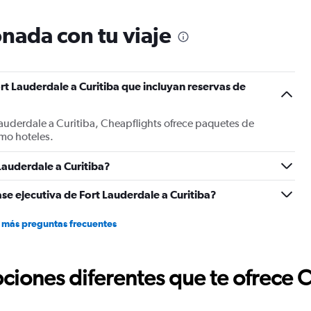
categories.
The
nada con tu viaje
chart
has
1
Y
rt Lauderdale a Curitiba que incluyan reservas de
axis
displaying
values.
Lauderdale a Curitiba, Cheapflights ofrece paquetes de
Range:
mo hoteles.
0
to
1800.
Lauderdale a Curitiba?
se ejecutiva de Fort Lauderdale a Curitiba?
 más preguntas frecuentes
ciones diferentes que te ofrece 