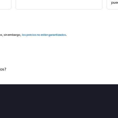
pued
os, sin embargo,
los precios no están garantizados
.
tos?