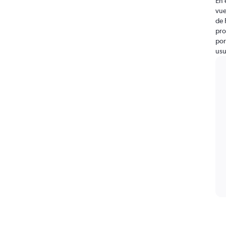
En 
vue
de 
pro
por
usu