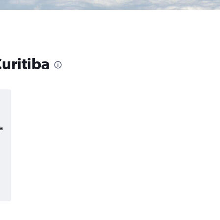
uritiba
a