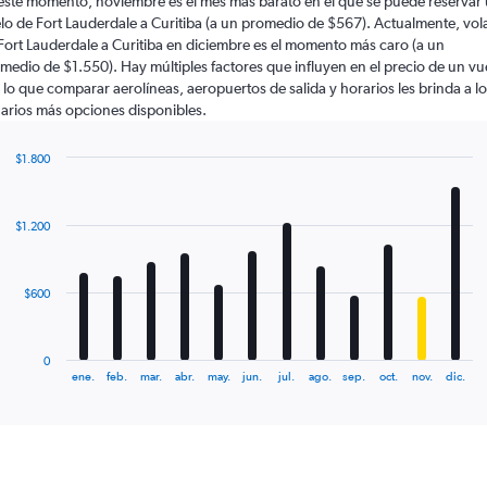
este momento, noviembre es el mes más barato en el que se puede reservar
lo de Fort Lauderdale a Curitiba (a un promedio de $567). Actualmente, vol
Fort Lauderdale a Curitiba en diciembre es el momento más caro (a un
medio de $1.550). Hay múltiples factores que influyen en el precio de un vu
 lo que comparar aerolíneas, aeropuertos de salida y horarios les brinda a l
arios más opciones disponibles.
$1.800
Bar
Chart
graphic.
chart
with
$1.200
12
bars.
The
$600
chart
has
1
0
X
End
ene.
feb.
mar.
abr.
may.
jun.
jul.
ago.
sep.
oct.
nov.
dic.
of
axis
interactive
displaying
chart
categories.
Range:
12