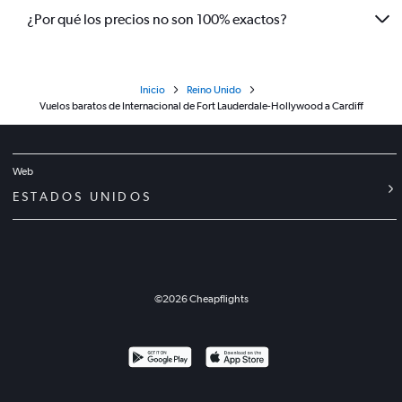
¿Por qué los precios no son 100% exactos?
Inicio
Reino Unido
Vuelos baratos de Internacional de Fort Lauderdale-Hollywood a Cardiff
Web
ESTADOS UNIDOS
©
2026
Cheapflights