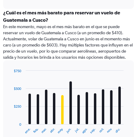
axis
interactive
displaying
chart
categories.
¿Cuál es el mes más barato para reservar un vuelo de
Range:
Guatemala a Cusco?
82
En este momento, mayo es el mes más barato en el que se puede
categories.
reservar un vuelo de Guatemala a Cusco (a un promedio de $410).
The
Actualmente, volar de Guatemala a Cusco en junio es el momento más
chart
caro (a un promedio de $603). Hay múltiples factores que influyen en el
has
precio de un vuelo, por lo que comparar aerolíneas, aeropuertos de
1
salida y horarios les brinda a los usuarios más opciones disponibles.
Y
axis
displaying
$750
values.
Bar
Chart
Range:
graphic.
chart
with
0
$500
12
to
bars.
900.
$250
The
chart
has
0
1
ene.
abr.
jul.
oct.
mar.
jun.
sep.
dic.
feb.
may.
ago.
nov.
X
End
of