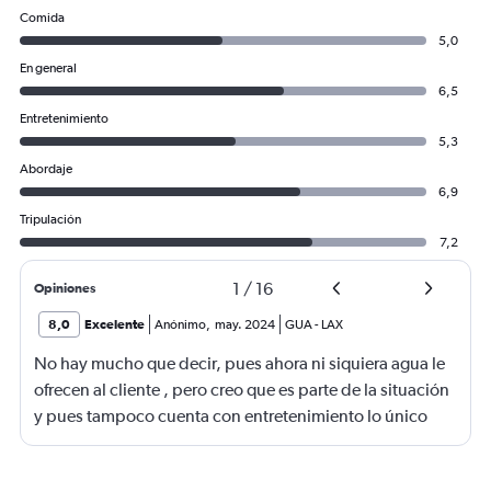
Comida
5,0
En general
6,5
Entretenimiento
5,3
Abordaje
6,9
Tripulación
7,2
1
/
16
Opiniones
8,0
Excelente
Anónimo
,
may. 2024
GUA
-
LAX
No hay mucho que decir, pues ahora ni siquiera agua le
ofrecen al cliente , pero creo que es parte de la situación
y pues tampoco cuenta con entretenimiento lo único
que complementa es ver limpio el avión y la tripulación
amable ..