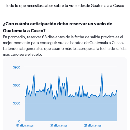
Todo lo que necesitas saber sobre tu vuelo desde Guatemala a Cusco
¿Con cuánta anticipación debo reservar un vuelo de
Guatemala a Cusco?
En promedio, reservar 63 días antes de la fecha de salida prevista es el
mejor momento para conseguir vuelos baratos de Guatemala a Cusco.
La tendencia general es que cuanto más te acerques a la fecha de salida,
más caro será el vuelo.
$900
Chart
Chart
graphic.
with
82
$600
data
points.
The
$300
chart
has
1
0
X
End
81 días antes
51 días antes
21 días antes
of