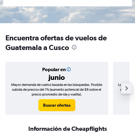
Encuentra ofertas de vuelos de
Guatemala a Cusco
Popular en
junio
Mayor demanda de vuelos basada en las búsquedas. Posible
Los precio
subida de precios del 1% (aumento potencial de $8 sobre el
de precio
precio promedio de ida y vuelta).
Buscar ofertas
Información de Cheapflights