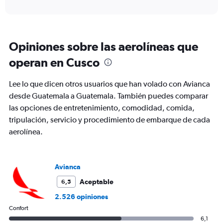
axis
interactive
displaying
chart
categories.
Range:
12
Opiniones sobre las aerolíneas que
categories.
The
operan en Cusco
chart
has
Lee lo que dicen otros usuarios que han volado con Avianca
1
Y
desde Guatemala a Guatemala. También puedes comparar
axis
las opciones de entretenimiento, comodidad, comida,
displaying
tripulación, servicio y procedimiento de embarque de cada
values.
aerolínea.
Range:
0
to
750.
Avianca
Aceptable
6,5
2.526 opiniones
Confort
6,1