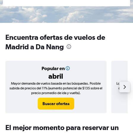
Encuentra ofertas de vuelos de
Madrid a Da Nang
Popular en
abril
Mayor demanda de vuelos basada en las búsquedas. Posible
Los precio
subida de precios del 11% (aumento potencial de $135 sobre el
de precio
precio promedio de ida y vuelta).
Buscar ofertas
El mejor momento para reservar un