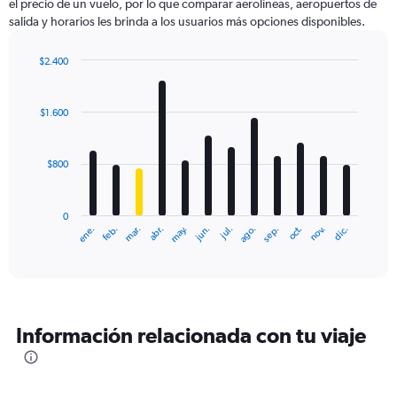
el precio de un vuelo, por lo que comparar aerolíneas, aeropuertos de
salida y horarios les brinda a los usuarios más opciones disponibles.
$2.400
Bar
Chart
graphic.
chart
with
$1.600
12
bars.
$800
The
chart
has
0
1
ene.
feb.
mar.
abr.
may.
jun.
jul.
ago.
sep.
oct.
nov.
dic.
X
End
of
axis
interactive
displaying
chart
categories.
Range:
12
Información relacionada con tu viaje
categories.
The
chart
has