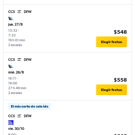
CCS
DFW
jue. 27/8
13:32
-
$548
7:33
19 h 01 min
Elegir fechas
2 escalas
CCS
DFW
mié. 26/8
16:11
-
$558
19:00
27 h 49 min
Elegir fechas
2 escalas
El más corto de solo ida
CCS
DFW
vie. 30/10
8:00
-