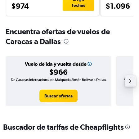
$974
$1.096
fechas
Encuentra ofertas de vuelos de
Caracas a Dallas
Vuelo de ida y vuelta desde
$966
De Caracas Internacional de Maiquetía Simón Bolívar a Dallas
Vuelo de 
Buscar ofertas
Buscador de tarifas de Cheapflights