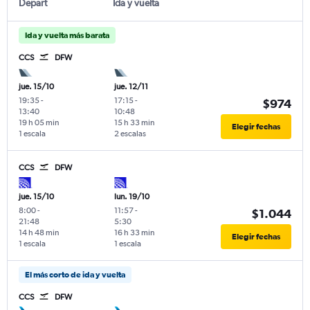
Depart
Ida y vuelta
Ida y vuelta más barata
CCS
DFW
jue. 15/10
jue. 12/11
19:35
-
17:15
-
$974
13:40
10:48
19 h 05 min
15 h 33 min
Elegir fechas
1 escala
2 escalas
CCS
DFW
jue. 15/10
lun. 19/10
8:00
-
11:57
-
$1.044
21:48
5:30
14 h 48 min
16 h 33 min
Elegir fechas
1 escala
1 escala
El más corto de ida y vuelta
CCS
DFW