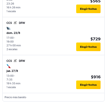
$565
23:26
16 h 26 min
Elegir fechas
1 escala
CCS
DFW
dom. 23/8
17:00
-
$729
19:00
27 h 00 min
Elegir fechas
2 escalas
CCS
DFW
jue. 27/8
13:00
-
$916
7:35
19 h 35 min
Elegir fechas
1 escala
Precio más barato