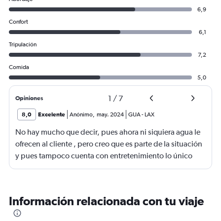
6,9
Confort
6,1
Tripulación
7,2
Comida
5,0
1
/
7
Opiniones
8,0
Excelente
Anónimo
,
may. 2024
GUA
-
LAX
No hay mucho que decir, pues ahora ni siquiera agua le
ofrecen al cliente , pero creo que es parte de la situación
y pues tampoco cuenta con entretenimiento lo único
que complementa es ver limpio el avión y la tripulación
amable ..
Información relacionada con tu viaje