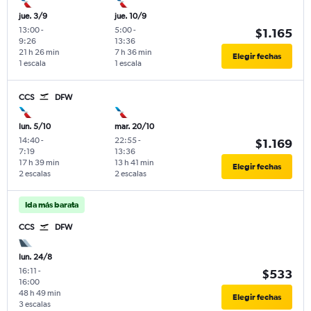
jue. 3/9
jue. 10/9
13:00
-
5:00
-
$1.165
9:26
13:36
21 h 26 min
7 h 36 min
Elegir fechas
1 escala
1 escala
CCS
DFW
lun. 5/10
mar. 20/10
14:40
-
22:55
-
$1.169
7:19
13:36
17 h 39 min
13 h 41 min
Elegir fechas
2 escalas
2 escalas
Ida más barata
CCS
DFW
lun. 24/8
16:11
-
$533
16:00
48 h 49 min
Elegir fechas
3 escalas