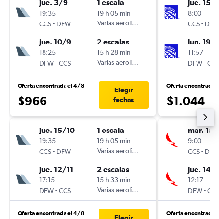
jue. 3/9
1 escala
jue. 15/
19:35
19 h 05 min
8:00
-
Varias aerolíneas
-
CCS
DFW
CCS
DF
jue. 10/9
2 escalas
lun. 19/
18:25
15 h 28 min
11:57
-
Varias aerolíneas
-
DFW
CCS
DFW
CC
Oferta encontrada el 4/8
Oferta encontrada 
Elegir
$966
$1.044
fechas
jue. 15/10
1 escala
mar. 15/
19:35
19 h 05 min
9:00
-
Varias aerolíneas
-
CCS
DFW
CCS
DF
jue. 12/11
2 escalas
jue. 14/1
17:15
15 h 33 min
12:17
-
Varias aerolíneas
-
DFW
CCS
DFW
CC
Oferta encontrada el 4/8
Oferta encontrada 
Elegir