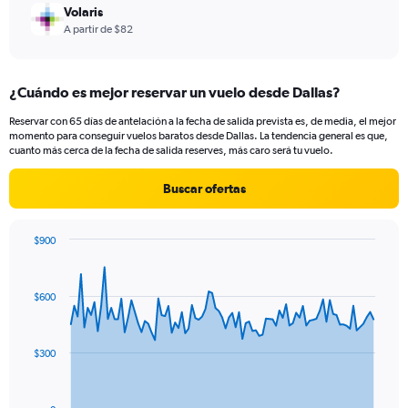
Volaris
A partir de $82
¿Cuándo es mejor reservar un vuelo desde Dallas?
Reservar con 65 días de antelación a la fecha de salida prevista es, de media, el mejor
momento para conseguir vuelos baratos desde Dallas. La tendencia general es que,
cuanto más cerca de la fecha de salida reserves, más caro será tu vuelo.
Buscar ofertas
$900
Chart
Chart
graphic.
with
91
$600
data
points.
The
$300
chart
has
1