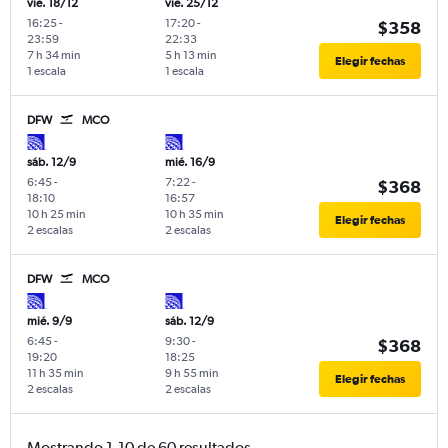
vie. 18/12
vie. 25/12
16:25
-
17:20
-
$358
23:59
22:33
7 h 34 min
5 h 13 min
Elegir fechas
1 escala
1 escala
DFW
MCO
sáb. 12/9
mié. 16/9
6:45
-
7:22
-
$368
18:10
16:57
10 h 25 min
10 h 35 min
Elegir fechas
2 escalas
2 escalas
DFW
MCO
mié. 9/9
sáb. 12/9
6:45
-
9:30
-
$368
19:20
18:25
11 h 35 min
9 h 55 min
Elegir fechas
2 escalas
2 escalas
Mostrando 1-10 de 60 resultados