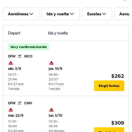
Aerolíneas
Ida y vuelta
Escalas
Aerop
Depart
Ida y vuelta
Ida y vuelta más barata
DFW
MCO
sáb. 5/9
jue. 10/9
14:17
-
18:40
-
$262
21:44
23:57
6 h 27 min
6 h 17 min
Elegir fechas
1 escala
1 escala
DFW
CMH
mar. 22/9
lun. 5/10
11:19
-
15:10
-
$309
18:04
18:54
5 h 45 min
4 h 44 min