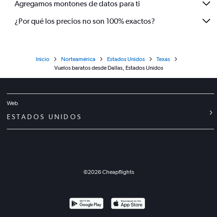
Agregamos montones de datos para ti
¿Por qué los precios no son 100% exactos?
Inicio
Norteamérica
Estados Unidos
Texas
Vuelos baratos desde Dallas, Estados Unidos
Web
ESTADOS UNIDOS
©
2026
Cheapflights