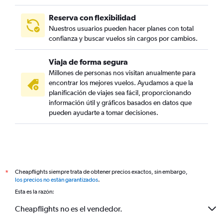
Reserva con flexibilidad
Nuestros usuarios pueden hacer planes con total
confianza y buscar vuelos sin cargos por cambios.
Viaja de forma segura
Millones de personas nos visitan anualmente para
encontrar los mejores vuelos. Ayudamos a que la
planificación de viajes sea fácil, proporcionando
información útil y gráficos basados en datos que
pueden ayudarte a tomar decisiones.
Cheapflights siempre trata de obtener precios exactos, sin embargo,
*
los precios no están garantizados
.
Esta es la razón:
Cheapflights no es el vendedor.