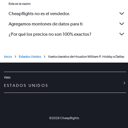
Esta es la razón:
Cheapflights no es el vendedor.
Agregamos montones de datos para ti
¿Por qué los precios no son 100% exactos?
Inicio
Estados Unidos
Vuelos baratos de Houston William P. Hobby a Dallas
Web
ESTADOS UNIDOS
©
2026
Cheapflights