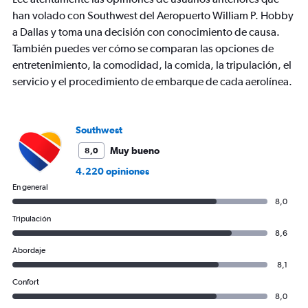
7
han volado con Southwest del Aeropuerto William P. Hobby
categories.
a Dallas y toma una decisión con conocimiento de causa.
The
También puedes ver cómo se comparan las opciones de
chart
entretenimiento, la comodidad, la comida, la tripulación, el
has
1
servicio y el procedimiento de embarque de cada aerolínea.
Y
axis
displaying
values.
Southwest
Range:
Muy bueno
8,0
0
to
4.220 opiniones
1500.
En general
8,0
Tripulación
8,6
Abordaje
8,1
Confort
8,0