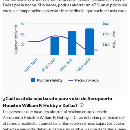
categories.
Dallas por la noche. Si lo haces, podrías ahorrar un 47 % en el precio del
The
vuelo en comparación con volar de al mediodía, que suele ser más caro.
chart
has
1
60
$960
Number of flights
Y
Combination
Chart
Avg. Price
graphic.
chart
axis
40
$720
with
displaying
2
20
$480
values.
data
Range:
series.
0
00:00 - 06:00
06:00 - 12:00
12:00 - 18:00
18:00 - 00:00
to
The
600.
chart
has
1
Flight availability
Precio promedio
End
of
X
interactive
axis
chart
displaying
¿Cuál es el día más barato para volar de Aeropuerto
categories.
Houston William P. Hobby a Dallas?
Range:
Las personas que busquen ahorrar al máximo en su vuelo de
6
Aeropuerto Houston William P. Hobby a Dallas deberían plantearse salir
categories.
el Lunes a mediodía, cuando las tarifas suelen ser más bajas. Los vuelos
The
Sábado a mediodía deben evitarse si es posible, ya que las tarifas suelen