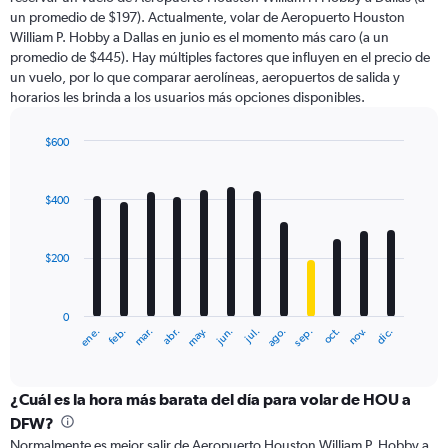
The
un promedio de $197). Actualmente, volar de Aeropuerto Houston
chart
William P. Hobby a Dallas en junio es el momento más caro (a un
has
promedio de $445). Hay múltiples factores que influyen en el precio de
1
un vuelo, por lo que comparar aerolíneas, aeropuertos de salida y
Y
horarios les brinda a los usuarios más opciones disponibles.
axis
displaying
values.
$600
Range:
Bar
Chart
0
graphic.
chart
with
to
$400
12
750.
bars.
$200
The
chart
has
0
1
ene.
abr.
jul.
oct.
mar.
jun.
sep.
dic.
feb.
may.
ago.
nov.
X
End
of
axis
interactive
displaying
chart
categories.
¿Cuál es la hora más barata del día para volar de HOU a
Range:
DFW?
12
Normalmente es mejor salir de Aeropuerto Houston William P. Hobby a