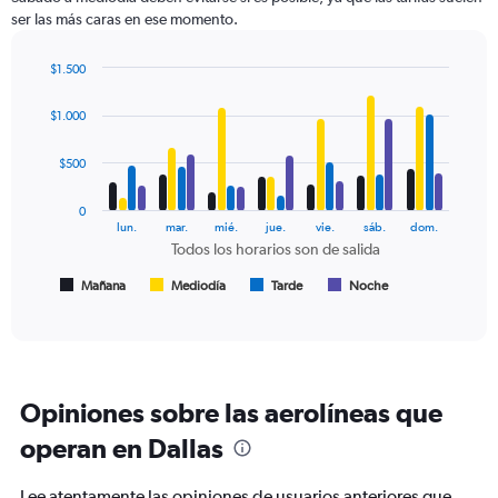
chart
ser las más caras en ese momento.
has
2
Y
$1.500
axes
Bar
Chart
displaying
graphic.
chart
$1.000
with
Avg.
4
Price
data
$500
and
series.
Number
of
0
The
lun.
mar.
mié.
jue.
vie.
sáb.
dom.
flights.
chart
Todos los horarios son de salida
has
1
Mañana
Mediodía
Tarde
Noche
End
of
X
interactive
axis
chart
displaying
Todos
los
Opiniones sobre las aerolíneas que
horarios
son
operan en Dallas
de
salida.
Lee atentamente las opiniones de usuarios anteriores que
Range: