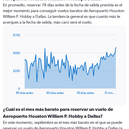
En promedio, reservar 78 días antes de la fecha de salida prevista es el
mejor momento para conseguir vuelos baratos de Aeropuerto Houston
William P. Hobby a Dallas. La tendencia general es que cuanto más te
acerques a la fecha de salida, más caro será el vuelo.
$750
Chart
Chart
graphic.
with
91
$500
data
points.
The
$250
chart
has
1
0
X
End
90 días antes
60 días antes
30 días antes
El mis…
of
axis
interactive
displaying
chart
categories.
¿Cuál es el mes más barato para reservar un vuelo de
Range:
Aeropuerto Houston William P. Hobby a Dallas?
91
En este momento, septiembre es el mes más barato en el que se puede
categories.
reservar un vuelo de Aeropuerto Houston William P. Hobby a Dallas (a