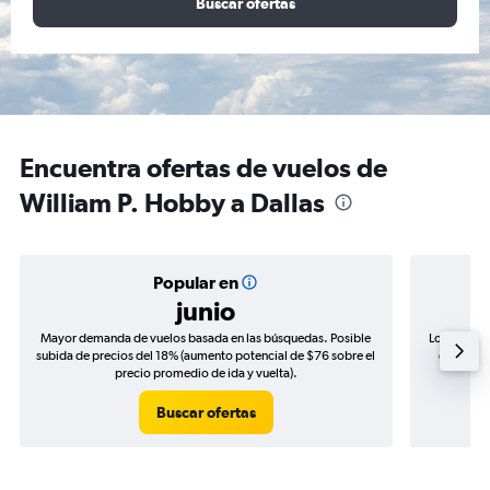
Buscar ofertas
Encuentra ofertas de vuelos de
William P. Hobby a Dallas
Popular en
junio
Mayor demanda de vuelos basada en las búsquedas. Posible
Los precio
subida de precios del 18% (aumento potencial de $76 sobre el
de precio
precio promedio de ida y vuelta).
Buscar ofertas