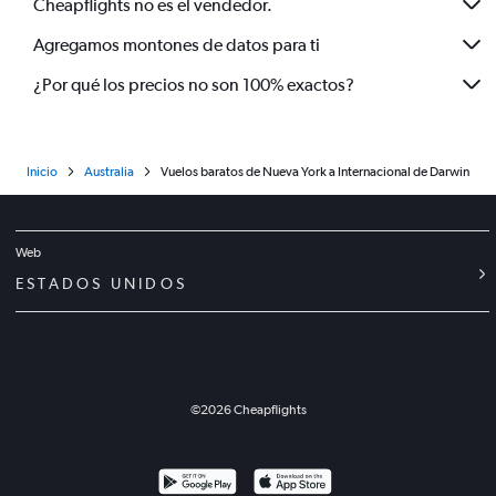
Cheapflights no es el vendedor.
Agregamos montones de datos para ti
¿Por qué los precios no son 100% exactos?
Inicio
Australia
Vuelos baratos de Nueva York a Internacional de Darwin
Web
ESTADOS UNIDOS
©
2026
Cheapflights