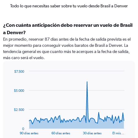
Todo lo que necesitas saber sobre tu vuelo desde Brasil a Denver
¿Con cuánta anticipación debo reservar un vuelo de Brasil
a Denver?
En promedio, reservar 87 días antes de la fecha de salida prevista es el
mejor momento para conseguir vuelos baratos de Brasil a Denver. La
tendencia general es que cuanto más te acerques a la fecha de salida,
más caro será el vuelo.
$7.500
Chart
Chart
graphic.
with
91
$5.000
data
points.
The
$2.500
chart
has
1
0
X
End
90 días antes
60 días antes
30 días antes
El mis…
of