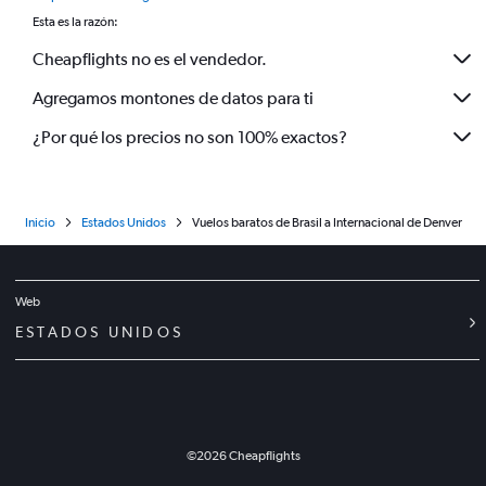
Esta es la razón:
Cheapflights no es el vendedor.
Agregamos montones de datos para ti
¿Por qué los precios no son 100% exactos?
Inicio
Estados Unidos
Vuelos baratos de Brasil a Internacional de Denver
Web
ESTADOS UNIDOS
©
2026
Cheapflights