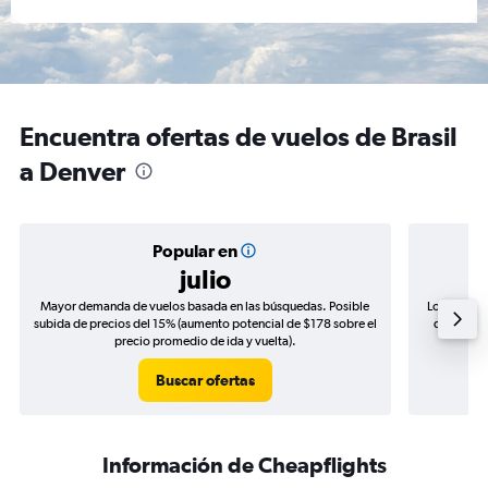
Encuentra ofertas de vuelos de Brasil
a Denver
Popular en
julio
Mayor demanda de vuelos basada en las búsquedas. Posible
Los precio
subida de precios del 15% (aumento potencial de $178 sobre el
de precios
precio promedio de ida y vuelta).
Buscar ofertas
Información de Cheapflights