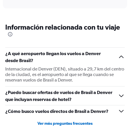
axis
interactive
displaying
chart
categories.
Range:
12
Información relacionada con tu viaje
categories.
The
chart
has
1
¿A qué aeropuerto llegan los vuelos a Denver
Y
desde Brasil?
axis
displaying
Internacional de Denver (DEN), situado a 29,7 km del centro
values.
de la ciudad, es el aeropuerto al que se llega cuando se
Range:
reservan vuelos de Brasil a Denver.
0
to
¿Puedo buscar ofertas de vuelos de Brasil a Denver
1500.
que incluyan reservas de hotel?
¿Cómo busco vuelos directos de Brasil a Denver?
Ver más preguntas frecuentes