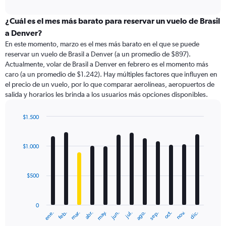
axis
interactive
displaying
chart
categories.
¿Cuál es el mes más barato para reservar un vuelo de Brasil
Range:
a Denver?
91
En este momento, marzo es el mes más barato en el que se puede
categories.
reservar un vuelo de Brasil a Denver (a un promedio de $897).
The
Actualmente, volar de Brasil a Denver en febrero es el momento más
chart
caro (a un promedio de $1.242). Hay múltiples factores que influyen en
has
el precio de un vuelo, por lo que comparar aerolíneas, aeropuertos de
1
salida y horarios les brinda a los usuarios más opciones disponibles.
Y
axis
displaying
$1.500
values.
Bar
Chart
Range:
graphic.
chart
with
0
$1.000
12
to
bars.
7500.
$500
The
chart
has
0
1
ene.
feb.
mar.
abr.
may.
jun.
jul.
ago.
sep.
oct.
nov.
dic.
X
End
of