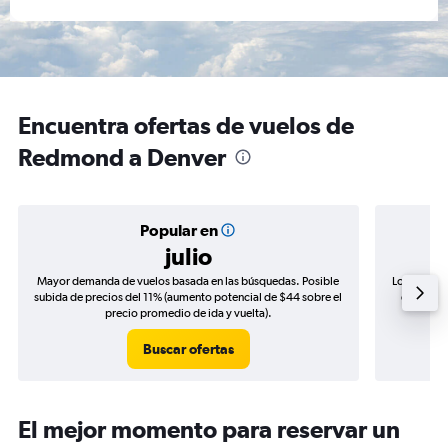
Encuentra ofertas de vuelos de
Redmond a Denver
Popular en
julio
Mayor demanda de vuelos basada en las búsquedas. Posible
Los precio
subida de precios del 11% (aumento potencial de $44 sobre el
de precio
precio promedio de ida y vuelta).
Buscar ofertas
El mejor momento para reservar un