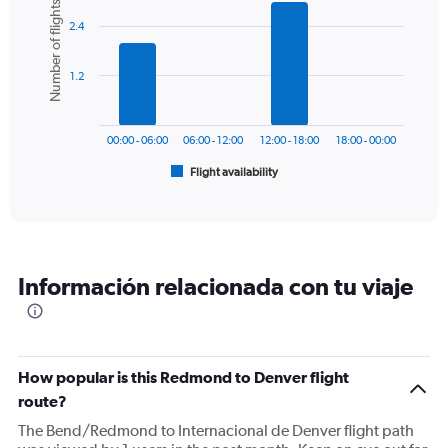
Number of flights
Y
graphic.
chart
axis
2.4
with
6
displaying
bars.
values.
1.2
Range:
The
0
chart
to
has
450.
00:00 - 06:00
06:00 - 12:00
12:00 - 18:00
18:00 - 00:00
1
Flight availability
X
End
of
axis
interactive
displaying
chart
categories.
Range:
6
Información relacionada con tu viaje
categories.
The
chart
has
1
How popular is this Redmond to Denver flight
Y
route?
axis
displaying
The Bend/Redmond to Internacional de Denver flight path
Number