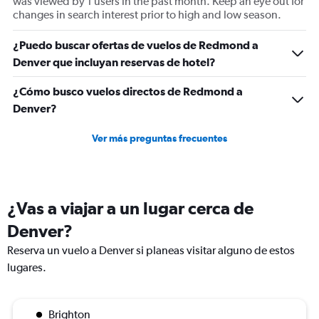
was viewed by 1 users in the past month. Keep an eye out for
of
changes in search interest prior to high and low season.
flights.
Range:
¿Puedo buscar ofertas de vuelos de Redmond a
0
Denver que incluyan reservas de hotel?
to
3.6.
¿Cómo busco vuelos directos de Redmond a
Denver?
Ver más preguntas frecuentes
¿Vas a viajar a un lugar cerca de
Denver?
Reserva un vuelo a Denver si planeas visitar alguno de estos
lugares.
Brighton