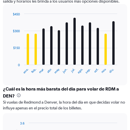
salida y horarios les brinda a los usuarios más opciones disponibles.
Y
axis
displaying
$450
values.
Bar
Chart
Range:
graphic.
chart
with
0
$300
12
to
bars.
1200.
$150
The
chart
has
0
1
ene.
feb.
mar.
abr.
may.
jun.
jul.
ago.
sep.
oct.
nov.
dic.
X
End
of
axis
interactive
displaying
chart
categories.
¿Cuál es la hora más barata del día para volar de RDM a
Range:
DEN?
12
Si vuelas de Redmond a Denver, la hora del día en que decidas volar no
categories.
influye apenas en el precio total de los billetes.
The
chart
has
3.6
1
Bar
Chart