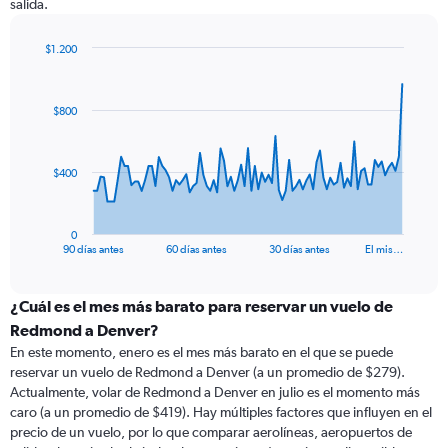
salida.
$1.200
Chart
Chart
graphic.
with
91
$800
data
points.
The
$400
chart
has
1
0
X
End
90 días antes
60 días antes
30 días antes
El mis…
of
axis
interactive
displaying
chart
categories.
¿Cuál es el mes más barato para reservar un vuelo de
Range:
Redmond a Denver?
91
En este momento, enero es el mes más barato en el que se puede
categories.
reservar un vuelo de Redmond a Denver (a un promedio de $279).
The
Actualmente, volar de Redmond a Denver en julio es el momento más
chart
caro (a un promedio de $419). Hay múltiples factores que influyen en el
has
precio de un vuelo, por lo que comparar aerolíneas, aeropuertos de
1