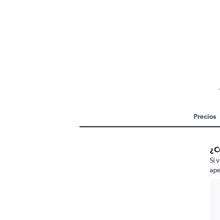
Precios
¿C
Si 
ape