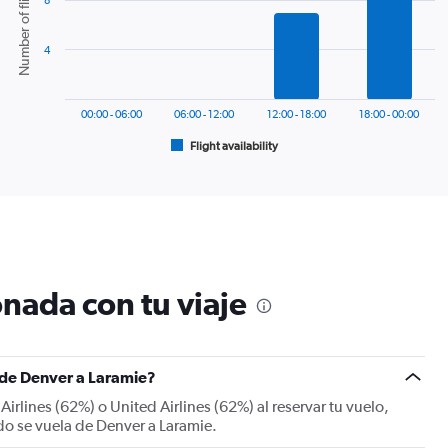
Number of flights
8
with
6
bars.
4
The
chart
has
00:00 - 06:00
06:00 - 12:00
12:00 - 18:00
18:00 - 00:00
1
Flight availability
X
End
of
axis
interactive
displaying
chart
categories.
Range:
6
categories.
The
nada con tu viaje
chart
has
1
Y
s de Denver a Laramie?
axis
displaying
rlines (62%) o United Airlines (62%) al reservar tu vuelo,
Number
do se vuela de Denver a Laramie.
of