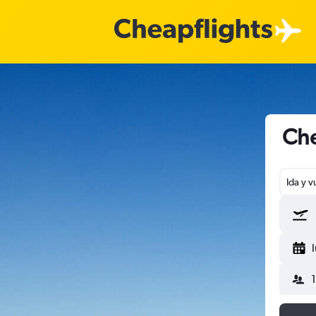
Che
Ida y v