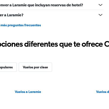
flights.
nver a Laramie que incluyan reservas de hotel?
Range:
0
er a Laramie?
to
12.
 más preguntas frecuentes
ciones diferentes que te ofrece 
opulares
Vuelos por clase
Vuelos a Laramie
Vuelos 