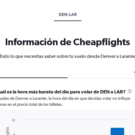
DEN-LAR
Información de Cheapflights
Todo lo que necesitas saber sobre tu vuelo desde Denver a Larami
uál es la hora más barata del día para volar de DEN a LAR?
vuelas de Denver a Laramie, la hora del día en que decidas volar no influye
nas en el precio total de los billetes.
12
Bar
Chart
graphic.
chart