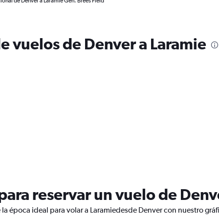
ional de Denver a Laramie Gen. Brees Field
de vuelos de Denver a Laramie
ara reservar un vuelo de Denv
 la época ideal para volar a Laramiedesde Denver con nuestro gráf