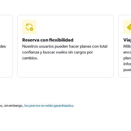
Reserva con flexibilidad
Via
edes
Nuestros usuarios pueden hacer planes con total
Mill
confianza y buscar vuelos sin cargos por
enco
cambios.
plan
info
pued
os, sin embargo,
los precios no están garantizados
.