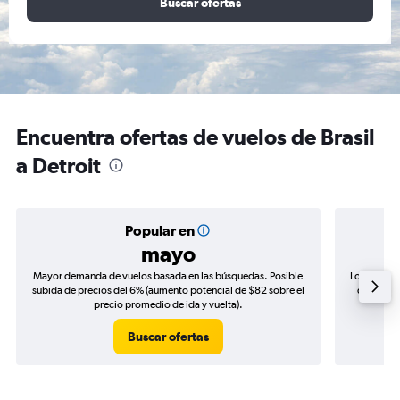
Buscar ofertas
Encuentra ofertas de vuelos de Brasil
a Detroit
Popular en
mayo
Mayor demanda de vuelos basada en las búsquedas. Posible
Los precio
subida de precios del 6% (aumento potencial de $82 sobre el
de precio
precio promedio de ida y vuelta).
Buscar ofertas