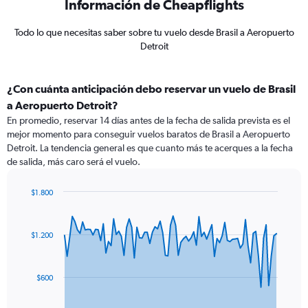
Información de Cheapflights
Todo lo que necesitas saber sobre tu vuelo desde Brasil a Aeropuerto
Detroit
¿Con cuánta anticipación debo reservar un vuelo de Brasil
a Aeropuerto Detroit?
En promedio, reservar 14 días antes de la fecha de salida prevista es el
mejor momento para conseguir vuelos baratos de Brasil a Aeropuerto
Detroit. La tendencia general es que cuanto más te acerques a la fecha
de salida, más caro será el vuelo.
$1.800
Chart
Chart
graphic.
with
83
$1.200
data
points.
The
$600
chart
has