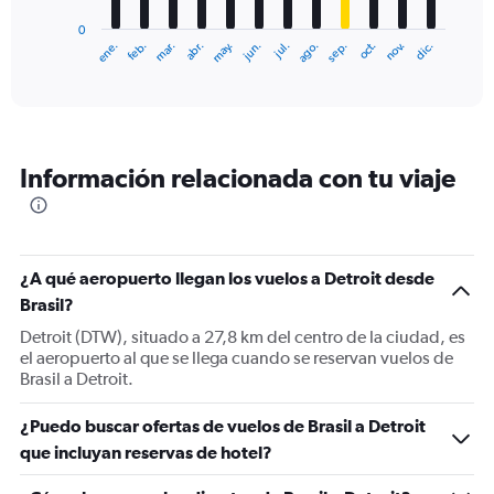
has
0
1
ene.
feb.
mar.
abr.
may.
jun.
jul.
ago.
sep.
oct.
nov.
dic.
X
End
of
axis
interactive
displaying
chart
categories.
Range:
12
Información relacionada con tu viaje
categories.
The
chart
has
1
¿A qué aeropuerto llegan los vuelos a Detroit desde
Y
Brasil?
axis
displaying
Detroit (DTW), situado a 27,8 km del centro de la ciudad, es
values.
el aeropuerto al que se llega cuando se reservan vuelos de
Range:
Brasil a Detroit.
0
to
¿Puedo buscar ofertas de vuelos de Brasil a Detroit
1500.
que incluyan reservas de hotel?