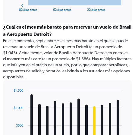
1
0
X
End
82 días antes
52 días antes
22 días antes
of
axis
interactive
displaying
chart
categories.
¿Cuál es el mes más barato para reservar un vuelo de Brasil
Range:
a Aeropuerto Detroit?
83
En este momento, septiembre es el mes más barato en el que se puede
categories.
reservar un vuelo de Brasil a Aeropuerto Detroit (a un promedio de
The
$1.043). Actualmente, volar de Brasil a Aeropuerto Detroit en enero es
chart
el momento más caro (a un promedio de $1.386). Hay múltiples factores
has
que influyen en el precio de un vuelo, por lo que comparar aerolíneas,
1
aeropuertos de salida y horarios les brinda a los usuarios más opciones
Y
disponibles.
axis
displaying
values.
$1.500
Range:
Bar
Chart
0
graphic.
chart
with
to
$1.000
12
1800.
bars.
$500
The
chart