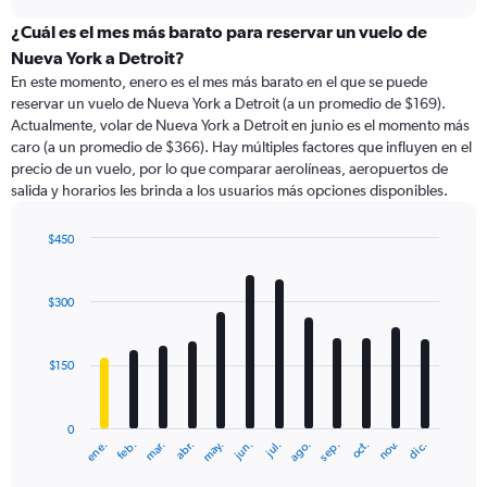
displaying
chart
categories.
¿Cuál es el mes más barato para reservar un vuelo de
Range:
Nueva York a Detroit?
91
En este momento, enero es el mes más barato en el que se puede
categories.
reservar un vuelo de Nueva York a Detroit (a un promedio de $169).
The
Actualmente, volar de Nueva York a Detroit en junio es el momento más
chart
caro (a un promedio de $366). Hay múltiples factores que influyen en el
has
precio de un vuelo, por lo que comparar aerolíneas, aeropuertos de
1
salida y horarios les brinda a los usuarios más opciones disponibles.
Y
axis
displaying
$450
values.
Bar
Chart
Range:
graphic.
chart
with
0
$300
12
to
bars.
450.
$150
The
chart
has
0
1
ene.
feb.
mar.
abr.
may.
jun.
jul.
ago.
sep.
oct.
nov.
dic.
X
End
of
axis
interactive