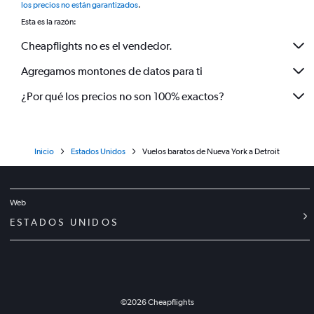
los precios no están garantizados
.
Esta es la razón:
Cheapflights no es el vendedor.
Agregamos montones de datos para ti
¿Por qué los precios no son 100% exactos?
Inicio
Estados Unidos
Vuelos baratos de Nueva York a Detroit
Web
ESTADOS UNIDOS
©
2026
Cheapflights