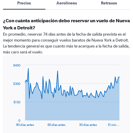
Precios
Aerolíneas
Retrasos
¿Con cuánta anticipación debo reservar un vuelo de Nueva
York a Detroit?
En promedio, reservar 74 días antes de la fecha de salida prevista es el
mejor momento para conseguir vuelos baratos de Nueva York a Detroit.
La tendencia general es que cuanto más te acerques a la fecha de salida,
más caro será el vuelo.
$450
Chart
Chart
graphic.
with
91
$300
data
points.
The
$150
chart
has
1
0
X
End
90 días antes
60 días antes
30 días antes
El mis…
of
axis
interactive