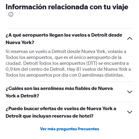
Range:
Información relacionada con tu viaje
6
categories.
The
chart
has
¿A qué aeropuerto llegan los vuelos a Detroit desde
2
Y
Nueva York?
axes
Si reservas un vuelo a Detroit desde Nueva York, volarás a
displaying
Todos los aeropuertos, que es el único aeropuerto de la
Avg.
ciudad. Detroit Todos los aeropuertos (DTT) se encuentra a
Price
0,9 km del centro de Detroit. Hay 81 vuelos de Nueva York a
and
Todos los aeropuertos por día con 0 aerolíneas distintas.
Number
of
¿Cuáles son las aerolíneas más fiables de Nueva
flights.
York a Detroit?
¿Puedo buscar ofertas de vuelos de Nueva York a
Detroit que incluyan reservas de hotel?
Ver más preguntas frecuentes