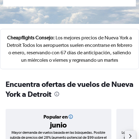
Cheapflights Consejo:
Los mejores precios de Nueva York a
Detroit Todos los aeropuertos suelen encontrarse en febrero
o enero, reservando con 67 días de anticipación, saliendo
un miércoles o viernes y regresando un martes
Encuentra ofertas de vuelos de Nueva
York a Detroit
Popular en
junio
Mayor demanda de vuelos basada en las búsquedas. Posible
Los precio
subida de precios del 28% (aumento potencial de $99 sobre el
de precio