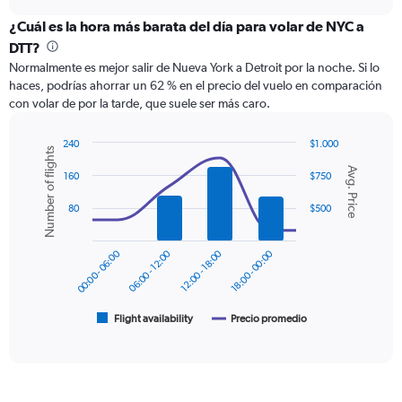
displaying
chart
categories.
¿Cuál es la hora más barata del día para volar de NYC a
Range:
DTT?
12
Normalmente es mejor salir de Nueva York a Detroit por la noche. Si lo
categories.
haces, podrías ahorrar un 62 % en el precio del vuelo en comparación
The
con volar de por la tarde, que suele ser más caro.
chart
has
1
240
$1.000
Number of flights
Y
Combination
Chart
Avg. Price
graphic.
chart
axis
160
$750
with
displaying
2
80
$500
values.
data
Range:
series.
0
00:00 - 06:00
06:00 - 12:00
12:00 - 18:00
18:00 - 00:00
to
The
450.
chart
has
1
Flight availability
Precio promedio
End
of
X
interactive
axis
chart
displaying
categories.