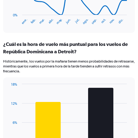
Range:
The
0
chart
to
has
0%
mar.
jun.
sep.
dic.
ene.
abr.
jul.
oct.
feb.
may.
ago.
nov.
3.6.
1
End
of
X
interactive
axis
chart
displaying
¿Cuál es la hora de vuelo más puntual para los vuelos de
categories.
Range:
República Dominicana a Detroit?
14
Históricamente, los vuelos por la mañana tienen menos probabilidades de retrasarse,
categories.
mientras que los vuelos a primera hora de la tarde tienden a sufrir retrasos con más
The
frecuencia.
chart
has
18%
1
Bar
Chart
Y
graphic.
chart
axis
with
displaying
12%
2
values.
bars.
Range:
0
The
6%
to
chart
60.
has