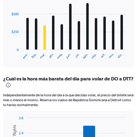
Bar
Chart
graphic.
chart
with
$500
12
bars.
$250
The
chart
has
0
1
ene.
feb.
mar.
abr.
may.
jun.
jul.
ago.
sep.
oct.
nov.
dic.
X
End
of
axis
interactive
displaying
chart
categories.
¿Cuál es la hora más barata del día para volar de DO a DTT?
Range:
12
categories.
Independientemente de la hora del día a la que decidas volar, el precio del billete será
The
más o menos el mismo. Reserva los vuelos de República Dominicana a Detroit como
chart
lo harías normalmente.
has
1
3.6
Y
Bar
Chart
axis
graphic.
chart
displaying
2.4
with