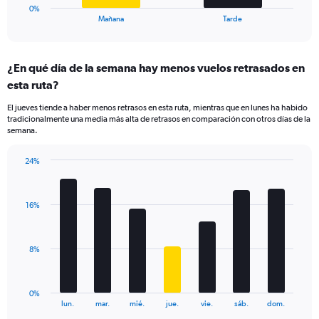
1
0%
X
End
Mañana
Tarde
of
axis
interactive
displaying
chart
categories.
¿En qué día de la semana hay menos vuelos retrasados en
Range:
esta ruta?
2
categories.
El jueves tiende a haber menos retrasos en esta ruta, mientras que en lunes ha habido
The
tradicionalmente una media más alta de retrasos en comparación con otros días de la
chart
semana.
has
1
24%
Y
Bar
Chart
axis
graphic.
chart
displaying
with
values.
16%
7
Range:
bars.
0
to
The
8%
18.
chart
has
1
0%
X
End
lun.
mar.
mié.
jue.
vie.
sáb.
dom.
of
axis