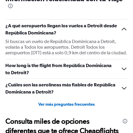
1
categories.
The
chart
has
¿A qué aeropuerto llegan los vuelos a Detroit desde
1
República Dominicana?
Y
Si buscas un vuelo de República Dominicana a Detroit,
axis
volarás a Todos los aeropuertos. Detroit Todos los
displaying
aeropuertos (DTT) está a solo 0,9 km del centro de la ciudad.
values.
Range:
0
How long is the flight from República Dominicana
to
to Detroit?
18.
¿Cuáles son las aerolíneas más fiables de República
Dominicana a Detroit?
Ver más preguntas frecuentes
Consulta miles de opciones
diferentes que te ofrece Cheapflights