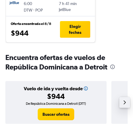
6:00
7 h 41 min
-
JetBlue
DTW
POP
Oferta encontrada el 8/8
Elegir
$944
fechas
Encuentra ofertas de vuelos de
República Dominicana a Detroit
Vuelo de ida y vuelta desde
$944
De República Dominicana a Detroit (DTT)
Vuelo 
Buscar ofertas