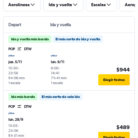
Aerolíneas
Ida y vuelta
Escalas
Aerop
Depart
Ida y vuelta
Ida y vuelta más barata
El más corto de ida y vuelta
POP
DTW
jue. 5/11
lun. 9/11
15:50
-
6:00
-
$944
23:56
14:41
9 h 06 min
7 h 41 min
Elegir fechas
1 escala
1 escala
Ida más barata
El más corto de solo ida
POP
DTW
lun. 28/9
15:05
-
$489
23:56
8 h 51 min
Elegir fechas