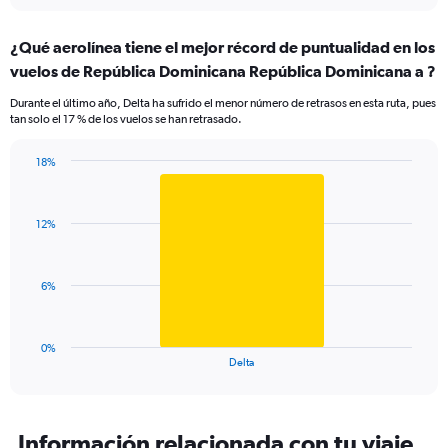
interactive
displaying
chart
categories.
¿Qué aerolínea tiene el mejor récord de puntualidad en los
Range:
vuelos de República Dominicana República Dominicana a ?
7
categories.
Durante el último año, Delta ha sufrido el menor número de retrasos en esta ruta, pues
The
tan solo el 17 % de los vuelos se han retrasado.
chart
has
18%
1
Bar
Chart
Y
graphic.
chart
axis
with
displaying
12%
1
values.
bar.
Range:
0
The
6%
to
chart
24.
has
1
0%
X
End
Delta
of
axis
interactive
displaying
chart
categories.
Range:
Información relacionada con tu viaje