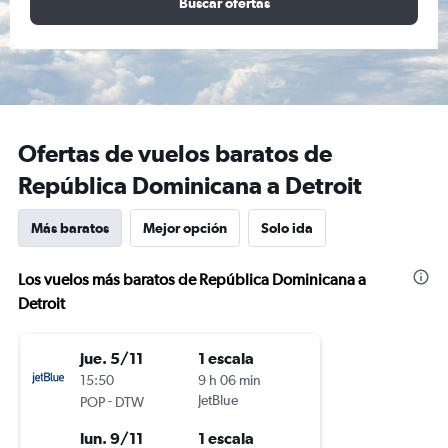
Buscar ofertas
Ofertas de vuelos baratos de
República Dominicana a Detroit
Más baratos
Mejor opción
Solo ida
Los vuelos más baratos de República Dominicana a
Detroit
jue. 5/11
1 escala
15:50
9 h 06 min
-
JetBlue
POP
DTW
lun. 9/11
1 escala