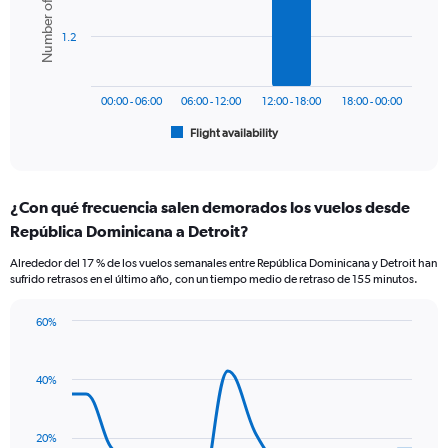
Number of flights
values.
6
bars.
Range:
1.2
0
The
to
chart
750.
has
00:00 - 06:00
06:00 - 12:00
12:00 - 18:00
18:00 - 00:00
1
Flight availability
X
End
of
axis
interactive
displaying
chart
categories.
¿Con qué frecuencia salen demorados los vuelos desde
Range:
República Dominicana a Detroit?
6
categories.
Alrededor del 17 % de los vuelos semanales entre República Dominicana y Detroit han
The
sufrido retrasos en el último año, con un tiempo medio de retraso de 155 minutos.
chart
has
60%
1
Line
Chart
Y
graphic.
chart
axis
with
40%
displaying
14
Number
data
of
points.
flights.
20%