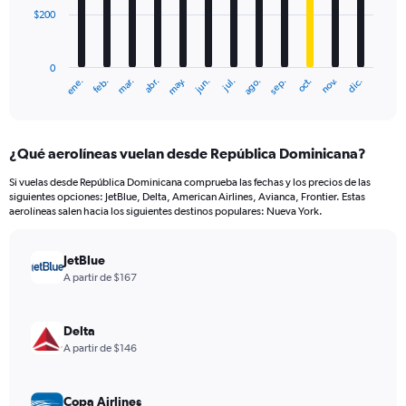
$200
The
chart
has
0
1
ene.
feb.
mar.
abr.
may.
jun.
jul.
ago.
sep.
oct.
nov.
dic.
X
End
of
axis
interactive
displaying
chart
categories.
¿Qué aerolíneas vuelan desde República Dominicana?
Range:
12
Si vuelas desde República Dominicana comprueba las fechas y los precios de las
categories.
siguientes opciones: JetBlue, Delta, American Airlines, Avianca, Frontier. Estas
The
aerolíneas salen hacia los siguientes destinos populares: Nueva York.
chart
has
JetBlue
1
Y
A partir de $167
axis
displaying
values.
Delta
Range:
A partir de $146
0
to
600.
Copa Airlines