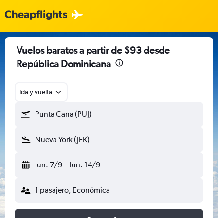
Vuelos baratos a partir de $93 desde
República Dominicana
Ida y vuelta
Punta Cana (PUJ)
Nueva York (JFK)
lun. 7/9
-
lun. 14/9
1 pasajero, Económica