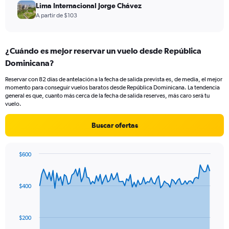
Lima Internacional Jorge Chávez
A partir de $103
¿Cuándo es mejor reservar un vuelo desde República
Dominicana?
Reservar con 82 días de antelación a la fecha de salida prevista es, de media, el mejor
momento para conseguir vuelos baratos desde República Dominicana. La tendencia
general es que, cuanto más cerca de la fecha de salida reserves, más caro será tu
vuelo.
Buscar ofertas
$600
Chart
Chart
graphic.
with
91
$400
data
points.
The
$200
chart