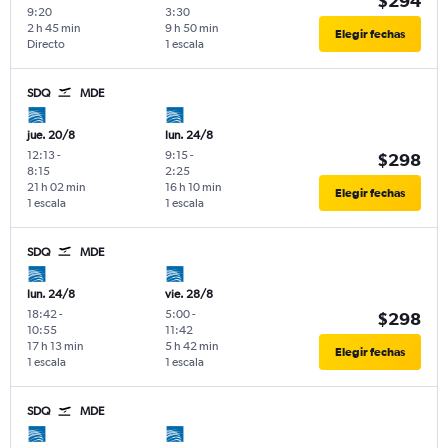
$294
9:20
3:30
2 h 45 min
9 h 50 min
Elegir fechas
Directo
1 escala
SDQ
MDE
jue. 20/8
lun. 24/8
12:13
-
9:15
-
$298
8:15
2:25
21 h 02 min
16 h 10 min
Elegir fechas
1 escala
1 escala
SDQ
MDE
lun. 24/8
vie. 28/8
18:42
-
5:00
-
$298
10:55
11:42
17 h 13 min
5 h 42 min
Elegir fechas
1 escala
1 escala
SDQ
MDE