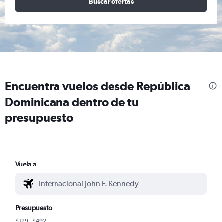
Buscar ofertas
Encuentra vuelos desde República
Dominicana dentro de tu
presupuesto
Vuela a
Presupuesto
$129 - $492