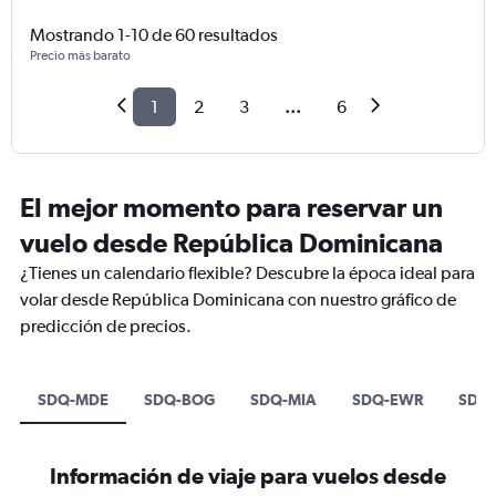
Mostrando 1-10 de 60 resultados
Precio más barato
1
2
3
...
6
El mejor momento para reservar un
vuelo desde República Dominicana
¿Tienes un calendario flexible? Descubre la época ideal para
volar desde República Dominicana con nuestro gráfico de
predicción de precios.
SDQ-MDE
SDQ-BOG
SDQ-MIA
SDQ-EWR
SDQ-
Información de viaje para vuelos desde