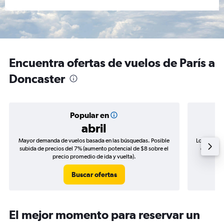
Encuentra ofertas de vuelos de París a
Doncaster
Popular en
abril
Mayor demanda de vuelos basada en las búsquedas. Posible
Los precio
subida de precios del 7% (aumento potencial de $8 sobre el
de precio
precio promedio de ida y vuelta).
Buscar ofertas
El mejor momento para reservar un