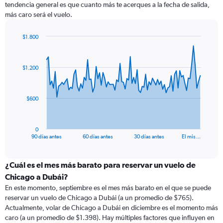
tendencia general es que cuanto más te acerques a la fecha de salida,
más caro será el vuelo.
$1.800
Chart
Chart
graphic.
with
91
$1.200
data
points.
The
$600
chart
has
1
0
X
End
90 días antes
60 días antes
30 días antes
El mis…
of
axis
interactive
displaying
chart
categories.
¿Cuál es el mes más barato para reservar un vuelo de
Range:
Chicago a Dubái?
91
En este momento, septiembre es el mes más barato en el que se puede
categories.
reservar un vuelo de Chicago a Dubái (a un promedio de $765).
The
Actualmente, volar de Chicago a Dubái en diciembre es el momento más
chart
caro (a un promedio de $1.398). Hay múltiples factores que influyen en
has