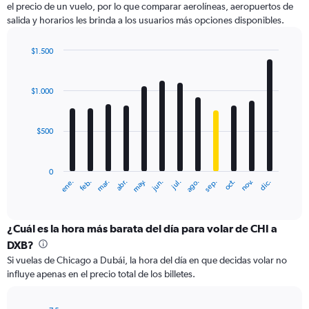
el precio de un vuelo, por lo que comparar aerolíneas, aeropuertos de
1
salida y horarios les brinda a los usuarios más opciones disponibles.
Y
axis
displaying
$1.500
values.
Bar
Chart
Range:
graphic.
chart
with
0
$1.000
12
to
bars.
1800.
$500
The
chart
has
0
1
ene.
feb.
mar.
abr.
may.
jun.
jul.
ago.
sep.
oct.
nov.
dic.
X
End
of
axis
interactive
displaying
chart
categories.
¿Cuál es la hora más barata del día para volar de CHI a
Range:
DXB?
12
Si vuelas de Chicago a Dubái, la hora del día en que decidas volar no
categories.
influye apenas en el precio total de los billetes.
The
chart
has