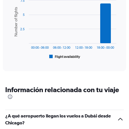
7.5
1
Bar
Chart
Number of flights
Y
graphic.
chart
axis
5
with
6
displaying
bars.
values.
2.5
Range:
The
0
chart
to
has
1500.
00:00 - 06:00
06:00 - 12:00
12:00 - 18:00
18:00 - 00:00
1
Flight availability
X
End
of
axis
interactive
displaying
chart
categories.
Range:
6
Información relacionada con tu viaje
categories.
The
chart
has
1
¿A qué aeropuerto llegan los vuelos a Dubái desde
Y
Chicago?
axis
displaying