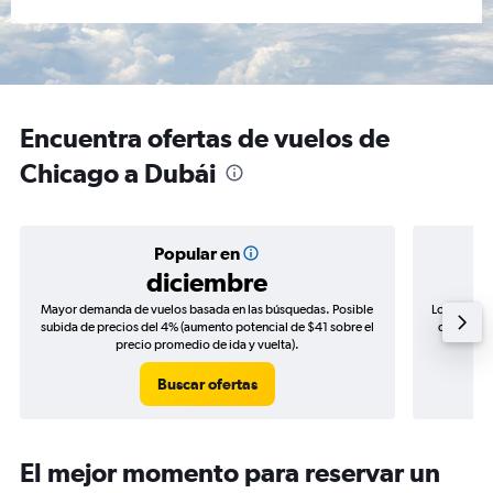
Encuentra ofertas de vuelos de
Chicago a Dubái
Popular en
diciembre
Mayor demanda de vuelos basada en las búsquedas. Posible
Los precio
subida de precios del 4% (aumento potencial de $41 sobre el
de precios
precio promedio de ida y vuelta).
Buscar ofertas
El mejor momento para reservar un