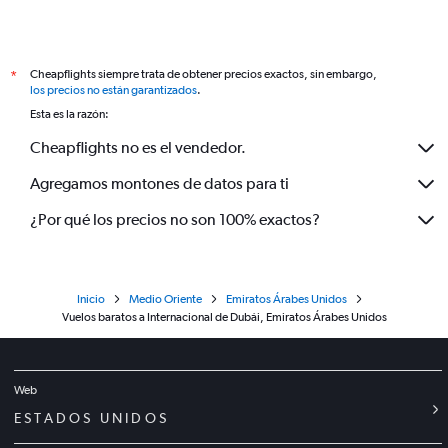
Cheapflights siempre trata de obtener precios exactos, sin embargo,
*
los precios no están garantizados
.
Esta es la razón:
Cheapflights no es el vendedor.
Agregamos montones de datos para ti
¿Por qué los precios no son 100% exactos?
Inicio
Medio Oriente
Emiratos Árabes Unidos
Vuelos baratos a Internacional de Dubái, Emiratos Árabes Unidos
Web
ESTADOS UNIDOS