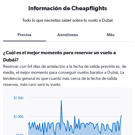
Información de Cheapflights
Todo lo que necesitas saber sobre tu vuelo a Dubái
Precios
Aerolíneas
Más
¿Cuál es el mejor momento para reservar un vuelo a
Dubái?
Reservar con 64 días de antelación a la fecha de salida prevista es, de
media, el mejor momento para conseguir vuelos baratos a Dubái. La
tendencia general es que cuanto más cerca de la fecha de salida
reserves, más caro será tu vuelo.
$1.500
Chart
Chart
graphic.
with
91
$1.000
data
points.
The