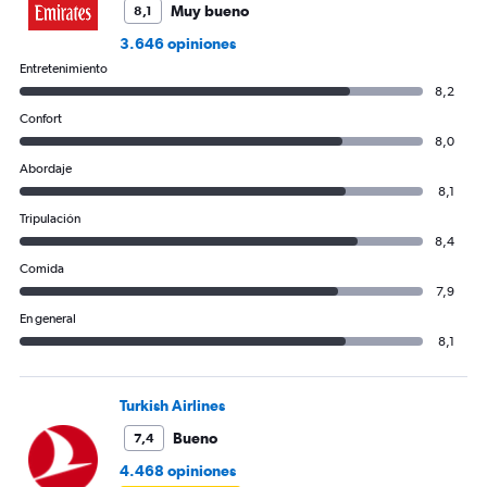
Muy bueno
8,1
3.646 opiniones
Entretenimiento
8,2
Confort
8,0
Abordaje
8,1
Tripulación
8,4
Comida
7,9
En general
8,1
Turkish Airlines
Bueno
7,4
4.468 opiniones