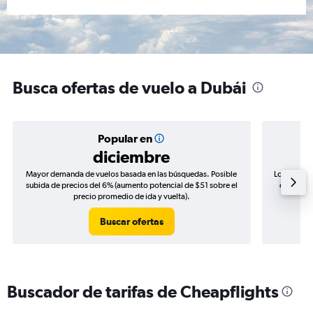
Busca ofertas de vuelo a Dubái
Popular en
diciembre
Mayor demanda de vuelos basada en las búsquedas. Posible
Los precio
subida de precios del 6% (aumento potencial de $51 sobre el
de precio
precio promedio de ida y vuelta).
Buscar ofertas
Buscador de tarifas de Cheapflights