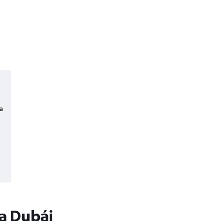
a
 a Dubái