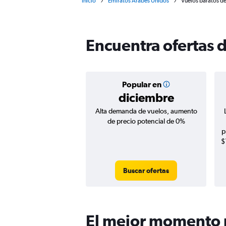
Inicio
Emiratos Árabes Unidos
Vuelos baratos de
Encuentra ofertas d
Popular en
diciembre
Alta demanda de vuelos, aumento
de precio potencial de 0%
p
$
Buscar ofertas
El mejor momento p