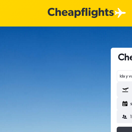
Che
Ida y v