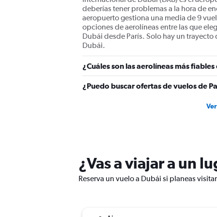
values.
deberías tener problemas a la hora de en
Range:
aeropuerto gestiona una media de 9 vuelo
0
opciones de aerolíneas entre las que ele
to
Dubái desde París. Solo hay un trayecto 
900.
Dubái.
¿Cuáles son las aerolíneas más fiables
¿Puedo buscar ofertas de vuelos de Pa
Ver
¿Vas a viajar a un l
Reserva un vuelo a Dubái si planeas visita