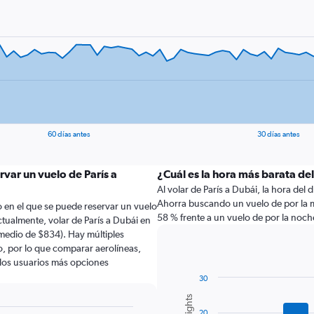
60 días antes
30 días antes
rvar un vuelo de París a
¿Cuál es la hora más barata de
Al volar de París a Dubái, la hora del d
Ahorra buscando un vuelo de por la m
 en el que se puede reservar un vuelo
58 % frente a un vuelo de por la noch
tualmente, volar de París a Dubái en
medio de $834). Hay múltiples
lo, por lo que comparar aerolíneas,
a los usuarios más opciones
30
Combination
Chart
graphic.
chart
20
with