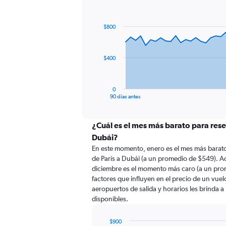
Chart
Chart
graphic.
with
91
$800
data
points.
The
$400
chart
has
1
0
X
End
90 días antes
of
axis
interactive
displaying
chart
categories.
¿Cuál es el mes más barato para rese
Range:
Dubái?
91
En este momento, enero es el mes más barato
categories.
de París a Dubái (a un promedio de $549). Ac
The
diciembre es el momento más caro (a un pro
chart
factores que influyen en el precio de un vue
has
aeropuertos de salida y horarios les brinda 
1
disponibles.
Y
axis
displaying
$900