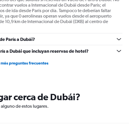
Price
contrar vuelos a Internacional de Dubái desde París; el
and
s de ida desde París por día. Tampoco te deberían faltar
Number
gir, ya que 0 aerolíneas operan vuelos desde el aeropuerto
of
de 10,9 km de Internacional de Dubái (DXB) al centro de
flights.
 de París a Dubái?
rís a Dubái que incluyan reservas de hotel?
 más preguntas frecuentes
ugar cerca de Dubái?
r alguno de estos lugares.