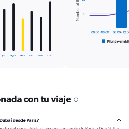
Number of flights
2
data
series.
10
The
chart
00:00 - 06:00
06:00 - 12:0
has
1
Flight availabil
End
of
X
interactive
axis
chart
jul.
ago.
sep.
oct.
nov.
dic.
displaying
categories.
Range:
6
categories.
The
chart
nada con tu viaje
has
2
Y
axes
displaying
 Dubái desde París?
Avg.
erto del que saldrás si reservas un vuelo de París a Dubái. No