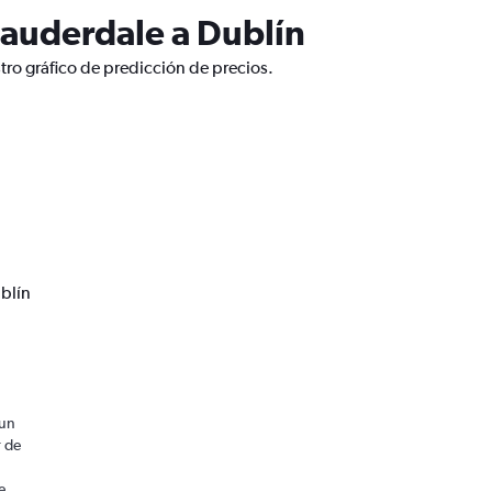
Lauderdale a Dublín
tro gráfico de predicción de precios.
ublín
 un
r de
e