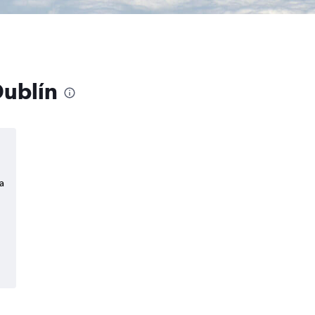
Dublín
a