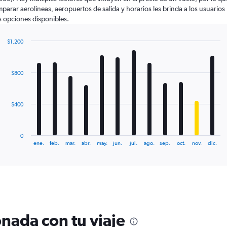
parar aerolíneas, aeropuertos de salida y horarios les brinda a los usuarios
 opciones disponibles.
$1.200
Bar
Chart
graphic.
chart
with
$800
12
bars.
The
$400
chart
has
1
0
X
End
ene.
feb.
mar.
abr.
may.
jun.
jul.
ago.
sep.
oct.
nov.
dic.
of
axis
interactive
displaying
chart
categories.
Range:
12
categories.
The
nada con tu viaje
chart