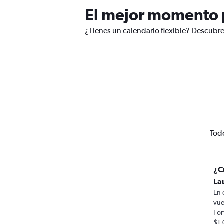
El mejor momento p
¿Tienes un calendario flexible? Descubre
Todo
¿C
La
En 
vue
For
$1.