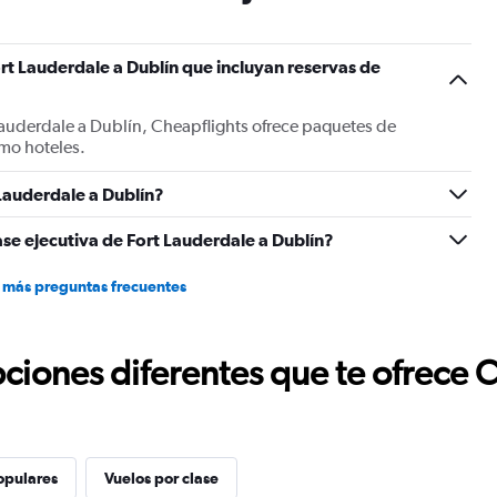
has
1
Y
rt Lauderdale a Dublín que incluyan reservas de
axis
displaying
values.
Lauderdale a Dublín, Cheapflights ofrece paquetes de
Range:
mo hoteles.
0
to
1200.
Lauderdale a Dublín?
ase ejecutiva de Fort Lauderdale a Dublín?
 más preguntas frecuentes
ciones diferentes que te ofrece 
opulares
Vuelos por clase