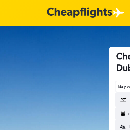
Che
Dub
Ida y v