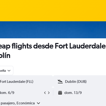
ap flights desde Fort Lauderdale
lín
uelta
dom. 6/9
dom. 13/9
1 pasajero, Económica