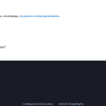
os, sin embargo,
los precios no están garantizados
.
tos?
Configuración de cookies
©
2026
Cheapflights